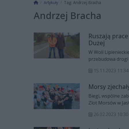
Strona główna
Artykuły
Tag: Andrzej Bracha
Andrzej Bracha
Ruszają prace
Dużej
W Woli Lipieniecki
przebudowa drogi g
15.11.2023 11:34
Morsy zjechał
Biegi, wspólne zaba
Zlot Morsów w Jast
radomskiego, a ta
26.02.2023 10:30