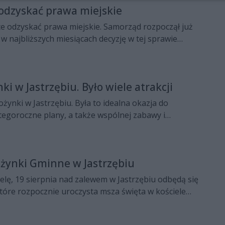
 odzyskać prawa miejskie
ce odzyskać prawa miejskie. Samorząd rozpoczął już
 w najbliższych miesiącach decyzję w tej sprawie
istrów.
i w Jastrzębiu. Było wiele atrakcji
ynki w Jastrzębiu. Była to idealna okazja do
egoroczne plany, a także wspólnej zabawy i
Dożynki Gminne w Jastrzębiu
ielę, 19 sierpnia nad zalewem w Jastrzębiu odbędą się
tóre rozpocznie uroczysta msza święta w kościele
 lokalnych artystów
co polo. Na obrzędy dożynkowe organizatorzy