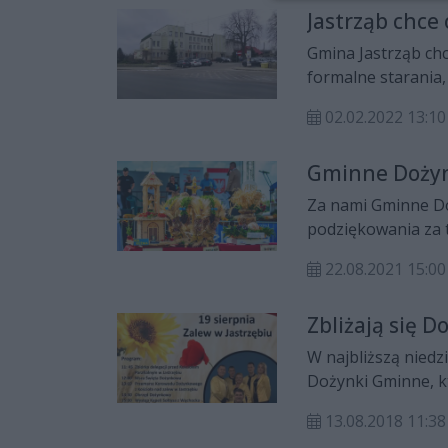
Jastrząb chce
Gmina Jastrząb ch
formalne starania,
podejmie Rada Min
02.02.2022 13:10
Gminne Dożynk
Za nami Gminne Doż
podziękowania za t
integracji.
22.08.2021 15:00
Zbliżają się 
W najbliższą niedz
Dożynki Gminne, k
parafialnym w Jastrzębiu. W programie m.in. występy
13.08.2018 11:38
oraz koncerty dis