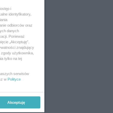
ostęp i
lne identyfikatory,
iania
anie odbiorców oraz
nych danych
kacji. Ponieważ
ięcie „Akceptuję”.
ywatności znajdujący
ą zgody użytkownika,
 tylko na tej
 naszych serwisów
esz w
Polityce
Akceptuję