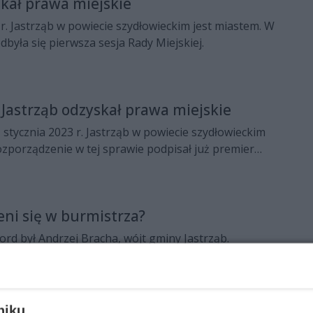
skał prawa miejskie
 r. Jastrząb w powiecie szydłowieckim jest miastem. W
odbyła się pierwsza sesja Rady Miejskiej.
 Jastrząb odzyskał prawa miejskie
 stycznia 2023 r. Jastrząb w powiecie szydłowieckim
zporządzenie w tej sprawie podpisał już premier
ki.
eni się w burmistrza?
rd był Andrzej Bracha, wójt gminy Jastrząb.
ościelniak.
niku,