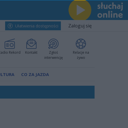
Zaloguj się
Ułatwienia dostępności
Radio Rekord
Kontakt
Zgłoś
Relacje na
interwencję
żywo
ULTURA
CO ZA JAZDA
rzowi
worzyć nową sportową tradycję"
ruchu