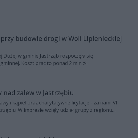
 przy budowie drogi w Woli Lipienieckiej
ej Dużej w gminie Jastrząb rozpoczęła się
minnej. Koszt prac to ponad 2 mln zł.
y nad zalew w Jastrzębiu
wy i kąpiel oraz charytatywne licytacje - za nami VII
rzębiu. W imprezie wzięły udział grupy z regionu
kże z województwa świętokrzyskiego.