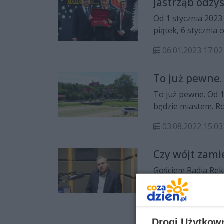
Jastrząb odzy
Od 1 stycznia 2023
piątek, 6 stycznia 
06.01.2023 17:02
To już pewne.
To już pewne. Od 1
będzie miastem. Ro
Mateusz Morawiec
03.08.2022 15:03
Czy wójt zami
Gościem Radia Reko
Rozmawiał Łukasz K
19.07.2022 12:34
Drogi Użytkow