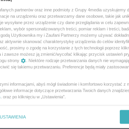
ok od odzyskania praw miejskich
fanych partnerów oraz inne podmioty z Grupy 4media uzyskujemy d
ści dzielą Jastrząb w powiecie szydłowieckim od
cje na urządzeniu oraz przetwarzamy dane osobowe, takie jak unika
ejskich. Miejscowość może zmienić swój status już
je wysyłane przez urządzenie czy dane przeglądania w celu zapewn
.
klam, wybór spersonalizowanych treści, pomiar reklam i treści, bad
 zgodą Użytkownika my i Zaufani Partnerzy możemy używać dokład
az aktywnie skanować charakterystykę urządzenia do celów identyfi
ąb z błogosławieństwem papieża
ść, prosimy o zgodę na korzystanie z tych technologii poprzez klikn
a i zawsze możesz ją zmienić/wycofać klikając przycisk ustawień pr
strząb spotkała się w ostatnich dniach z papieżem
ogu strony
. Niektóre rodzaje przetwarzania danych nie wymagaj
elił on błogosławieństwa gminie z okazji 600-lecia
iwić się takiemu przetwarzaniu. Preferencje będą miały zastosowania
szymi informacjami, abyś mógł świadomie i komfortowo korzystać z
 Morsów w Jastrzębiu
gółowe informacje dotyczące przetwarzania Twoich danych znajdzi
s
. oraz po kliknięciu w „Ustawienia”.
ników weźmie udział w VI Zlocie Morsów nad zalewem
otnia impreza będzie jednym z elementów obchodów
a gminy.
USTAWIENIA