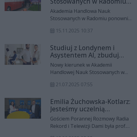
Stosowanych w Radomiu
rektor AHNS-u, dr inż. Emilia
po raz kolejny wspiera
Żuchowska-Kotlarz oraz
Akademia Handlowa Nauk
akcję krwiodawstwa. Krew
wiceprezydent Radomia, Bartosz
Stosowanych w Radomiu ponownie
zbierana jest dla 13-
Bednarczyk, którzy napisali listy w
włączyła się w akcję krwiodawstwa
miesięcznej Mai
obronie prześladowanych osób.
15.11.2025 10:37
organizowaną we współpracy z
radomskim centrum krwiodawstwa.
Studiuj z Londynem i
Tym razem krew zbierana jest dla
Asystentem AI, zbuduj
13-miesięcznej Mai Komorowskiej,
międzynarodową karierę
mieszkanki Radomia, która od kilku
Nowy kierunek w Akademii
miesięcy zmaga się z ciężką
Handlowej Nauk Stosowanych w
chorobą — ostrą białaczką
Radomiu - Handel Międzynarodowy.
szpikową.
21.07.2025 07:55
Praktyczny. Innowacyjny. Dla Ciebie!
Emilia Żuchowska-Kotlarz:
Jesteśmy uczelnią
praktyczną – nasi studenci
Gościem Porannej Rozmowy Radia
uczą się od ekspertów
Rekord i Telewizji Dami była prof.
AHNS dr inż. Emilia Żuchowska-