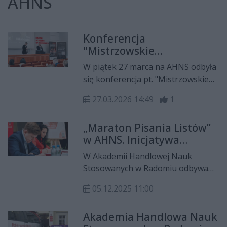
AHNS
Konferencja
"Mistrzowskie
Zarządzanie" na Akademii
W piątek 27 marca na AHNS odbyła
Handlowej Nauk
się konferencja pt. "Mistrzowskie
Stosowanych w Radomiu
Zarządzanie". Wydarzenie
27.03.2026 14:49
1
zorganizowane przy pomocy firmy
4 Results miało na celu pomóc
„Maraton Pisania Listów”
przedsiębiorcom, a także osobom
w AHNS. Inicjatywa
na etapie nauki. Spotkanie
poświęcona prawom
kierowane było zarówno do
W Akademii Handlowej Nauk
człowieka
przedsiębiorców jak i do
Stosowanych w Radomiu odbywa
studentów, którzy są na etapie
się „Maraton Pisania Listów” –
nauki.
05.12.2025 11:00
coroczna inicjatywa, organizowana
przez Amnesty International. W
Akademia Handlowa Nauk
wydarzeniu wzięli udział m.in.