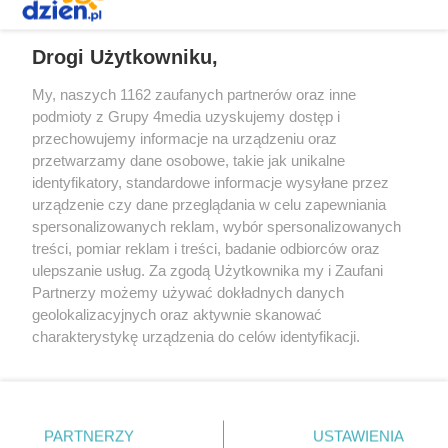
REKLAMA
Drogi Użytkowniku,
My, naszych 1162 zaufanych partnerów oraz inne
podmioty z Grupy 4media uzyskujemy dostęp i
przechowujemy informacje na urządzeniu oraz
przetwarzamy dane osobowe, takie jak unikalne
identyfikatory, standardowe informacje wysyłane przez
urządzenie czy dane przeglądania w celu zapewniania
spersonalizowanych reklam, wybór spersonalizowanych
Redakcja
Reklama
Prywatność
Praca Łódź
treści, pomiar reklam i treści, badanie odbiorców oraz
the:protocol
ulepszanie usług. Za zgodą Użytkownika my i Zaufani
Partnerzy możemy używać dokładnych danych
geolokalizacyjnych oraz aktywnie skanować
charakterystykę urządzenia do celów identyfikacji.
Ponieważ cenimy Twoją prywatność, prosimy o zgodę na
Szukaj
korzystanie z tych technologii poprzez kliknięcie
„Akceptuję”. Zgoda jest dobrowolna i zawsze możesz ją
zmienić/wycofać klikając przycisk ustawień prywatności
Facebook.com
Youtube.com
PARTNERZY
USTAWIENIA
znajdujący się w lewym dolnym rogu strony
. Niektóre