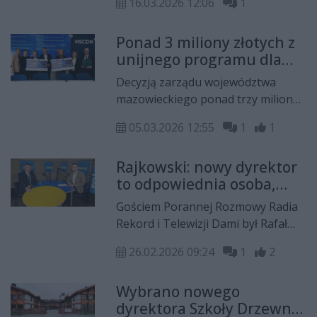
16.03.2026 12:06
1
Sztuki Współczesnej "Elektrownia".
Została nim Wioletta Kotkowska,
Ponad 3 miliony złotych z
radna radomskiej rady miejskiej,
unijnego programu dla
która od roku pełniła obowiązki
regionu radomskiego
dyrektora tej instytucji.
Decyzją zarządu województwa
mazowieckiego ponad trzy miliony
złotych trafiły do regionu
05.03.2026 12:55
1
1
radomskiego w ramach programu
"Fundusze Europejskie dla
Rajkowski: nowy dyrektor
Mazowsza". Dzięki wsparciu
to odpowiednia osoba,
zostaną zrealizowane cztery
która ustabilizuje sytuację
istotne inwestycje.
Gościem Porannej Rozmowy Radia
w Szkole Drzewnej
Rekord i Telewizji Dami był Rafał
Rajkowski, wicemarszałek
26.02.2026 09:24
1
2
województwa mazowieckiego.
Wybrano nowego
dyrektora Szkoły Drzewnej