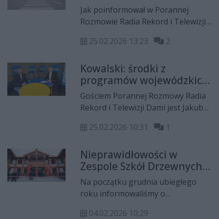
w Garbatce-Letnisku!
Jak poinformował w Porannej
Rozmowie Radia Rekord i Telewizji
Jakub Kowalski, radny sejmiku
25.02.2026 13:23
2
województwa mazowieckiego,
zarząd na czele z marszałkiem
Kowalski: środki z
Adamem Struzikiem wybrał nowego
programów wojewódzkich
dyrektora Zespołu Szkół
często trafiają do tych,
Drzewnych i Leśnych w Garbatce-
Gościem Porannej Rozmowy Radia
którzy są przychylni
Letnisku. Został nim Andrzej
Rekord i Telewizji Dami jest Jakub
władzy
Stępnikowski.
Kowalski, radny sejmiku
25.02.2026 10:31
1
województwa mazowieckiego z
ramienia Prawa i Sprawiedliwości.
Nieprawidłowości w
Zespole Szkół Drzewnych
w Garbatce-Letnisku.
Na początku grudnia ubiegłego
Prokuratura wszczęła
roku informowaliśmy o
śledztwo!
potencjalnych nieprawidłowościach,
04.02.2026 10:29
do których - zdaniem władz