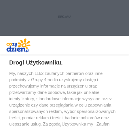
REKLAMA
REKLAMA
Drogi Użytkowniku,
My, naszych 1162 zaufanych partnerów oraz inne
podmioty z Grupy 4media uzyskujemy dostęp i
przechowujemy informacje na urządzeniu oraz
przetwarzamy dane osobowe, takie jak unikalne
identyfikatory, standardowe informacje wysyłane przez
urządzenie czy dane przeglądania w celu zapewniania
spersonalizowanych reklam, wybór spersonalizowanych
Redakcja
Reklama
Prywatność
Praca Łódź
treści, pomiar reklam i treści, badanie odbiorców oraz
the:protocol
ulepszanie usług. Za zgodą Użytkownika my i Zaufani