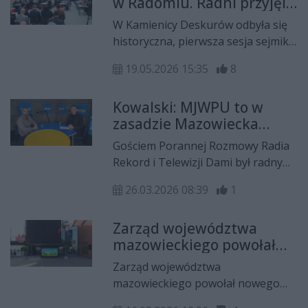
w Radomiu. Radni przyjęli
państwowe nadane przez
stanowisko ws.
prezydenta Rzeczypospolitej
W Kamienicy Deskurów odbyła się
upamiętnienia Czerwca
Polskiej, Karola Nawrockiego.
historyczna, pierwsza sesja sejmiku
1976
województwa mazowieckiego w
19.05.2026 15:35
8
Radomiu. Radni już na samym
początku przyjęli stanowisko w
Kowalski: MJWPU to w
sprawie godnego upamiętnienia 50.
zasadzie Mazowiecka
rocznicy Radomskiego Czerwca
Jednostka Wdrażania
1976 roku.
Gościem Porannej Rozmowy Radia
Polityki Struzika
Rekord i Telewizji Dami był radny
sejmiku województwa
26.03.2026 08:39
1
mazowieckiego, Jakub Kowalski.
Zarząd województwa
mazowieckiego powołał
nowego dyrektora
Zarząd województwa
radomskiej "Elektrowni"
mazowieckiego powołał nowego
dyrektora Mazowieckiego Centrum