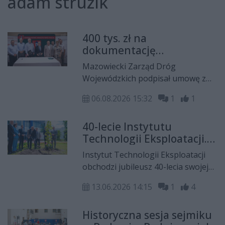
adam struzik
400 tys. zł na
dokumentację
projektową. Wrażliwy
Mazowiecki Zarząd Dróg
punkt na mazowieckich
Wojewódzkich podpisał umowę z
drogach zmieni oblicze
Biurem Projektowym Neotrans na
06.08.2026 15:32
1
1
opracowanie dokumentacji
projektowej przebudowy
40-lecie Instytutu
skrzyżowania drogi wojewódzkiej
Technologii Eksploatacji.
nr 707 z drogą powiatową 1693W.
Prezydent Nawrocki
Wykonawca na zakończenie
Instytut Technologii Eksploatacji
przyznał medale
zadania ma 24 miesiące.
obchodzi jubileusz 40-lecia swojej
działalności. Z tej okazji w siedzibie
13.06.2026 14:15
1
4
organizacji odbyła się uroczysta
gala, podczas której pracownikom
Historyczna sesja sejmiku
ITEE wręczono odznaczenia