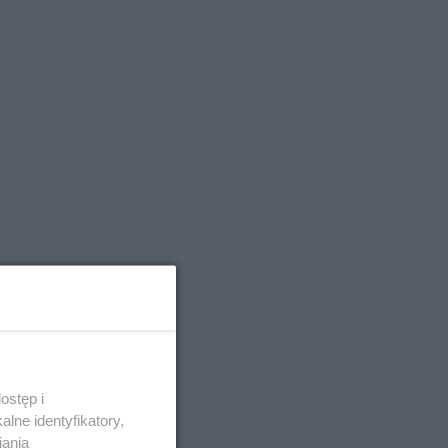
ostęp i
lne identyfikatory,
iania