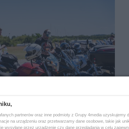
niku,
fanych partnerów oraz inne podmioty z Grupy 4media uzyskujemy d
cje na urządzeniu oraz przetwarzamy dane osobowe, takie jak unika
je wysyłane przez urządzenie czy dane przeglądania w celu zapewn