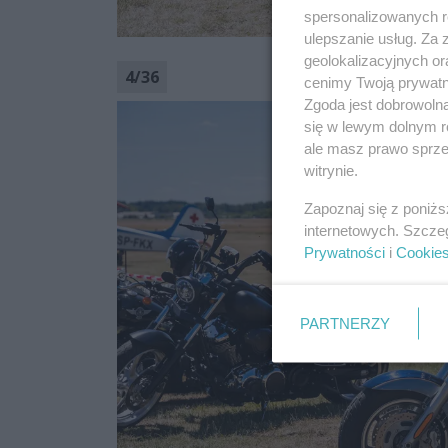
spersonalizowanych re
ulepszanie usług. Za
geolokalizacyjnych or
4
/
36
cenimy Twoją prywatno
Zgoda jest dobrowoln
się w lewym dolnym r
ale masz prawo sprzec
witrynie.
Zapoznaj się z poniż
internetowych. Szcze
Prywatności
i
Cookie
PARTNERZY