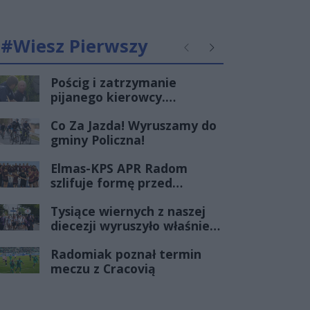
#Wiesz Pierwszy
Poprzednie
Następne
Pościg i zatrzymanie
pijanego kierowcy.
Radomscy policjanci po
Co Za Jazda! Wyruszamy do
służbie znów pokazali klasę
gminy Policzna!
Elmas-KPS APR Radom
szlifuje formę przed
debiutem w Orlen
Tysiące wiernych z naszej
Superlidze Kobiet
diecezji wyruszyło właśnie
na Jasną Górę!
Radomiak poznał termin
meczu z Cracovią