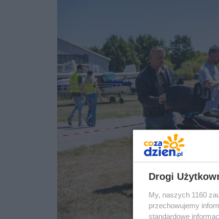
Drogi Użytkow
My, naszych 1160 zau
przechowujemy informa
standardowe informac