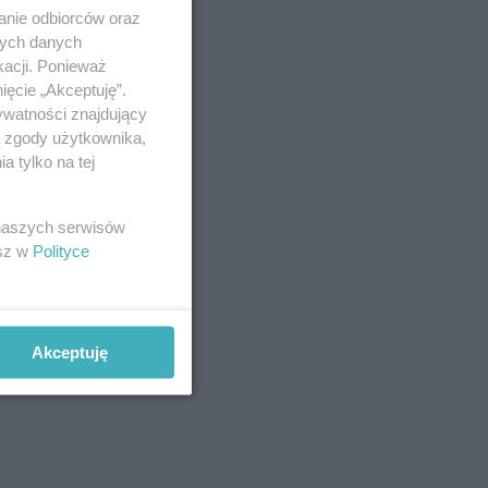
anie odbiorców oraz
nych danych
kacji. Ponieważ
ięcie „Akceptuję”.
ywatności znajdujący
ą zgody użytkownika,
 tylko na tej
 naszych serwisów
esz w
Polityce
Akceptuję