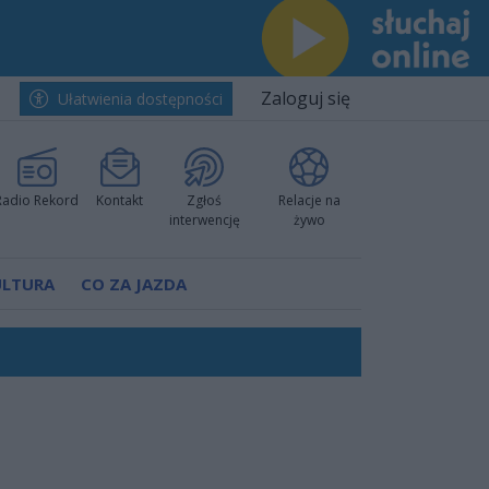
Zaloguj się
Ułatwienia dostępności
Radio Rekord
Kontakt
Zgłoś
Relacje na
interwencję
żywo
ULTURA
CO ZA JAZDA
ów pokazali klasę
rzowi
worzyć nową sportową tradycję"
ruchu