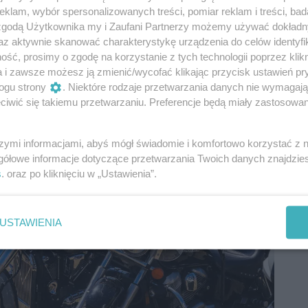
klam, wybór spersonalizowanych treści, pomiar reklam i treści, bad
 zgodą Użytkownika my i Zaufani Partnerzy możemy używać dokład
az aktywnie skanować charakterystykę urządzenia do celów identyfi
ść, prosimy o zgodę na korzystanie z tych technologii poprzez klikn
a i zawsze możesz ją zmienić/wycofać klikając przycisk ustawień pr
ogu strony
. Niektóre rodzaje przetwarzania danych nie wymagaj
iwić się takiemu przetwarzaniu. Preferencje będą miały zastosowania
szymi informacjami, abyś mógł świadomie i komfortowo korzystać z
gółowe informacje dotyczące przetwarzania Twoich danych znajdzi
s
. oraz po kliknięciu w „Ustawienia”.
USTAWIENIA