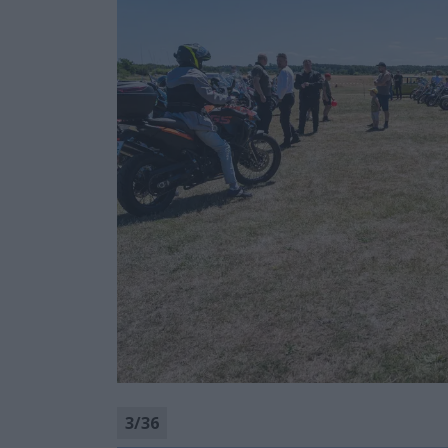
3
/
36