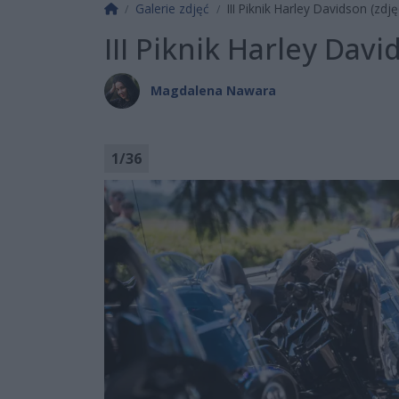
Strona główna
Galerie zdjęć
III Piknik Harley Davidson (zdję
III Piknik Harley Davi
Magdalena Nawara
1
/
36