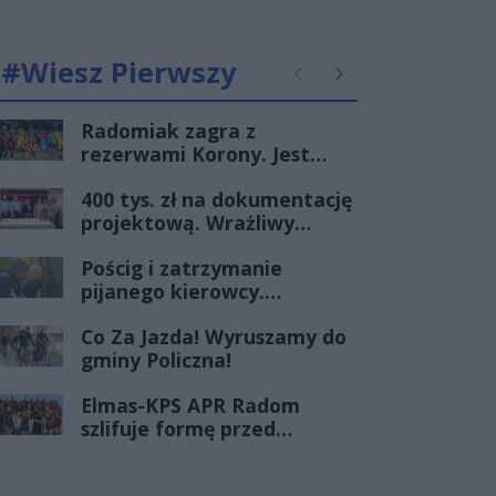
#Wiesz Pierwszy
Poprzednie
Następne
Radomiak zagra z
rezerwami Korony. Jest
terminarz I rundy Pucharu
400 tys. zł na dokumentację
Polski
projektową. Wrażliwy
punkt na mazowieckich
Pościg i zatrzymanie
drogach zmieni oblicze
pijanego kierowcy.
Radomscy policjanci po
Co Za Jazda! Wyruszamy do
służbie znów pokazali klasę
gminy Policzna!
Elmas-KPS APR Radom
szlifuje formę przed
debiutem w Orlen
Superlidze Kobiet