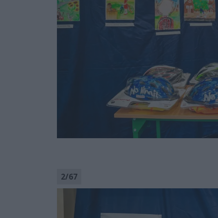
2
/
67