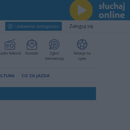
Zaloguj się
Ułatwienia dostępności
Radio Rekord
Kontakt
Zgłoś
Relacje na
interwencję
żywo
ULTURA
CO ZA JAZDA
ów pokazali klasę
rzowi
worzyć nową sportową tradycję"
ruchu