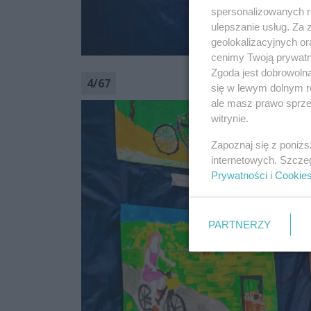
spersonalizowanych re
ulepszanie usług. Za
geolokalizacyjnych or
cenimy Twoją prywatno
Zgoda jest dobrowoln
4
/
67
się w lewym dolnym r
ale masz prawo sprzec
witrynie.
Zapoznaj się z poniż
internetowych. Szcze
Prywatności
i
Cookie
PARTNERZY