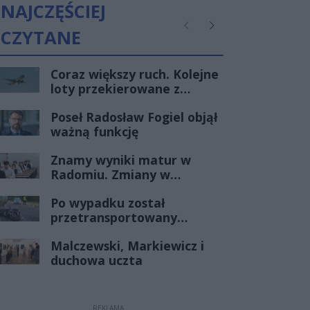
NAJCZĘŚCIEJ
CZYTANE
Poprzednie
Następne
Coraz większy ruch. Kolejne
loty przekierowane z
Warszawy do Radomia
Poseł Radosław Fogiel objął
ważną funkcję
Znamy wyniki matur w
Radomiu. Zmiany w
czołówce stawki
Po wypadku został
przetransportowany
śmigłowcem na Józefów.
Malczewski, Markiewicz i
Historia mrozi krew w
duchowa uczta
żyłach
REKLAMA