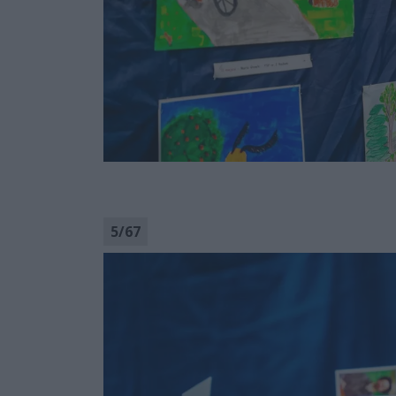
5
/
67