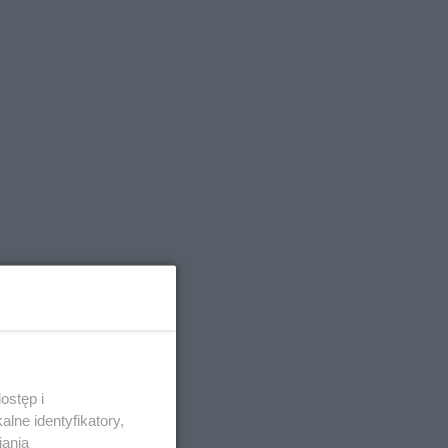
ostęp i
lne identyfikatory,
iania