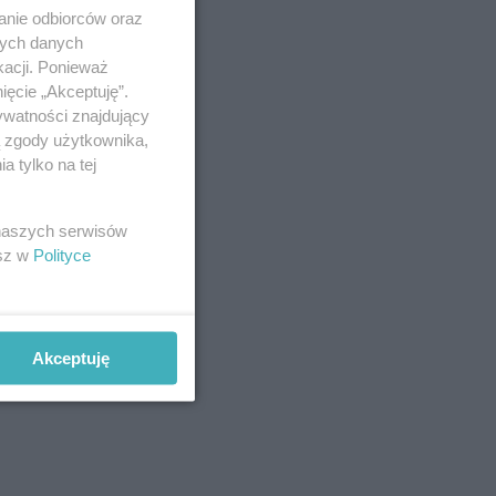
anie odbiorców oraz
nych danych
kacji. Ponieważ
ięcie „Akceptuję”.
ywatności znajdujący
ą zgody użytkownika,
 tylko na tej
 naszych serwisów
esz w
Polityce
Akceptuję