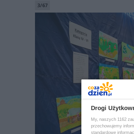
3
/
67
Drogi Użytkow
My, naszych 1162 zau
przechowujemy informa
standardowe informac