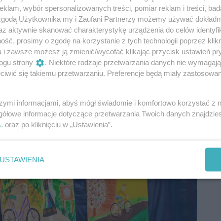
klam, wybór spersonalizowanych treści, pomiar reklam i treści, bad
 zgodą Użytkownika my i Zaufani Partnerzy możemy używać dokład
az aktywnie skanować charakterystykę urządzenia do celów identyfi
ść, prosimy o zgodę na korzystanie z tych technologii poprzez klikn
a i zawsze możesz ją zmienić/wycofać klikając przycisk ustawień pr
ogu strony
. Niektóre rodzaje przetwarzania danych nie wymagaj
iwić się takiemu przetwarzaniu. Preferencje będą miały zastosowania
szymi informacjami, abyś mógł świadomie i komfortowo korzystać z
gółowe informacje dotyczące przetwarzania Twoich danych znajdzi
s
. oraz po kliknięciu w „Ustawienia”.
USTAWIENIA