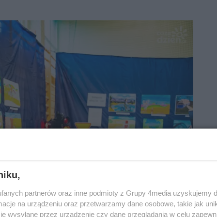
niku,
fanych partnerów oraz inne podmioty z Grupy 4media uzyskujemy d
cje na urządzeniu oraz przetwarzamy dane osobowe, takie jak unika
je wysyłane przez urządzenie czy dane przeglądania w celu zapewn