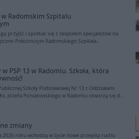
gramu w rozmowie Natalii Pętelskiej dla Radia
y w Radomskim Szpitalu
nym
ogą przyjść i spotkać się z zespołem specjalistów na
giczno-Położniczym Radomskiego Szpitala
 Odbędzie się dzień otwarty, podczas którego
gli poznać warunki porodu. Spotkanie jest
 można się już teraz.
 w PSP 13 w Radomiu. Szkoła, która
ywność!
Publicznej Szkoły Podstawowej Nr 13 z Oddziałami
 Ks. Józefa Poniatowskiego w Radomiu otworzą się dla
i ich rodziców. Dzień Otwarty to okazja, by z bliska
cjonuje placówka i czym wyróżnia się na edukacyjnej
tne zmiany
a 2026 roku wchodzą w życie nowe przepisy ruchu