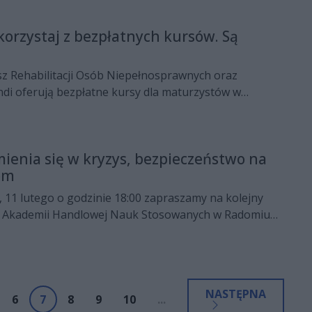
korzystaj z bezpłatnych kursów. Są
 Rehabilitacji Osób Niepełnosprawnych oraz
di oferują bezpłatne kursy dla maturzystów w
Matura - mierz wyżej". Wymagane orzeczenie o
, szczegół poniżej
ienia się w kryzys, bezpieczeństwo na
om
, 11 lutego o godzinie 18:00 zapraszamy na kolejny
d Akademii Handlowej Nauk Stosowanych w Radomiu.
dzie prof. Adam Ziółkowski, który poprowadzi
 zamienia się w kryzys – bezpieczeństwo na Air Show
NASTĘPNA
6
7
8
9
10
...