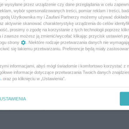
je wysyłane przez urządzenie czy dane przeglądania w celu zapewn
tolatków i młodych dorosłych, którzy chcą świadomie
klam, wybór spersonalizowanych treści, pomiar reklam i treści, bad
czywistości szybkiego rozwoju technologii i sztucznej
 zgodą Użytkownika my i Zaufani Partnerzy możemy używać dokład
tnicy dowiedzą się jak rozwijać swoje umiejętności i
az aktywnie skanować charakterystykę urządzenia do celów identyfi
iany na rynku pracy. Zapisać można się już teraz!
ść, prosimy o zgodę na korzystanie z tych technologii poprzez klikn
nia granic – jak odmówić bez poczucia
a i zawsze możesz ją zmienić/wycofać klikając przycisk ustawień pr
ogu strony
. Niektóre rodzaje przetwarzania danych nie wymagaj
iwić się takiemu przetwarzaniu. Preferencje będą miały zastosowania
o godzinie 18:00 zapraszamy na kolejny Inspirujący
Handlowej Nauk Stosowanych w Radomiu. Gościem
 Marta Czerwiec, która poprowadzi webinar: „Sztuka
szymi informacjami, abyś mógł świadomie i komfortowo korzystać z
 jak odmówić bez poczucia winy”
gółowe informacje dotyczące przetwarzania Twoich danych znajdzi
s
. oraz po kliknięciu w „Ustawienia”.
nauczycieli języka polskiego i uczniów
h
USTAWIENIA
niedoczytane! Praca z tekstami i interpretacja
rojektu ,,Szkoła czytania''