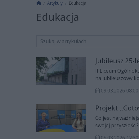
Strona główna
Artykuły
Edukacja
Edukacja
Jubileusz 25-l
II Liceum Ogólnoks
na jubileuszowy ko
odbędzie się 10 ma
09.03.2026 08:00
im. Oskara Kolber
Projekt ,,Goto
Co jest najważniej
swojej przyszłości
ramach projektu, o
05.03.2026 12:30