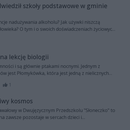
dwiedził szkoły podstawowe w gminie
ncje nadużywania alkoholu? Jak używki niszczą
złowieka? O tym i o swoich doświadczeniach życiowych
om aktor Lech Dyblik
na lekcję biologii
mności i są głównie ptakami nocnymi. Jednym z
ów jest Płomykówka, która jest jedną z nielicznych
ym i o innych ciekawostkach dowiedzieli się uczniowie
47
1
okształcącego w Radomiu.
ziwy kosmos
awałowy w Dwujęzycznym Przedszkolu "Słoneczko" to
na zawsze pozostaje w sercach dzieci i
oć"