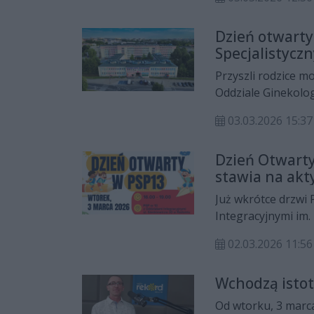
koordynatorka pro
Rekord.
Dzień otwart
Specjalistycz
Przyszli rodzice m
Oddziale Ginekolo
Specjalistycznego.
03.03.2026 15:37
uczestnicy będą mo
bezpłatne. Zapisać
Dzień Otwarty
stawia na akt
Już wkrótce drzwi 
Integracyjnymi im.
przyszłych uczniów 
02.03.2026 11:56
zobaczyć, jak funk
mapie miasta.
Wchodzą isto
Od wtorku, 3 marc