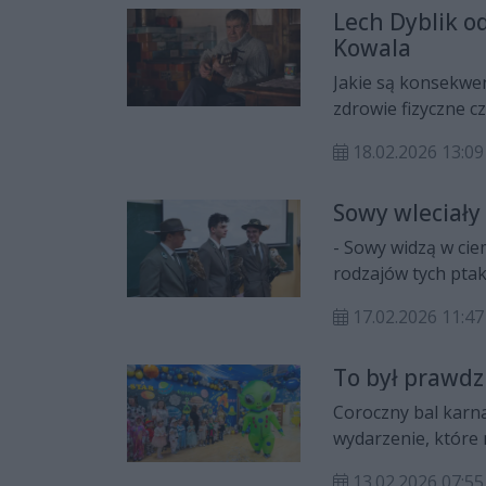
Lech Dyblik o
Kowala
Jakie są konsekwe
zdrowie fizyczne c
opowiedział uczni
18.02.2026 13:09
Sowy wleciały 
- Sowy widzą w cie
rodzajów tych ptak
sów w Polsce - o t
17.02.2026 11:
z III Liceum Ogóln
To był prawd
Coroczny bal karn
wydarzenie, które 
przedszkolnych "ci
13.02.2026 07:55