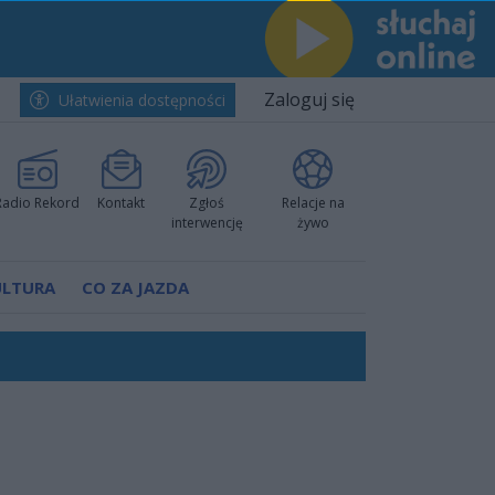
Zaloguj się
Ułatwienia dostępności
Radio Rekord
Kontakt
Zgłoś
Relacje na
interwencję
żywo
ULTURA
CO ZA JAZDA
ów pokazali klasę
rzowi
worzyć nową sportową tradycję"
ruchu