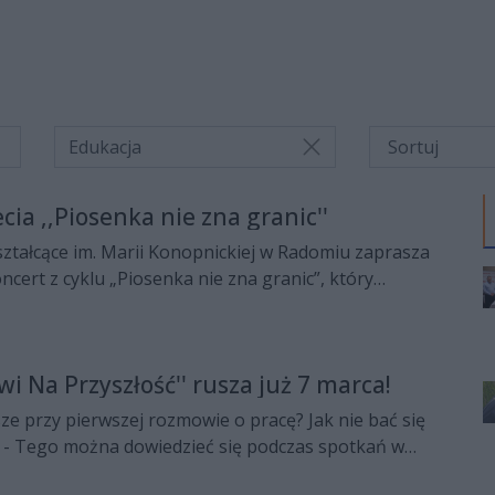
Edukacja
ecia ,,Piosenka nie zna granic''
ztałcące im. Marii Konopnickiej w Radomiu zaprasza
ncert z cyklu „Piosenka nie zna granic”, który
rca 2026 r. o godz. 18.00 w Zespole Szkół Muzycznych
ga w Radomiu.
wi Na Przyszłość'' rusza już 7 marca!
sze przy pierwszej rozmowie o pracę? Jak nie bać się
? - Tego można dowiedzieć się podczas spotkań w
 których szerzej opowiedziała Natasza Sikora,