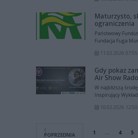
Maturzysto, s
ograniczenia
Państwowy Fundusz
Fundacja Fuga Mun
ramach projektu "
11.02.2026 07:55
niepełnosprawności
Gdy pokaz zam
Air Show Rad
W najbliższą środę
Inspirujący Wykła
Gościem uczelni bę
10.02.2026 12:50
webinar: Gdy pokaz
Radom
1
...
4
5
POPRZEDNIA