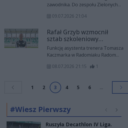
roku
zostaje Adrian Dziubiński.
zawodnika. Do zespołu Zielonych
dołącza 22-letni Filip Koperski,
09.07.2026 21:04
który ostatnio reprezentował
barwy drugoligowej Olimpii
Rafał Grzyb wzmocnił
Grudziądz.
sztab szkoleniowy
Radomiaka Radom
Funkcję asystenta trenera Tomasza
Kaczmarka w Radomiaku Radom
objął Rafał Grzyb.
08.07.2026 21:15
1
1
2
3
4
5
6
...
#Wiesz Pierwszy
Poprzednie
Następ
Ruszyła Decathlon IV Liga.