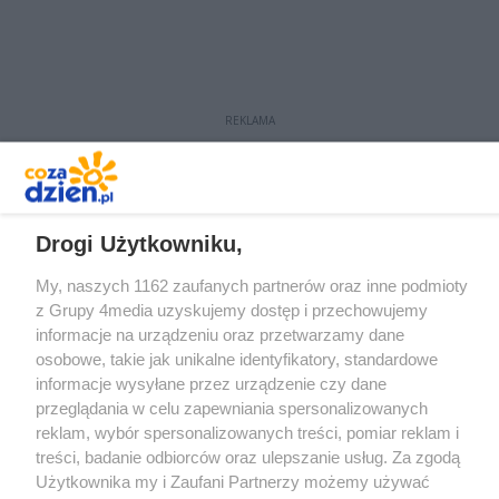
REKLAMA
Drogi Użytkowniku,
My, naszych 1162 zaufanych partnerów oraz inne podmioty
z Grupy 4media uzyskujemy dostęp i przechowujemy
informacje na urządzeniu oraz przetwarzamy dane
osobowe, takie jak unikalne identyfikatory, standardowe
Redakcja
Reklama
Prywatność
Praca Łódź
informacje wysyłane przez urządzenie czy dane
the:protocol
przeglądania w celu zapewniania spersonalizowanych
reklam, wybór spersonalizowanych treści, pomiar reklam i
treści, badanie odbiorców oraz ulepszanie usług. Za zgodą
Użytkownika my i Zaufani Partnerzy możemy używać