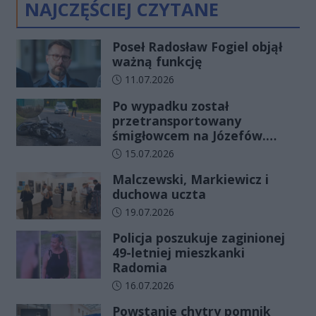
NAJCZĘŚCIEJ CZYTANE
Poseł Radosław Fogiel objął
ważną funkcję
Data dodania artykułu:
11.07.2026
Po wypadku został
przetransportowany
śmigłowcem na Józefów.
Historia mrozi krew w żyłach
Data dodania artykułu:
15.07.2026
Malczewski, Markiewicz i
duchowa uczta
Data dodania artykułu:
19.07.2026
Policja poszukuje zaginionej
49-letniej mieszkanki
Radomia
Data dodania artykułu:
16.07.2026
Powstanie chytry pomnik