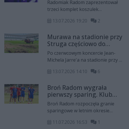
koszulek na nowy sezon
roku.
Radomiak Radom zaprezentował
trzeci komplet koszulek
meczowych, w których piłkarze
13.07.2026 19:20
2
będą występować w sezonie
2026/2027. Nowy strój utrzymany
Murawa na stadionie przy
jest w fioletowej kolorystyce i po
Struga częściowo do
raz pierwszy w historii klubu
wymiany po koncercie
wykorzystuje taką paletę barw.
Po czerwcowym koncercie Jean-
Jean-Michela Jarre'a
Michela Jarre'a na stadionie przy ul.
Struga konieczna jest naprawa
13.07.2026 14:10
6
części boiska. MOSiR zdecydował, że
prace obejmą około 3000 metrów
Broń Radom wygrała
kwadratowych nawierzchni. Ich
pierwszy sparing. Klub
koszt wyniesie około 300 tysięcy
ogłosił też dwa
złotych, a roboty już się rozpoczęły.
Broń Radom rozpoczęła granie
wzmocnienia
sparingowe w letnim okresie
przygotowawczym od zwycięstwa.
11.07.2026 16:53
1
Zespół prowadzony przez Huberta