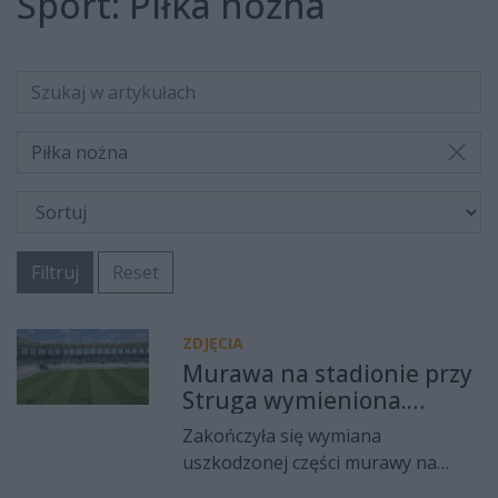
Sport:
Piłka nożna
Piłka nożna
Filtruj
Reset
ZDJĘCIA
Murawa na stadionie przy
Struga wymieniona.
Tydzień do startu sezonu
Zakończyła się wymiana
PKO BP Ekstraklasy
uszkodzonej części murawy na
stadionie przy ul. Struga.