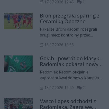
17.07.2026 12:45
1
Ostatecznie nową nawierzchnię
ułożono na powierzchni 2500
Broń przegrała sparing z
metrów kwadratowych, a koszt
Ceramiką Opoczno
prac wyniósł 250 tysięcy złotych. Jak
zapewnia MOSiR, boisko będzie
Piłkarze Broni Radom rozegrali
gotowe na pierwszy domowy mecz
drugi mecz kontrolny przed
Radomiaka Radom w nowym
sezonem 2026/2027. Zespół
sezonie PKO BP Ekstraklasy.
16.07.2026 10:53
Huberta Błaszczaka przegrał na
wyjeździe z Ceramiką Opoczno 2:3.
Gołąb i powrót do klasyki.
Szkoleniowiec miał okazję
Radomiak pokazał nowy
sprawdzić kolejnych zawodników
domowy komplet
testowanych.
Radomiak Radom oficjalnie
zaprezentował domowy komplet
strojów, w którym piłkarze będą
15.07.2026 19:40
2
występować w sezonie 2026/2027
PKO BP Ekstraklasy. Klub postawił
Vasco Lopes odchodzi z
na projekt nawiązujący do klasyki,
Radomiaka. Zagra we
wzbogacony o nowe detale, wśród