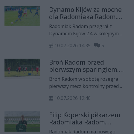
Błaszczaka pokonał Pilicę
Dynamo Kijów za mocne
Białobrzegi 4:0. Radomski klub
dla Radomiaka Radom.
potwierdził też dwóch nowych
Ukraińcy wygrali sparing z
zawodników - Lucasa Giovaniego i
Radomiak Radom przegrał z
Zielonymi
Bogdana Mytsyka.
Dynamem Kijów 2:4 w kolejnym
letnim meczu kontrolnym. Zieloni
10.07.2026 14:35
5
mieli swoje momenty, ale
szczególnie po przerwie
Broń Radom przed
zdecydowanie lepiej prezentował
pierwszym sparingiem.
się utytułowany rywal z Ukrainy.
Czerny odchodzi,
Broń Radom w sobotę rozegra
Dziubiński zostaje
pierwszy mecz kontrolny przed
sezonem 2026/2027. Zespół
10.07.2026 12:40
prowadzony przez nowego trenera
Huberta Błaszczaka zmierzy się na
Filip Koperski piłkarzem
wyjeździe z Pilicą Białobrzegi. Z
Radomiaka Radom.
drużyną żegna się bramkarz Dawid
Podpisał kontrakt do 2028
Czerny, natomiast w zespole
Radomiak Radom ma nowego