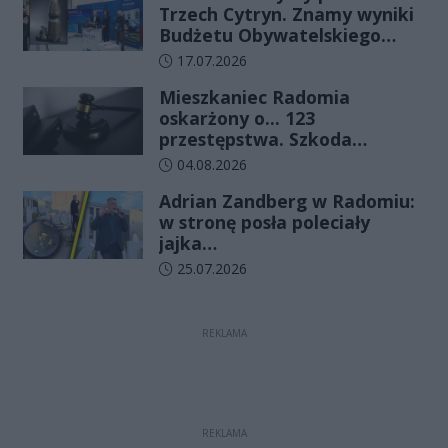
Trzech Cytryn. Znamy wyniki
Budżetu Obywatelskiego
2027
Data dodania artykułu:
17.07.2026
Mieszkaniec Radomia
oskarżony o... 123
przestępstwa. Szkoda
wyceniona na ponad milion
Data dodania artykułu:
04.08.2026
złotych
Adrian Zandberg w Radomiu:
w stronę posła poleciały
jajka…
Data dodania artykułu:
25.07.2026
REKLAMA
REKLAMA