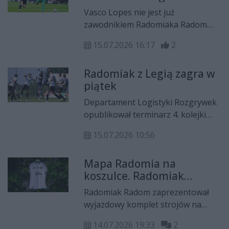
Włoszech
których wyróżnia się motyw
Vasco Lopes nie jest już
gołębia, jednego z symboli
zawodnikiem Radomiaka Radom.
Zielonych
Reprezentant Republiki Zielonego
15.07.2026 16:17
2
Przylądka odchodzi z klubu na
zasadzie transferu definitywnego i
Radomiak z Legią zagra w
będzie kontynuował karierę we
piątek
włoskim FC Sudtirol, występującym
w Serie B.
Departament Logistyki Rozgrywek
opublikował terminarz 4. kolejki
PKO Bank Polski Ekstraklasy.
15.07.2026 10:56
Radomiak Radom zmierzy się na
wyjeździe z Legią Warszawa.
Mapa Radomia na
Spotkanie odbędzie się w piątek, 14
koszulce. Radomiak
sierpnia, o godz. 20.30.
pokazał wyjazdowy
Radomiak Radom zaprezentował
komplet na nowy sezon
wyjazdowy komplet strojów na
sezon 2026/2027. Projekt nawiązuje
14.07.2026 19:33
2