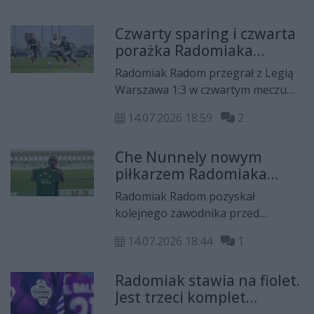
do Radomia.
Czwarty sparing i czwarta
porażka Radomiaka
Radom w letnim okresie
Radomiak Radom przegrał z Legią
przygotowawczym
Warszawa 1:3 w czwartym meczu
kontrolnym przed startem sezonu
14.07.2026 18:59
2
PKO BP Ekstraklasy. Zieloni
prowadzili do przerwy po trafieniu
Che Nunnely nowym
Roberto Alvesa z rzutu karnego,
piłkarzem Radomiaka
jednak po zmianie stron
Radom
skuteczniejsi byli warszawianie.
Radomiak Radom pozyskał
kolejnego zawodnika przed
startem nowego sezonu PKO BP
14.07.2026 18:44
1
Ekstraklasy. Do zespołu dołączył
27-letni skrzydłowy Che Nunnely,
Radomiak stawia na fiolet.
który związał się z klubem umową
Jest trzeci komplet
obowiązującą do 30 czerwca 2028