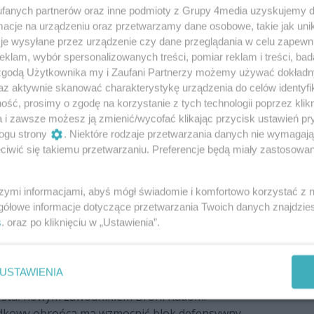
50
1
yższej klasie rozgrywkowej Wieczystą Kraków. Dla
fanych partnerów oraz inne podmioty z Grupy 4media uzyskujemy d
e to pierwszy oficjalny mecz sezonu 2026/27, ale w
cje na urządzeniu oraz przetwarzamy dane osobowe, takie jak unika
ówić o spokojnym okresie przygotowawczym.
je wysyłane przez urządzenie czy dane przeglądania w celu zapewn
klam, wybór spersonalizowanych treści, pomiar reklam i treści, bad
d ligą. Sparing prawdę ci powie?
 zgodą Użytkownika my i Zaufani Partnerzy możemy używać dokład
eściu meczach kontrolnych. Przed piątkową
az aktywnie skanować charakterystykę urządzenia do celów identyfi
aklasy nastroje wśród kibiców Radomiaka są mocno
ść, prosimy o zgodę na korzystanie z tych technologii poprzez klikn
erować się wyłącznie wynikami test meczów, Zieloni
a i zawsze możesz ją zmienić/wycofać klikając przycisk ustawień pr
15
2
ydatem do spadku. Tylko, że rezultaty gier
ogu strony
. Niektóre rodzaje przetwarzania danych nie wymagaj
ą tyle, co pochwały od nielubianej teściowej.
iwić się takiemu przetwarzaniu. Preferencje będą miały zastosowania
zagra w Olimpii
zonie 2026/2027 będzie reprezentował barwy Olimpii
szymi informacjami, abyś mógł świadomie i komfortowo korzystać z
ni bramkarz Radomiaka Radom został wypożyczony do
gółowe informacje dotyczące przetwarzania Twoich danych znajdzi
połu do końca rozgrywek.
s
. oraz po kliknięciu w „Ustawienia”.
yn zawodnikiem Broni Radom
USTAWIENIA
stał nowym zawodnikiem Broni Radom.
dkowy obrońca ma wzmocnić blok defensywny