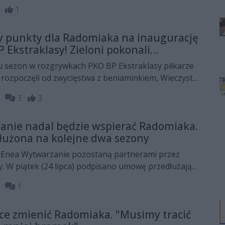
alamina Famagusta. Zieloni przegrali 2:3.
09
1
zy punkty dla Radomiaka na inaugurację
 Ekstraklasy! Zieloni pokonali
 Krakowa
du sezon w rozgrywkach PKO BP Ekstraklasy piłkarze
ozpoczęli od zwycięstwa z beniaminkiem, Wieczystą
rali 2:1 po golach Roberto Alvesa i Jana Grzesika. Dla
55
3
3
 Feiertag.
anie nadal będzie wspierać Radomiaka.
użona na kolejne dwa sezony
 Enea Wytwarzanie pozostaną partnerami przez
. W piątek (24 lipca) podpisano umowę przedłużającą
 klubem a spółką. Podobnie jak przy wcześniejszych
55
1
ieniach, nie ujawniono jednak wartości finansowego
ółka energetyczna przekaże Zielonym.
ce zmienić Radomiaka. "Musimy tracić