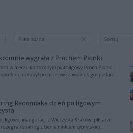
Piłka nożna
kromnie wygrała z Prochem Pionki
ła w meczu kontrolnym piątoligowy Proch Pionki
ę spotkania zdobył po przerwie zawodnik gospodarzy,
rował piłkę do własnej siatki.
aring Radomiaka dzień po ligowym
zystą
ej ligowej inauguracji z Wieczystą Kraków, piłkarze
ozegrali sparing z beniaminkiem cypryjskiej