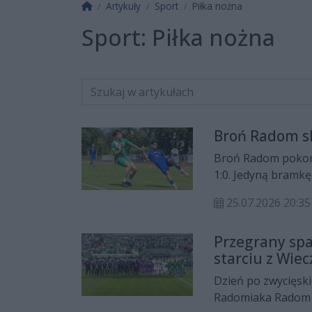
Strona główna
Artykuły
Sport
Piłka nożna
Sport:
Piłka nożna
Broń Radom s
Broń Radom pokona
1:0. Jedyną bramk
który pechowo skie
25.07.2026 20:35
Przegrany sp
starciu z Wiec
Dzień po zwycięski
Radomiaka Radom r