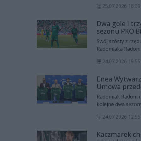
ekstraklasy, Nea S
25.07.2026 18:
Dwa gole i tr
sezonu PKO BP
beniaminka z
Swój szósty z rzę
Radomiaka Radom r
Kraków. Zieloni wyg
24.07.2026 19:
rywali trafił Stefan
Enea Wytwarz
Umowa przedł
Radomiak Radom i
kolejne dwa sezony
współpracę między
24.07.2026 12:
tego typu porozum
wsparcia, jakie sp
Kaczmarek ch