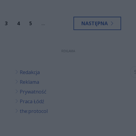
wanych.
3
4
5
...
NASTĘPNA
REKLAMA
Redakcja
Reklama
Prywatność
Praca Łódź
the:protocol