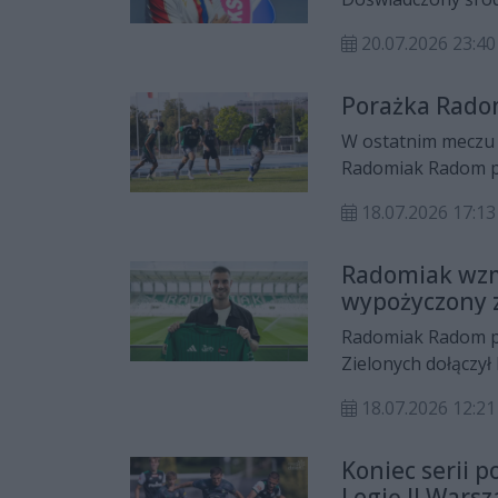
radomskiego zesp
20.07.2026 23:40
Porażka Rado
W ostatnim meczu
Radomiak Radom pr
18.07.2026 17:
Radomiak wzm
wypożyczony 
Radomiak Radom p
Zielonych dołączył
Górnika Zabrze do
18.07.2026 12:
wykupu zawodnika
Koniec serii 
Legię II Wars