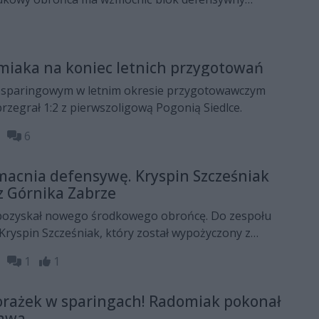
ołu przed nowym sezonem.
miaka na koniec letnich przygotowań
 sparingowym w letnim okresie przygotowawczym
zegrał 1:2 z pierwszoligową Pogonią Siedlce.
13
6
acnia defensywę. Kryspin Szcześniak
z Górnika Zabrze
ozyskał nowego środkowego obrońcę. Do zespołu
 Kryspin Szcześniak, który został wypożyczony z
 końca czerwca 2027 roku. Umowa zawiera opcję
21
1
1
.
porażek w sparingach! Radomiak pokonał
zawa