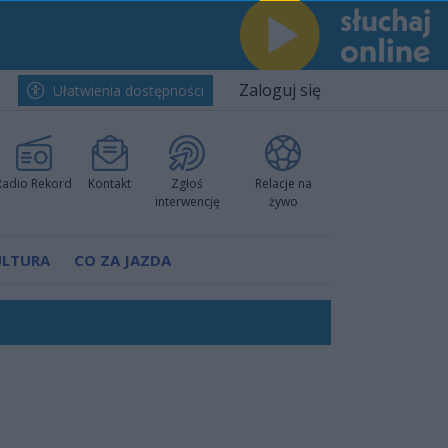
Zaloguj się
Ułatwienia dostępności
Radio Rekord
Kontakt
Zgłoś
Relacje na
interwencję
żywo
ULTURA
CO ZA JAZDA
nkurencyjne w Ustce!
ano umowę
Polski
 decyzję prokuratury
ów pokazali klasę
worzyć nową sportową tradycję"
ruchu