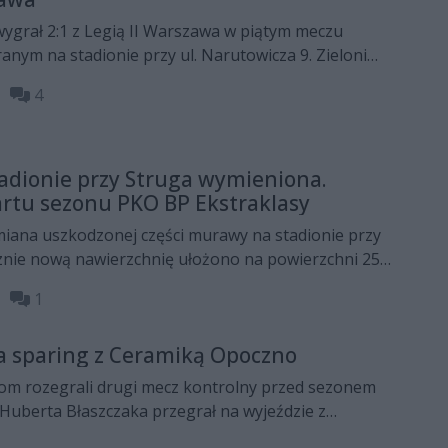
grał 2:1 z Legią II Warszawa w piątym meczu
nym na stadionie przy ul. Narutowicza 9. Zieloni
m serię czterech porażek w letnich sparingach.
55
4
adionie przy Struga wymieniona.
artu sezonu PKO BP Ekstraklasy
miana uszkodzonej części murawy na stadionie przy
cznie nową nawierzchnię ułożono na powierzchni 2500
h, a koszt prac wyniósł 250 tysięcy złotych. Jak
45
1
boisko będzie gotowe na pierwszy domowy mecz
w nowym sezonie PKO BP Ekstraklasy.
a sparing z Ceramiką Opoczno
dom rozegrali drugi mecz kontrolny przed sezonem
Huberta Błaszczaka przegrał na wyjeździe z
:3. Szkoleniowiec miał okazję sprawdzić kolejnych