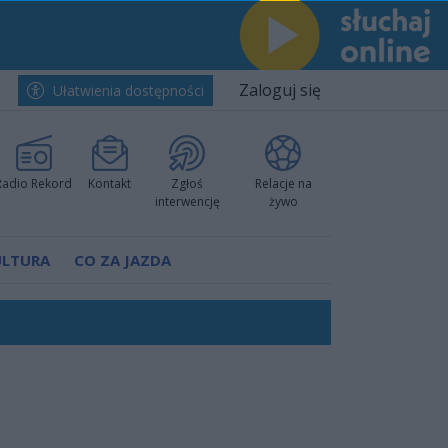
Zaloguj się
Ułatwienia dostępności
Radio Rekord
Kontakt
Zgłoś
Relacje na
interwencję
żywo
ULTURA
CO ZA JAZDA
ów pokazali klasę
rzowi
worzyć nową sportową tradycję"
ruchu