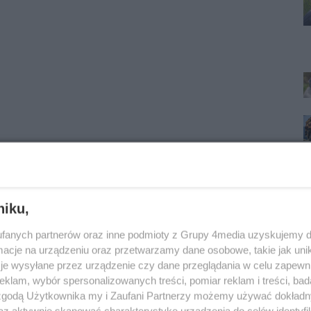
niku,
fanych partnerów oraz inne podmioty z Grupy 4media uzyskujemy d
cje na urządzeniu oraz przetwarzamy dane osobowe, takie jak unika
je wysyłane przez urządzenie czy dane przeglądania w celu zapewn
klam, wybór spersonalizowanych treści, pomiar reklam i treści, bad
 zgodą Użytkownika my i Zaufani Partnerzy możemy używać dokład
az aktywnie skanować charakterystykę urządzenia do celów identyfi