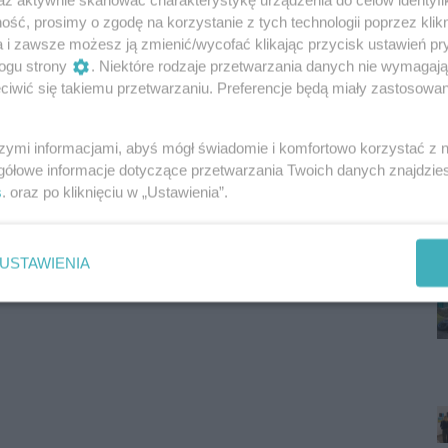
ść, prosimy o zgodę na korzystanie z tych technologii poprzez klikn
a i zawsze możesz ją zmienić/wycofać klikając przycisk ustawień pr
ogu strony
. Niektóre rodzaje przetwarzania danych nie wymagaj
iwić się takiemu przetwarzaniu. Preferencje będą miały zastosowania
szymi informacjami, abyś mógł świadomie i komfortowo korzystać z
gółowe informacje dotyczące przetwarzania Twoich danych znajdzi
s
. oraz po kliknięciu w „Ustawienia”.
USTAWIENIA