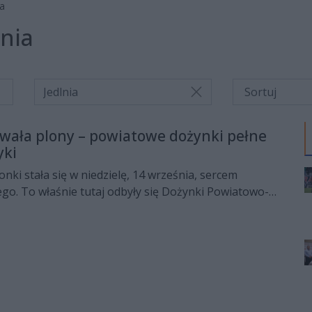
ia
lnia
Jedlnia
owała plony – powiatowe dożynki pełne
yki
onki stała się w niedzielę, 14 września, sercem
go. To właśnie tutaj odbyły się Dożynki Powiatowo-
madziły tłumy mieszkańców, rolników i gości z
ła to okazja do wspólnego dziękczynienia za plony,
acji i dobrej zabawy.