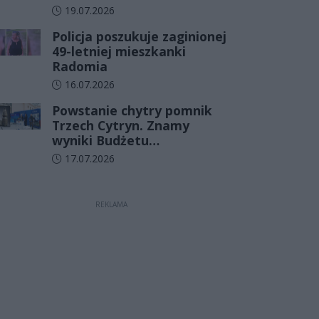
Data dodania artykułu:
19.07.2026
Policja poszukuje zaginionej
49-letniej mieszkanki
Radomia
Data dodania artykułu:
16.07.2026
Powstanie chytry pomnik
Trzech Cytryn. Znamy
wyniki Budżetu
Obywatelskiego 2027
Data dodania artykułu:
17.07.2026
REKLAMA