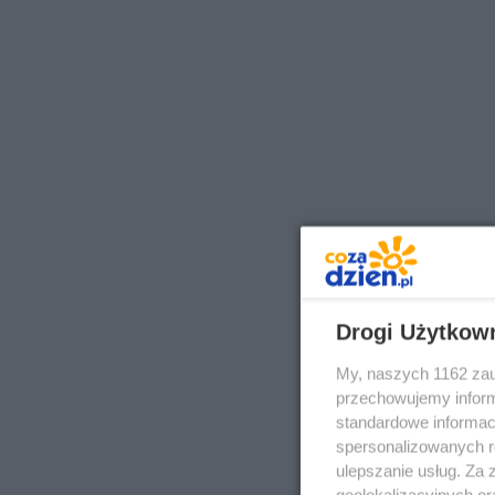
Drogi Użytkow
My, naszych 1162 zau
przechowujemy informa
standardowe informac
spersonalizowanych re
ulepszanie usług. Za
geolokalizacyjnych or