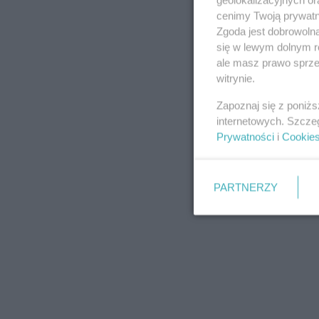
cenimy Twoją prywatno
Zgoda jest dobrowoln
się w lewym dolnym r
ale masz prawo sprzec
witrynie.
Zapoznaj się z poniż
internetowych. Szcze
Prywatności
i
Cookie
PARTNERZY