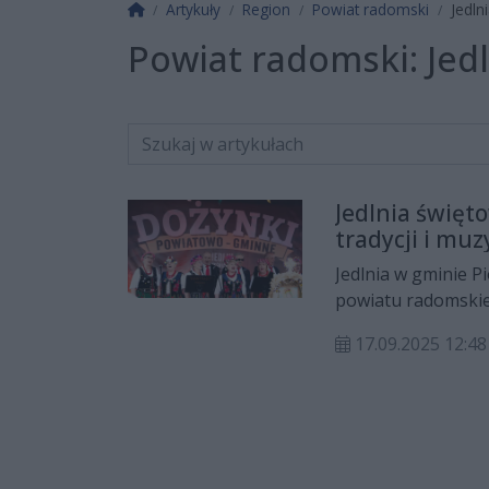
Strona główna
Artykuły
Region
Powiat radomski
Jedln
Powiat radomski:
Jed
Jedlnia święt
tradycji i muz
Jedlnia w gminie Pi
powiatu radomskie
Gminne, które zgro
17.09.2025 12:48
całego regionu. By
ale także do integr