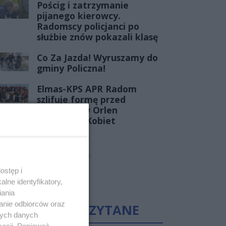
Pościg i zatrzymanie
pijanego kierowcy.
Radomscy policjanci po
służbie znów pokazali klasę
Co Za Jazda! Wyruszamy do
gminy Policzna!
Elmas-KPS APR Radom
szlifuje formę przed
debiutem w Orlen
Superlidze Kobiet
REKLAMA
ostęp i
lne identyfikatory,
iania
anie odbiorców oraz
NAJCZĘŚCIEJ CZYTANE
nych danych
kacji. Ponieważ