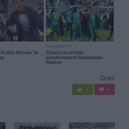
Oceń
0
0