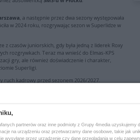
ównież absolwentką
SMS-u w Płocku
.
arszawa
, a następnie przez dwa sezony występowała
óciła w 2024 roku, rozgrywając sezon w Superlidze w
 z czasów juniorskich, gdy była jedną z liderek Roxy
wych rozgrywkach. Teraz ma wnieść do Elmas-KPS
acji gry, ale również doświadczenie i charakter,
omie Superligi.
tny ruch kadrowy przed sezonem 2026/2027.
 ORLEN Superligi Kobiet jako najlepsza drużyna Ligi
niku,
fanych partnerów oraz inne podmioty z Grupy 4media uzyskujemy d
cje na urządzeniu oraz przetwarzamy dane osobowe, takie jak unika
je wysyłane przez urządzenie czy dane przeglądania w celu zapewn