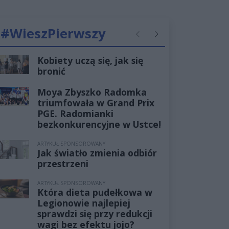
#WieszPierwszy
Poprzednie
Następne
Kobiety uczą się, jak się
bronić
Moya Zbyszko Radomka
triumfowała w Grand Prix
PGE. Radomianki
bezkonkurencyjne w Ustce!
ARTYKUŁ SPONSOROWANY
Jak światło zmienia odbiór
przestrzeni
ARTYKUŁ SPONSOROWANY
Która dieta pudełkowa w
Legionowie najlepiej
sprawdzi się przy redukcji
wagi bez efektu jojo?