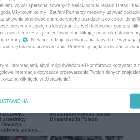
klam, wybór spersonalizowanych treści, pomiar reklam i treści, bad
 zgodą Użytkownika my i Zaufani Partnerzy możemy używać dokład
az aktywnie skanować charakterystykę urządzenia do celów identyfi
ść, prosimy o zgodę na korzystanie z tych technologii poprzez klikn
a i zawsze możesz ją zmienić/wycofać klikając przycisk ustawień pr
ELMAS KPS APR Radom
sport
sport radom
ogu strony
. Niektóre rodzaje przetwarzania danych nie wymagaj
iwić się takiemu przetwarzaniu. Preferencje będą miały zastosowania
szymi informacjami, abyś mógł świadomie i komfortowo korzystać z
gółowe informacje dotyczące przetwarzania Twoich danych znajdzi
s
. oraz po kliknięciu w „Ustawienia”.
USTAWIENIA