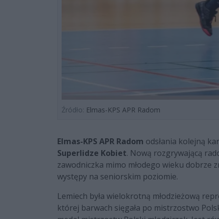
Źródło:
Elmas-KPS APR Radom
Elmas-KPS APR Radom
odsłania kolejną ka
Superlidze Kobiet
. Nową rozgrywającą rad
zawodniczka mimo młodego wieku dobrze zna
występy na seniorskim poziomie.
Lemiech była wielokrotną młodzieżową rep
której barwach sięgała po mistrzostwo Polsk