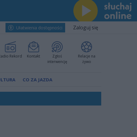
Zaloguj się
Ułatwienia dostępności
Radio Rekord
Kontakt
Zgłoś
Relacje na
interwencję
żywo
ULTURA
CO ZA JAZDA
nkurencyjne w Ustce!
ano umowę
Polski
 decyzję prokuratury
ów pokazali klasę
worzyć nową sportową tradycję"
ruchu