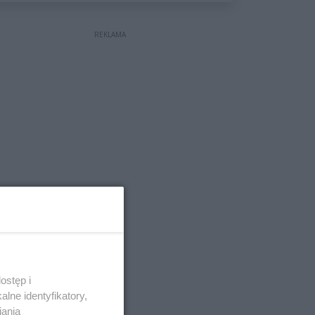
wyceniona na ponad milion
złotych
REKLAMA
ostęp i
lne identyfikatory,
iania