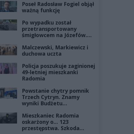
Poseł Radosław Fogiel objął
ważną funkcję
Po wypadku został
przetransportowany
śmigłowcem na Józefów.
Historia mrozi krew w
Malczewski, Markiewicz i
żyłach
duchowa uczta
Policja poszukuje zaginionej
49-letniej mieszkanki
Radomia
Powstanie chytry pomnik
Trzech Cytryn. Znamy
wyniki Budżetu
Obywatelskiego 2027
Mieszkaniec Radomia
oskarżony o... 123
przestępstwa. Szkoda