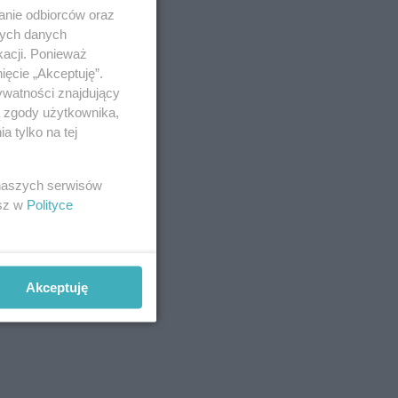
anie odbiorców oraz
nych danych
kacji. Ponieważ
ięcie „Akceptuję”.
ywatności znajdujący
ą zgody użytkownika,
 tylko na tej
 naszych serwisów
esz w
Polityce
Akceptuję