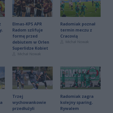
z
Elmas-KPS APR
Radomiak poznał
y.
Radom szlifuje
termin meczu z
formę przed
Cracovią
Autor artykułu:
debiutem w Orlen
Michał Nowak
Superlidze Kobiet
Autor artykułu:
Michał Nowak
Trzej
Radomiak zagra
za
wychowankowie
kolejny sparing.
przedłużyli
Rywalem