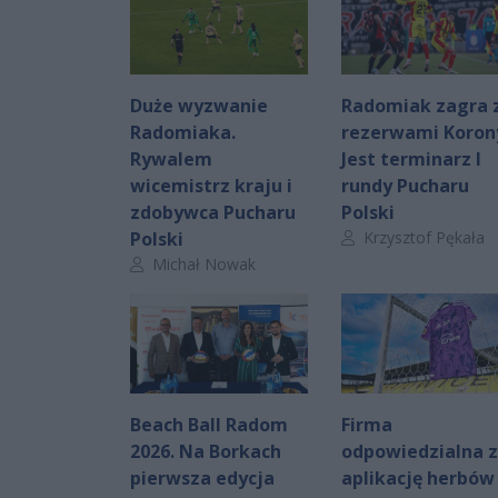
Duże wyzwanie
Radomiak zagra 
Radomiaka.
rezerwami Koron
Rywalem
Jest terminarz I
wicemistrz kraju i
rundy Pucharu
zdobywca Pucharu
Polski
Autor artykułu:
Polski
Krzysztof Pękała
Autor artykułu:
Michał Nowak
Beach Ball Radom
Firma
2026. Na Borkach
odpowiedzialna 
pierwsza edycja
aplikację herbów