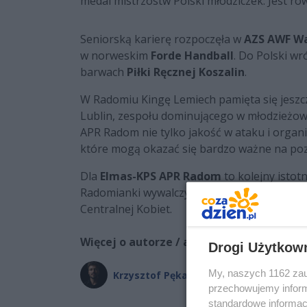
medal mistrzostw Polski młodziczek. Jest r
Seniorską karierę rozpoczęła w
AZS AWF W
w norweskim
Forde Handball
. Do Polski wr
barwach
Piłki Ręcznej Koszalin
.
W Radomiu Kingę Lemiech pamięta się jeszcze
Lublin, zespołu dominującego w młodzieżo
APR Radom nie tylko jakość w ataku i organiz
które mogą okazać się bardzo ważne na pozi
Dla
Elmas-KPS APR Radom
to kolejny isto
Radomianki wywalczyły historyczny awans do
Centralnej Kobiet.
Więcej o autorze / autorach:
Drogi Użytkow
My, naszych 1162 zau
Krzysztof Pękała
przechowujemy informa
standardowe informac