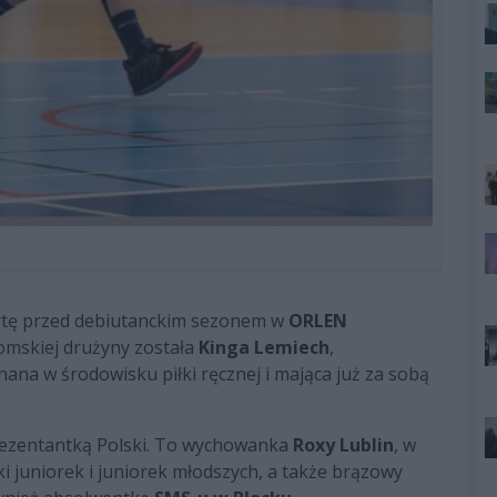
rtę przed debiutanckim sezonem w
ORLEN
omskiej drużyny została
Kinga Lemiech
,
na w środowisku piłki ręcznej i mająca już za sobą
rezentantką Polski. To wychowanka
Roxy Lublin
, w
i juniorek i juniorek młodszych, a także brązowy