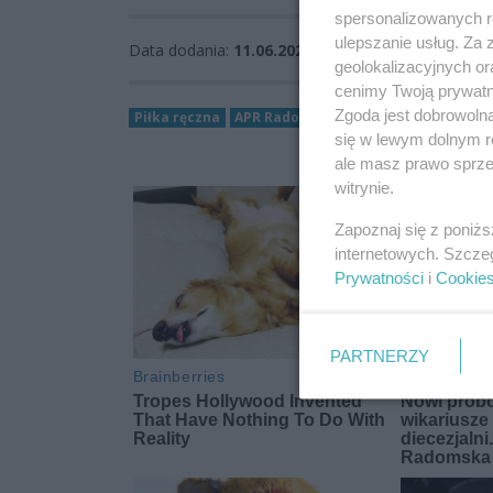
spersonalizowanych re
ulepszanie usług. Za
Data dodania:
11.06.2026 11:01
geolokalizacyjnych or
cenimy Twoją prywatno
Zgoda jest dobrowoln
Piłka ręczna
APR Radom
liga centralna kobiet
się w lewym dolnym r
ale masz prawo sprzec
witrynie.
Zapoznaj się z poniż
internetowych. Szcze
Prywatności
i
Cookie
PARTNERZY