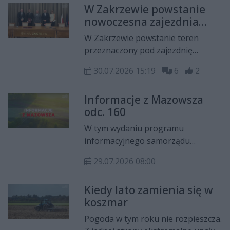
W Zakrzewie powstanie
uczniów i milionach na
nowoczesna zajezdnia
infrastrukturę sportową,
autobusowa
dofinansowaniu ochrony zabytków,
W Zakrzewie powstanie teren
planowanej budowie strażnicy OSP
przeznaczony pod zajezdnię
w Nowym Mieście nad Pilicą,
autobusową, który stworzy
bardziej zielonym Mazowszu dzięki
30.07.2026 15:19
6
2
odpowiednie warunki do obsługi
unijnym pieniądzom oraz turnieju
technicznej i naprawy autobusów.
tenisowym ATP Challenger w
Informacje z Mazowsza
Inwestycja jest odpowiedzią na
Kozerkach.
odc. 160
potrzeby zakładu, który będzie
funkcjonował przez wiele kolejnych
W tym wydaniu programu
lat, dlatego niezbędne jest
informacyjnego samorządu
zapewnienie właściwego zaplecza
województwa mazowieckiego
zarówno dla mechaników, jak i dla
29.07.2026 08:00
"Informacje z Mazowsza"
utrzymania autobusów w dobrym
zapraszamy na specjalny wakacyjny
stanie technicznym.
Kiedy lato zamienia się w
odcinek, w którym zabierzemy
koszmar
Państwa na wędrówkę po
mazowieckich szlakach filmu i
Pogoda w tym roku nie rozpieszcza.
literatury, śladami bohaterów