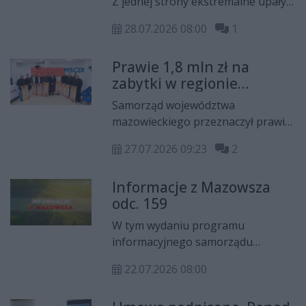
Z jednej strony ekstremalne upały i
filmów i seriali oraz wybitnych
długotrwały brak opadów, a z
pisarzy.
28.07.2026 08:00
1
drugiej ulewne deszcze, burze i
gradobicia. Skutki zmian klimatu
Prawie 1,8 mln zł na
odczuwają już nie tylko rolnicy.
zabytki w regionie
Samorząd województwa odpowiada
radomskim i powiecie
na te wyzwania, inwestując w
Samorząd województwa
grójeckim!
rozwiązania, które mają zwiększyć
mazowieckiego przeznaczył prawie
bezpieczeństwo wodne regionu.
1,8 mln zł na prace
27.07.2026 09:23
2
konserwatorskie, restauratorskie
lub roboty budowlane przy
Informacje z Mazowsza
zabytkach w regionie radomskim i
odc. 159
powiecie grójeckim.
Dofinansowanie, beneficjenci
W tym wydaniu programu
otrzymali w ramach programu
informacyjnego samorządu
,,Mazowsze dla zabytków''.
województwa mazowieckiego
22.07.2026 08:00
"Informacje z Mazowsza" mówimy
m.in. o tym, gdzie unikać kąpieli w