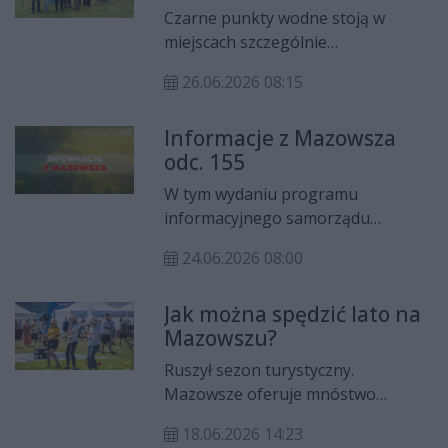
„Wokół drewna" na najlepiej
Kolejach Mazowieckich, staraniach
Czarne punkty wodne stoją w
zachowane obiekty drewniane.
o zlokalizowanie w Warszawie
miejscach szczególnie
Centrum Technologicznego
niebezpiecznych. Ostrzegają i
Europejskiej Agencji Kosmicznej,
26.06.2026 08:15
studzą zapał – zauważają WOPR-
wsparciu na budowę setek
owcy. Dzięki współpracy samorządu
przydomowych oczyszczalni
Informacje z Mazowsza
województwa mazowieckiego z
ścieków oraz jubileuszowej edycji
odc. 155
policją wiemy, które miejsca w
Nagrody im. Cypriana Kamila
subregionie radomskim omijać.
W tym wydaniu programu
Norwida.
informacyjnego samorządu
województwa mazowieckiego
24.06.2026 08:00
"Informacje z Mazowsza" mówimy
m.in. o wotum zaufania dla władz
Jak można spędzić lato na
województwa, starcie sezonu
Mazowszu?
turystycznego na Mazowszu,
rozwijaniu badań nad energetyką
Ruszył sezon turystyczny.
jądrową, nowoczesnym
Mazowsze oferuje mnóstwo
edukacyjnym Laboratorium 4.0 w
atrakcji, które zapewnią
Warszawie oraz planach budowy
18.06.2026 14:23
odpoczynek i dobrze spędzony czas