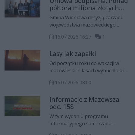
Umowa podpisana. Ponad
regionie siedleckim, o problemie
półtora miliona złotych
uzależnień i depresji wśród
trafi do gminy Wieniawa
seniorów, relacji z Festiwalu
Gmina Wieniawa decyzją zarządu
Dziedzictwa „Zasmakuj Mazowsza”,
województwa mazowieckiego
nowoczesnych systemach
otrzymała 1,6 mln złotych na
zaopatrzenia w wodę w gminach
16.07.2026 16:27
1
budowę nowoczesnego Punktu
Brochów i Gąbin oraz półmetku
Selektywnej Zbiórki Odpadów
tegorocznych MAZOpikników.
Lasy jak zapałki
Komunalnych. Środki pochodzą z
programu Fundusze Europejskie
Od początku roku do wakacji w
dla Mazowsza 2021-2027.
mazowieckich lasach wybuchło aż
1388 pożarów a tylko w maju
16.07.2026 08:00
ponad 500. Sprawny sprzęt i dobrze
przygotowani strażacy ochotnicy to
Informacje z Mazowsza
większe bezpieczeństwo
odc. 158
mieszkańców Mazowsza.
Nowoczesny sprzęt, wozy
W tym wydaniu programu
strażackie i umundurowanie
informacyjnego samorządu
trafiają do mazowieckich jednostek
województwa mazowieckiego