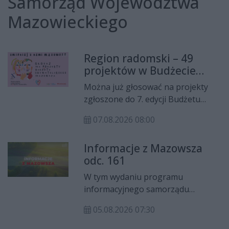
Samorząd Województwa
Mazowieckiego
Region radomski – 49
projektów w Budżecie
Obywatelskim Mazowsza!
Można już głosować na projekty
zgłoszone do 7. edycji Budżetu
Obywatelskiego Mazowsza. W puli
07.08.2026 08:00
regionu radomskiego jest 49
projektów. Głosowanie potrwa do 7
Informacje z Mazowsza
września.
odc. 161
W tym wydaniu programu
informacyjnego samorządu
województwa mazowieckiego
05.08.2026 07:30
"Informacje z Mazowsza" mówimy
m.in. o stypendiach dla zdolnych