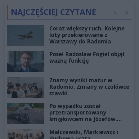
NAJCZĘŚCIEJ CZYTANE
Poprzednie
Następ
Coraz większy ruch. Kolejne
loty przekierowane z
Warszawy do Radomia
Poseł Radosław Fogiel objął
ważną funkcję
Znamy wyniki matur w
Radomiu. Zmiany w czołówce
stawki
Po wypadku został
przetransportowany
śmigłowcem na Józefów.
Historia mrozi krew w żyłach
Malczewski, Markiewicz i
duchowa uczta