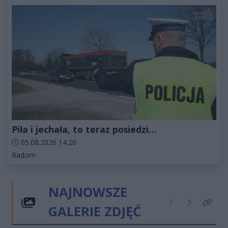
Piła i jechała, to teraz posiedzi…
Data dodania artykułu:
05.08.2026 14:20
Kategorie artykułu:
Radom
NAJNOWSZE
GALERIE ZDJĘĆ
Poprzednie
Następne
Kliknij