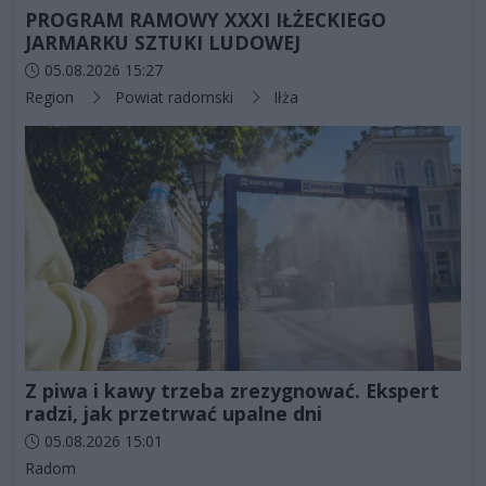
PROGRAM RAMOWY XXXI IŁŻECKIEGO
JARMARKU SZTUKI LUDOWEJ
Data dodania artykułu:
05.08.2026 15:27
Kategorie artykułu:
Region
Powiat radomski
Iłża
Z piwa i kawy trzeba zrezygnować. Ekspert
radzi, jak przetrwać upalne dni
Data dodania artykułu:
05.08.2026 15:01
Kategorie artykułu:
Radom