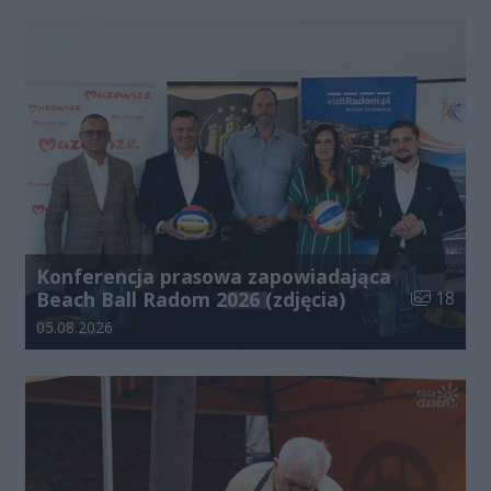
Konferencja prasowa zapowiadająca
Liczba zdj
Beach Ball Radom 2026 (zdjęcia)
18
Data dodania galerii:
05.08.2026