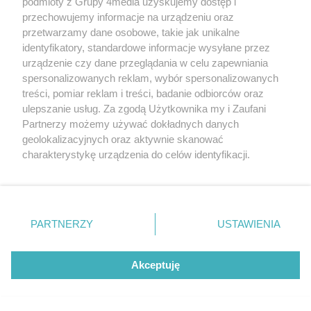
podmioty z Grupy 4media uzyskujemy dostęp i
przechowujemy informacje na urządzeniu oraz
REKLAMA
przetwarzamy dane osobowe, takie jak unikalne
identyfikatory, standardowe informacje wysyłane przez
urządzenie czy dane przeglądania w celu zapewniania
spersonalizowanych reklam, wybór spersonalizowanych
treści, pomiar reklam i treści, badanie odbiorców oraz
ulepszanie usług. Za zgodą Użytkownika my i Zaufani
Partnerzy możemy używać dokładnych danych
geolokalizacyjnych oraz aktywnie skanować
charakterystykę urządzenia do celów identyfikacji.
Ponieważ cenimy Twoją prywatność, prosimy o zgodę na
Redakcja
Reklama
Prywatność
Praca Łódź
korzystanie z tych technologii poprzez kliknięcie
the:protocol
„Akceptuję”. Zgoda jest dobrowolna i zawsze możesz ją
zmienić/wycofać klikając przycisk ustawień prywatności
PARTNERZY
USTAWIENIA
znajdujący się w lewym dolnym rogu strony
. Niektóre
rodzaje przetwarzania danych nie wymagają zgody
Szukaj
użytkownika, ale masz prawo sprzeciwić się takiemu
Akceptuję
przetwarzaniu. Preferencje będą miały zastosowania tylko
na tej witrynie.
Facebook.com
Youtube.com