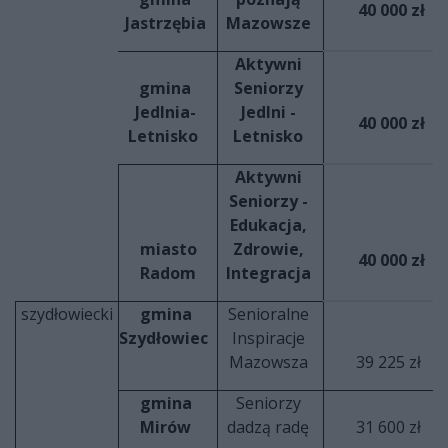
40 000 zł
Jastrzębia
Mazowsze
Aktywni
gmina
Seniorzy
Jedlnia-
Jedlni -
40 000 zł
Letnisko
Letnisko
Aktywni
Seniorzy -
Edukacja,
miasto
Zdrowie,
40 000 zł
Radom
Integracja
szydłowiecki
gmina
Senioralne
Szydłowiec
Inspiracje
Mazowsza
39 225 zł
gmina
Seniorzy
Mirów
dadzą radę
31 600 zł