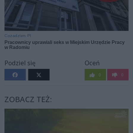
Podziel się
Oceń
0
0
ZOBACZ TEŻ: