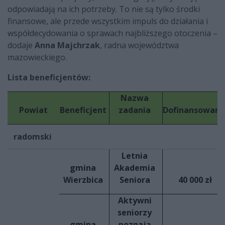
odpowiadają na ich potrzeby. To nie są tylko środki
finansowe, ale przede wszystkim impuls do działania i
współdecydowania o sprawach najbliższego otoczenia –
dodaje
Anna Majchrzak
, radna województwa
mazowieckiego.
Lista beneficjentów:
Nazwa
Powiat
Beneficjent
zadania
Dofinansowani
radomski
Letnia
gmina
Akademia
Wierzbica
Seniora
40 000 zł
Aktywni
seniorzy
gmina
poznają