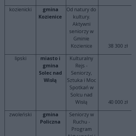
kozienicki
gmina
Od natury do
Kozienice
kultury.
Aktywni
seniorzy w
Gminie
Kozienice
38 300 zł
lipski
miasto i
Kulturalny
gmina
Rejs -
Solec nad
Seniorzy,
Wisłą
Sztuka i Moc
Spotkań w
Solcu nad
Wisłą
40 000 zł
zwoleński
gmina
Seniorzy w
Policzna
Ruchu -
Program