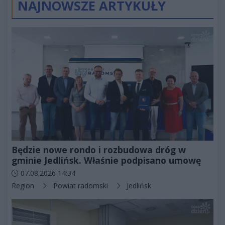
NAJNOWSZE ARTYKUŁY
Będzie nowe rondo i rozbudowa dróg w
gminie Jedlińsk. Właśnie podpisano umowę
Data dodania artykułu:
07.08.2026 14:34
Kategorie artykułu:
Region
Powiat radomski
Jedlińsk