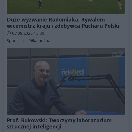
Duże wyzwanie Radomiaka. Rywalem
wicemistrz kraju i zdobywca Pucharu Polski
Data dodania artykułu:
07.08.2026 13:00
Kategorie artykułu:
Sport
Piłka nożna
Prof. Bukowski: Tworzymy laboratorium
sztucznej inteligencji