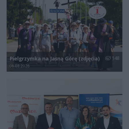
Liczba zdjęć
Pielgrzymka na Jasną Górę (zdjęcia)
148
Data dodania galerii:
06.08.2026