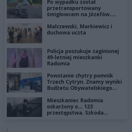
Po wypadku został
przetransportowany
śmigłowcem na Józefów.
Historia mrozi krew w żyłach
Malczewski, Markiewicz i
duchowa uczta
Policja poszukuje zaginionej
49-letniej mieszkanki
Radomia
Powstanie chytry pomnik
Trzech Cytryn. Znamy wyniki
Budżetu Obywatelskiego
2027
Mieszkaniec Radomia
oskarżony o... 123
przestępstwa. Szkoda
wyceniona na ponad milion
złotych