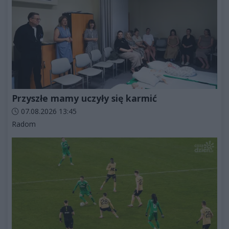
Przyszłe mamy uczyły się karmić
Data dodania artykułu:
07.08.2026 13:45
Kategorie artykułu:
Radom