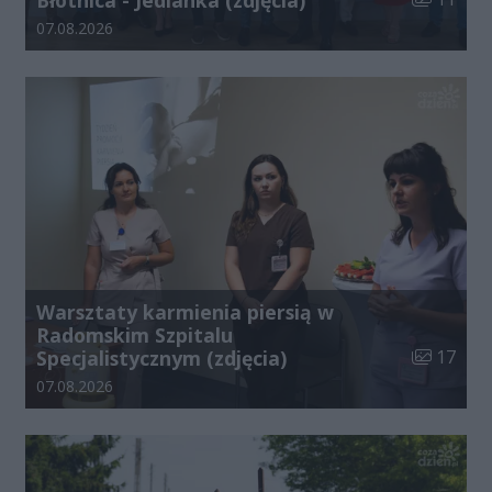
Błotnica - Jedlanka (zdjęcia)
Data dodania galerii:
07.08.2026
Warsztaty karmienia piersią w
Radomskim Szpitalu
Liczba zdj
Specjalistycznym (zdjęcia)
17
Data dodania galerii:
07.08.2026