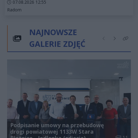
Data dodania artykułu:
07.08.2026 12:55
Kategorie artykułu:
Radom
NAJNOWSZE
GALERIE ZDJĘĆ
Poprzednie
Następne
Kliknij
Podpisanie umowy na przebudowę
drogi powiatowej 1133W Stara
Liczba zdj
11