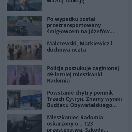
ważną funkcję
Po wypadku został
przetransportowany
śmigłowcem na Józefów.
Historia mrozi krew w żyłach
Malczewski, Markiewicz i
duchowa uczta
Policja poszukuje zaginionej
49-letniej mieszkanki
Radomia
Powstanie chytry pomnik
Trzech Cytryn. Znamy wyniki
Budżetu Obywatelskiego
2027
Mieszkaniec Radomia
oskarżony o... 123
przestępstwa. Szkoda