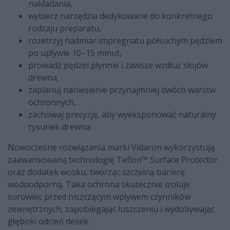
nakładania,
wybierz narzędzia dedykowane do konkretnego
rodzaju preparatu,
rozetrzyj nadmiar impregnatu półsuchym pędzlem
po upływie 10–15 minut,
prowadź pędzel płynnie i zawsze wzdłuż słojów
drewna,
zaplanuj naniesienie przynajmniej dwóch warstw
ochronnych,
zachowaj precyzję, aby wyeksponować naturalny
rysunek drewna.
Nowoczesne rozwiązania marki Vidaron wykorzystują
zaawansowaną technologię Teflon™ Surface Protector
oraz dodatek wosku, tworząc szczelną barierę
wodoodporną. Taka ochrona skutecznie izoluje
surowiec przed niszczącym wpływem czynników
zewnętrznych, zapobiegając łuszczeniu i wydobywając
głęboki odcień desek.