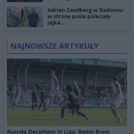
wyceniona na ponad milion
Adrian Zandberg w Radomiu:
złotych
w stronę posła poleciały
jajka…
NAJNOWSZE ARTYKUŁY
Ruszyła Decathlon IV Liga. Remis Broni