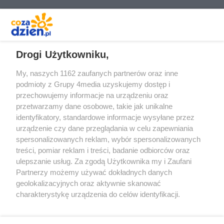
REKLAMA
Drogi Użytkowniku,
My, naszych 1162 zaufanych partnerów oraz inne
podmioty z Grupy 4media uzyskujemy dostęp i
przechowujemy informacje na urządzeniu oraz
przetwarzamy dane osobowe, takie jak unikalne
identyfikatory, standardowe informacje wysyłane przez
urządzenie czy dane przeglądania w celu zapewniania
spersonalizowanych reklam, wybór spersonalizowanych
Redakcja
Reklama
Prywatność
Praca Łódź
treści, pomiar reklam i treści, badanie odbiorców oraz
the:protocol
ulepszanie usług. Za zgodą Użytkownika my i Zaufani
Partnerzy możemy używać dokładnych danych
geolokalizacyjnych oraz aktywnie skanować
charakterystykę urządzenia do celów identyfikacji.
Ponieważ cenimy Twoją prywatność, prosimy o zgodę na
Szukaj
korzystanie z tych technologii poprzez kliknięcie