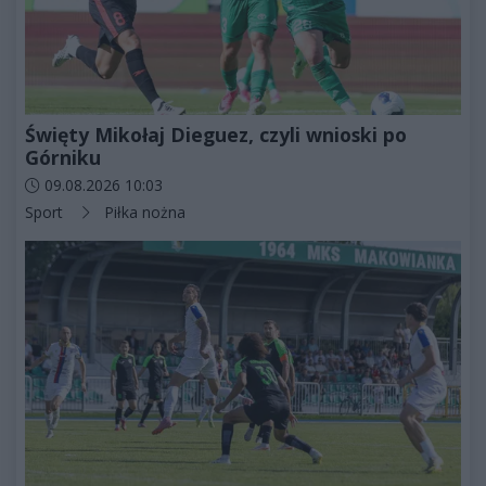
Święty Mikołaj Dieguez, czyli wnioski po
Górniku
Data dodania artykułu:
09.08.2026 10:03
Kategorie artykułu:
Sport
Piłka nożna