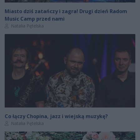
Miasto dziś zatańczy i zagra! Drugi dzień Radom
Music Camp przed nami
Autor artykułu:
Natalia Pętelska
Co łączy Chopina, jazz i wiejską muzykę?
Autor artykułu:
Natalia Pętelska