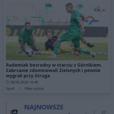
Radomiak bezradny w starciu z Górnikiem.
Zabrzanie zdominowali Zielonych i pewnie
wygrali przy Struga
Data dodania artykułu:
08.08.2026 16:40
Kategorie artykułu:
Sport
Piłka nożna
NAJNOWSZE