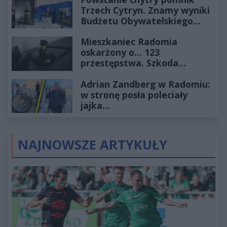
Trzech Cytryn. Znamy wyniki
Budżetu Obywatelskiego
2027
Mieszkaniec Radomia
oskarżony o... 123
przestępstwa. Szkoda
wyceniona na ponad milion
Adrian Zandberg w Radomiu:
złotych
w stronę posła poleciały
jajka…
NAJNOWSZE ARTYKUŁY