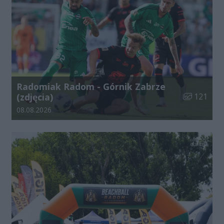
Radomiak Radom - Górnik Zabrze
Liczba zdjęć
(zdjęcia)
121
Data dodania galerii:
08.08.2026