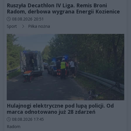
Ruszyła Decathlon IV Liga. Remis Broni
Radom, derbowa wygrana Energii Kozienice
Data dodania artykułu:
08.08.2026 20:51
Kategorie artykułu:
Sport
Piłka nożna
Hulajnogi elektryczne pod lupą policji. Od
marca odnotowano już 28 zdarzeń
Data dodania artykułu:
08.08.2026 17:45
Kategorie artykułu:
Radom