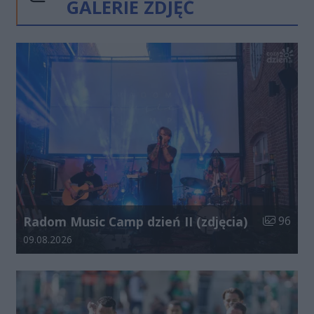
GALERIE ZDJĘĆ
Poprzednie
Następne
Kliknij
Liczba zdj
Radom Music Camp dzień II (zdjęcia)
96
Data dodania galerii:
09.08.2026