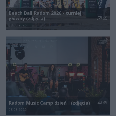
Beach Ball Radom 2026 - turniej
Liczba zdj
główny (zdjęcia)
65
Data dodania galerii:
08.08.2026
Liczba zdj
Radom Music Camp dzień I (zdjęcia)
49
Data dodania galerii:
08.08.2026