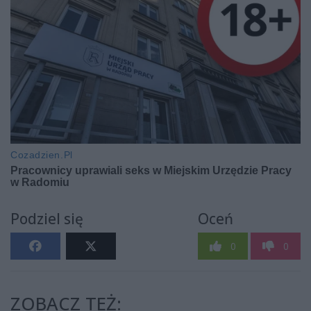
Podziel się
Oceń
0
0
ZOBACZ TEŻ: