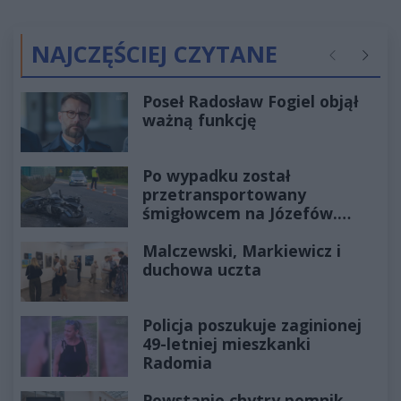
NAJCZĘŚCIEJ CZYTANE
Poprzednie
Następ
Poseł Radosław Fogiel objął
ważną funkcję
Po wypadku został
przetransportowany
śmigłowcem na Józefów.
Historia mrozi krew w żyłach
Malczewski, Markiewicz i
duchowa uczta
Policja poszukuje zaginionej
49-letniej mieszkanki
Radomia
Powstanie chytry pomnik