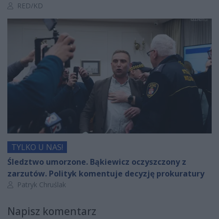
Autor artykułu:
RED/KD
TYLKO U NAS!
Śledztwo umorzone. Bąkiewicz oczyszczony z
zarzutów. Polityk komentuje decyzję prokuratury
Autor artykułu:
Patryk Chruślak
Napisz komentarz