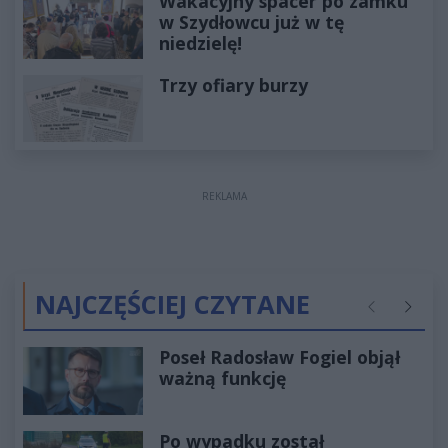
Wakacyjny spacer po zamku
w Szydłowcu już w tę
niedzielę!
Trzy ofiary burzy
REKLAMA
NAJCZĘŚCIEJ CZYTANE
Poprzednie
Następ
Poseł Radosław Fogiel objął
ważną funkcję
Po wypadku został