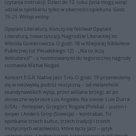
czytania instrukcji. Dzieci do 12. roku życia mogą wziąć
udział w spotkaniu tylko w obecności opiekuna. Godz.
15-21. Wstęp wolny.
Opętani Literaturą. Kończy się festiwal Opętani
Literaturą, towarzyszący Nagrodzie Literackiej im.
Witolda Gombrowicza. O godz. 18 w Miejskiej Bibliotece
Publicznej (ul. Piłsudskiego 12) - „Na co liczą
debiutanci?” - z nominowanymi do tegorocznej nagrody
rozmawia Michał Nogaś.
Koncert P.G.R. Native Jazz Trio. O godz. 19 przeniesiemy
się w niezwykłą podróż muzyczną – od melancholii
skandynawskich wysp, przez wiślane brzegi, aż po
słoneczne wybrzeże Los Angeles. Na scenie: Luis Durra
(USA) – fortepian, Grzegorz Rogala (Polska) – puzon i
looper i Anders Grop (Szwecja) – kontrabas. To
spotkanie trzech kultur, trzech tradycji i trzech
muzycznych wrażliwości, które łączy jazz – język
uniwersalny, a jednocześnie zakorzeniony w lokalnych