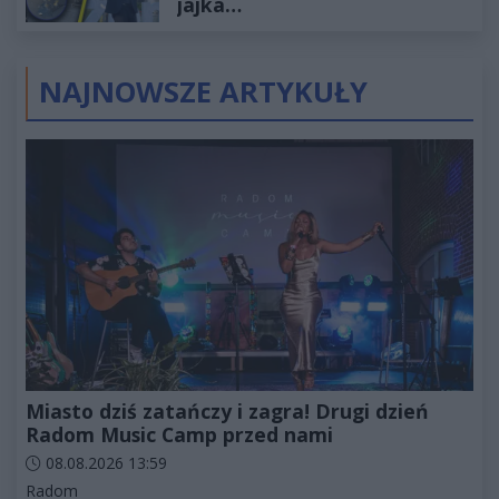
jajka…
NAJNOWSZE ARTYKUŁY
Miasto dziś zatańczy i zagra! Drugi dzień
Radom Music Camp przed nami
Data dodania artykułu:
08.08.2026 13:59
Kategorie artykułu:
Radom