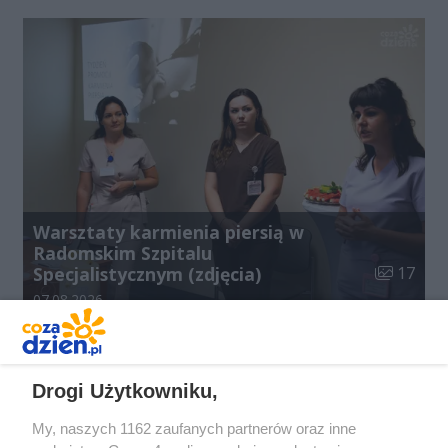
Warsztaty karmienia piersią w
Radomskim Szpitalu
Liczba zdj
Specjalistycznym (zdjęcia)
17
Data dodania galerii:
07.08.2026
Drogi Użytkowniku,
My, naszych 1162 zaufanych partnerów oraz inne