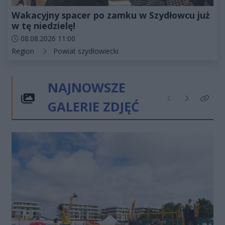
Wakacyjny spacer po zamku w Szydłowcu już
w tę niedzielę!
Data dodania artykułu:
08.08.2026 11:00
Kategorie artykułu:
Region
Powiat szydłowiecki
NAJNOWSZE
GALERIE ZDJĘĆ
Poprzednie
Następne
Kliknij