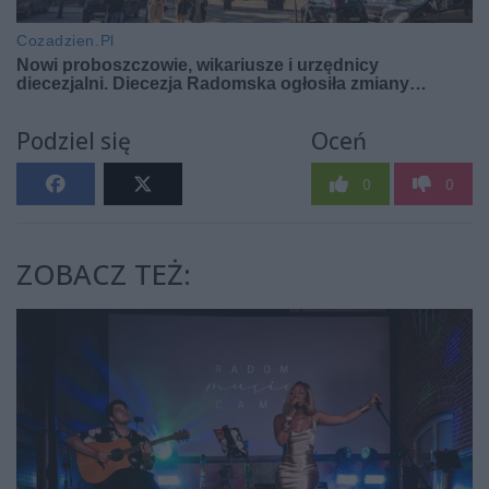
Podziel się
Oceń
0
0
ZOBACZ TEŻ: