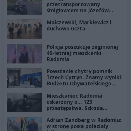
przetransportowany
śmigłowcem na Józefów.
Historia mrozi krew w żyłach
Malczewski, Markiewicz i
duchowa uczta
Policja poszukuje zaginionej
49-letniej mieszkanki
Radomia
Powstanie chytry pomnik
Trzech Cytryn. Znamy wyniki
Budżetu Obywatelskiego
2027
Mieszkaniec Radomia
oskarżony o... 123
przestępstwa. Szkoda
wyceniona na ponad milion
Adrian Zandberg w Radomiu:
złotych
w stronę posła poleciały