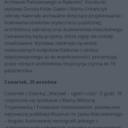
Archiwum Państwowego w Radomiu”. Kuratorki
wystawy Dorota Kitlas-Gawin i Marta Urbańczyk
zebrały materiały archiwalne dotyczące projektowania i
budowania obiektów użyteczności publicznej,
architektury sakralnej oraz budownictwa mieszkalnego.
Ciekawostką będą projekty, które nigdy nie zostały
zrealizowane. Wystawa zamknęła się wokół
nowoczesnych budynków Radomia z okresu
międzywojennego aż do współczesności, prezentując
prace różnych architektów. Ekspozycja czynna do 16
października.
Czwartek, 25 września
Czwartek z Esterką: „Marywil – ogień i czas”. O godz. 18
rozpocznie się spotkanie z Martą Wiktorią
Trojanowską i Tomaszem Staniszewskim, poświęcone
najnowszej publikacji Muzeum im. Jacka Malczewskiego
– bogato ilustrowanej monografii jednego z
najważniejszych radomskich zakładów przemysłowych.