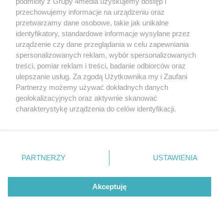
podmioty z Grupy 4media uzyskujemy dostęp i
przechowujemy informacje na urządzeniu oraz
przetwarzamy dane osobowe, takie jak unikalne
identyfikatory, standardowe informacje wysyłane przez
urządzenie czy dane przeglądania w celu zapewniania
spersonalizowanych reklam, wybór spersonalizowanych
treści, pomiar reklam i treści, badanie odbiorców oraz
Liczba zdjęć
Pielgrzymka na Jasną Górę (zdjęcia)
148
ulepszanie usług. Za zgodą Użytkownika my i Zaufani
Data dodania galerii:
06.08.2026
Partnerzy możemy używać dokładnych danych
geolokalizacyjnych oraz aktywnie skanować
charakterystykę urządzenia do celów identyfikacji.
Ponieważ cenimy Twoją prywatność, prosimy o zgodę na
korzystanie z tych technologii poprzez kliknięcie
REKLAMA
„Akceptuję”. Zgoda jest dobrowolna i zawsze możesz ją
zmienić/wycofać klikając przycisk ustawień prywatności
PARTNERZY
USTAWIENIA
znajdujący się w lewym dolnym rogu strony
. Niektóre
rodzaje przetwarzania danych nie wymagają zgody
użytkownika, ale masz prawo sprzeciwić się takiemu
Akceptuję
przetwarzaniu. Preferencje będą miały zastosowania tylko
na tej witrynie.