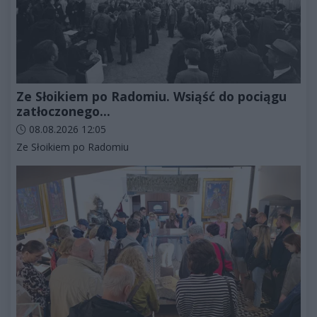
Ze Słoikiem po Radomiu. Wsiąść do pociągu
zatłoczonego...
Data dodania artykułu:
08.08.2026 12:05
Kategorie artykułu:
Ze Słoikiem po Radomiu