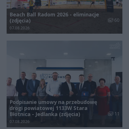
Beach Ball Radom 2026 - eliminacje
Liczba zdj
(zdjęcia)
60
Data dodania galerii:
07.08.2026
Podpisanie umowy na przebudowę
drogi powiatowej 1133W Stara
Liczba zdj
Błotnica - Jedlanka (zdjęcia)
11
Data dodania galerii:
07.08.2026