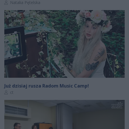
Autor artykułu:
Natalia Pętelska
Już dzisiaj rusza Radom Music Camp!
Autor artykułu:
ct