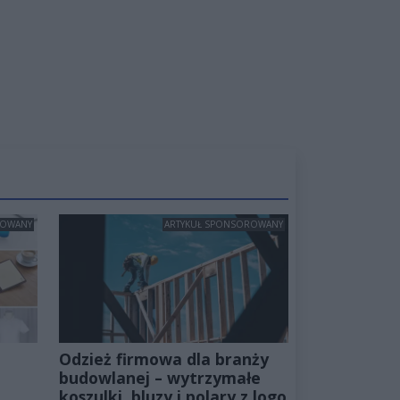
ROWANY
ARTYKUŁ SPONSOROWANY
Odzież firmowa dla branży
budowlanej – wytrzymałe
koszulki, bluzy i polary z logo