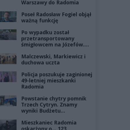
Warszawy do Radomia
Poseł Radosław Fogiel objął
ważną funkcję
Po wypadku został
przetransportowany
śmigłowcem na Józefów.
Historia mrozi krew w
Malczewski, Markiewicz i
żyłach
duchowa uczta
Policja poszukuje zaginionej
49-letniej mieszkanki
Radomia
Powstanie chytry pomnik
Trzech Cytryn. Znamy
wyniki Budżetu
Obywatelskiego 2027
Mieszkaniec Radomia
oskarżony o... 123