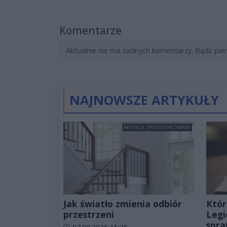
Komentarze
Aktualnie nie ma żadnych komentarzy. Bądź pie
NAJNOWSZE ARTYKUŁY
ARTYKUŁ SPONSOROWANY
Jak światło zmienia odbiór
Któr
przestrzeni
Legi
spra
Data dodania artykułu: