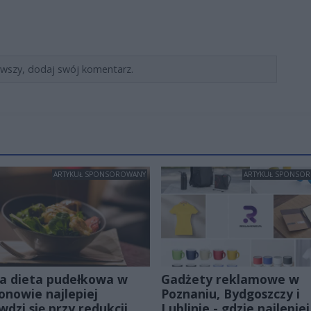
rwszy, dodaj swój komentarz.
ARTYKUŁ SPONSOROWANY
ARTYKUŁ SPONSO
a dieta pudełkowa w
Gadżety reklamowe w
onowie najlepiej
Poznaniu, Bydgoszczy i
wdzi się przy redukcji
Lublinie - gdzie najlepiej