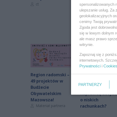
Autor artykułu:
ct
spersonalizowanych re
ulepszanie usług. Za
geolokalizacyjnych or
cenimy Twoją prywatno
Zgoda jest dobrowoln
się w lewym dolnym r
ale masz prawo sprzec
witrynie.
Zapoznaj się z poniż
internetowych. Szcze
Prywatności
i
Cookie
Region radomski –
Nowoczesny dom
49 projektów w
to nie tylko
PARTNERZY
Budżecie
fotowoltaika. Co
Obywatelskim
naprawdę decydu
Mazowsza!
o niskich
Autor artykułu:
Materiał partnera
rachunkach?