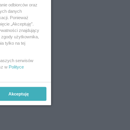
anie odbiorców oraz
nych danych
kacji. Ponieważ
ięcie „Akceptuję”.
ywatności znajdujący
ą zgody użytkownika,
 tylko na tej
 naszych serwisów
esz w
Polityce
Akceptuję