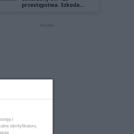
przestępstwa. Szkoda
wyceniona na ponad milion
złotych
REKLAMA
ostęp i
lne identyfikatory,
iania