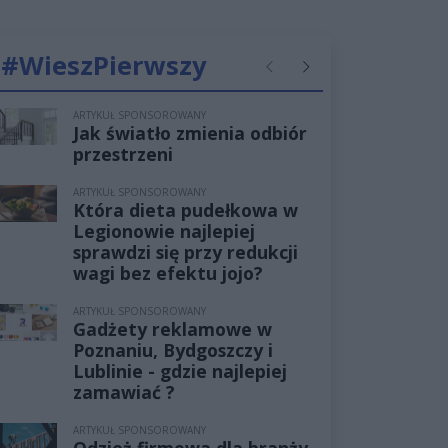
#WieszPierwszy
Poprzednie
Następne
ARTYKUŁ SPONSOROWANY
Jak światło zmienia odbiór
przestrzeni
ARTYKUŁ SPONSOROWANY
Która dieta pudełkowa w
Legionowie najlepiej
sprawdzi się przy redukcji
wagi bez efektu jojo?
ARTYKUŁ SPONSOROWANY
Gadżety reklamowe w
Poznaniu, Bydgoszczy i
Lublinie - gdzie najlepiej
zamawiać ?
ARTYKUŁ SPONSOROWANY
Odzież firmowa dla branży