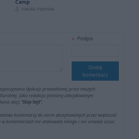
Camp
Autor artykułu:
Natalia Pętelska
Podpis
Dodaj
komentarz
ozpoczynania dyskusji prowadzonej przez naszych
kulturalnej. Jako redakcja jesteśmy zdecydowanym
łania akcji
"Stop hejt"
.
Państwa komentarzy do norm akceptowanych przez większość
 w komentarzach nie atakowała nikogo i nie urażała uczuć