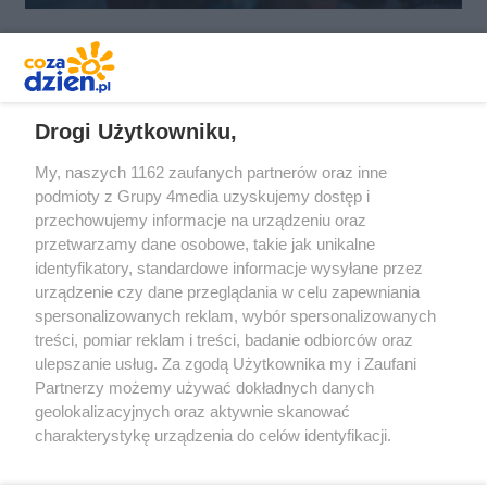
REKLAMA
Drogi Użytkowniku,
My, naszych 1162 zaufanych partnerów oraz inne
podmioty z Grupy 4media uzyskujemy dostęp i
przechowujemy informacje na urządzeniu oraz
przetwarzamy dane osobowe, takie jak unikalne
identyfikatory, standardowe informacje wysyłane przez
urządzenie czy dane przeglądania w celu zapewniania
spersonalizowanych reklam, wybór spersonalizowanych
Redakcja
Reklama
Prywatność
Praca Łódź
treści, pomiar reklam i treści, badanie odbiorców oraz
the:protocol
ulepszanie usług. Za zgodą Użytkownika my i Zaufani
Partnerzy możemy używać dokładnych danych
geolokalizacyjnych oraz aktywnie skanować
charakterystykę urządzenia do celów identyfikacji.
Ponieważ cenimy Twoją prywatność, prosimy o zgodę na
Szukaj
korzystanie z tych technologii poprzez kliknięcie