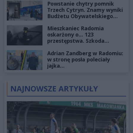
Powstanie chytry pomnik
Trzech Cytryn. Znamy wyniki
Budżetu Obywatelskiego
2027
Mieszkaniec Radomia
oskarżony o... 123
przestępstwa. Szkoda
wyceniona na ponad milion
Adrian Zandberg w Radomiu:
złotych
w stronę posła poleciały
jajka…
NAJNOWSZE ARTYKUŁY