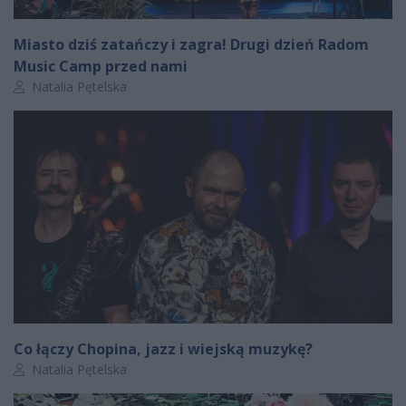
Miasto dziś zatańczy i zagra! Drugi dzień Radom
Music Camp przed nami
Autor artykułu:
Natalia Pętelska
Co łączy Chopina, jazz i wiejską muzykę?
Autor artykułu:
Natalia Pętelska