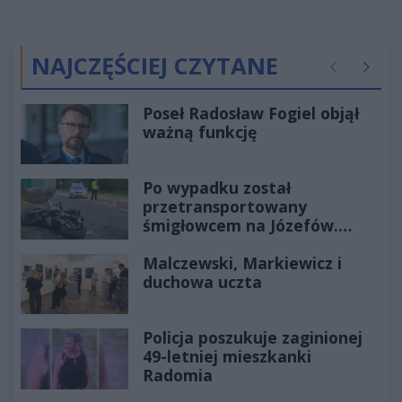
NAJCZĘŚCIEJ CZYTANE
Poprzednie
Następ
Poseł Radosław Fogiel objął
ważną funkcję
Po wypadku został
przetransportowany
śmigłowcem na Józefów.
Historia mrozi krew w żyłach
Malczewski, Markiewicz i
duchowa uczta
Policja poszukuje zaginionej
49-letniej mieszkanki
Radomia