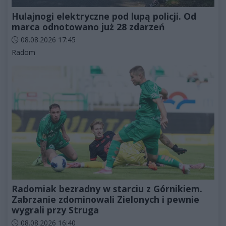
Hulajnogi elektryczne pod lupą policji. Od
marca odnotowano już 28 zdarzeń
Data dodania artykułu:
08.08.2026 17:45
Kategorie artykułu:
Radom
Radomiak bezradny w starciu z Górnikiem.
Zabrzanie zdominowali Zielonych i pewnie
wygrali przy Struga
Data dodania artykułu:
08.08.2026 16:40