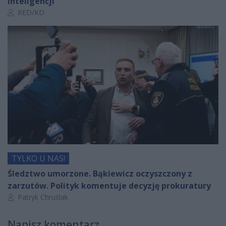
inteligencji
Autor artykułu:
RED/KD
TYLKO U NAS!
Śledztwo umorzone. Bąkiewicz oczyszczony z
zarzutów. Polityk komentuje decyzję prokuratury
Autor artykułu:
Patryk Chruślak
Napisz komentarz