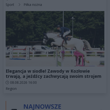
Kategorie artykułu:
Sport
Piłka nożna
Elegancja w siodle! Zawody w Kozłowie
trwają, a jeźdźcy zachwycają swoim strojem
Data dodania artykułu:
08.08.2026 16:00
Kategorie artykułu:
Region
NAJNOWSZE