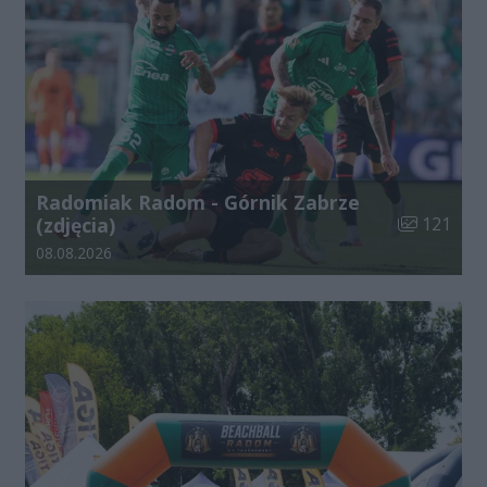
Radomiak Radom - Górnik Zabrze
Liczba zdjęć
(zdjęcia)
121
Data dodania galerii:
08.08.2026