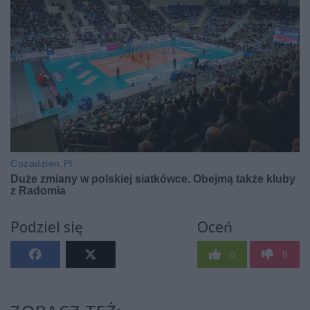
Podziel się
Oceń
0
0