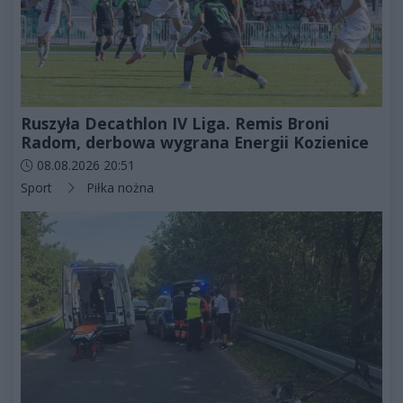
Ruszyła Decathlon IV Liga. Remis Broni
Radom, derbowa wygrana Energii Kozienice
Data dodania artykułu:
08.08.2026 20:51
Kategorie artykułu:
Sport
Piłka nożna