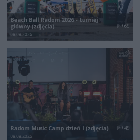
Beach Ball Radom 2026 - turniej
Liczba zdj
główny (zdjęcia)
65
Data dodania galerii:
08.08.2026
Liczba zdj
Radom Music Camp dzień I (zdjęcia)
49
Data dodania galerii:
08.08.2026