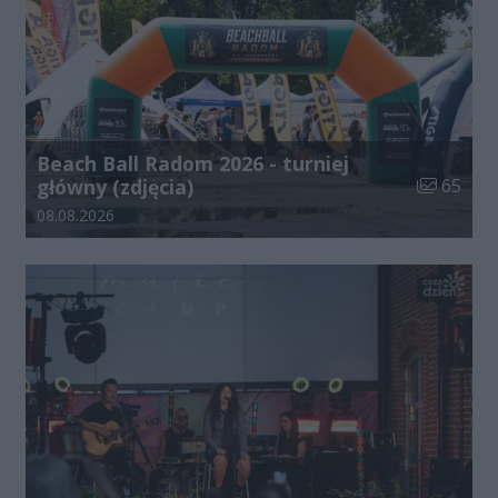
Beach Ball Radom 2026 - turniej
Liczba zdj
główny (zdjęcia)
65
Data dodania galerii:
08.08.2026