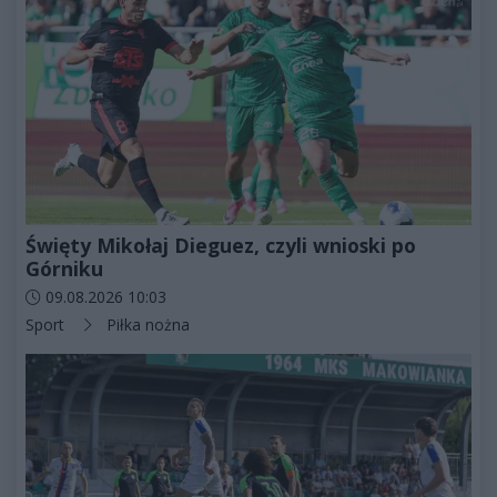
Święty Mikołaj Dieguez, czyli wnioski po
Górniku
Data dodania artykułu:
09.08.2026 10:03
Kategorie artykułu:
Sport
Piłka nożna