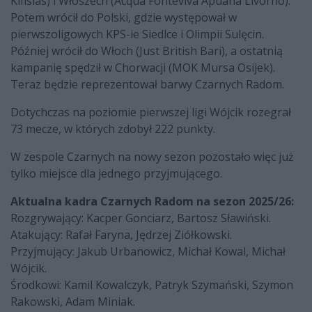
Kifisias) i Włoszech (Acqua Fonteviva Apuana Livorno).
Potem wrócił do Polski, gdzie występował w
pierwszoligowych KPS-ie Siedlce i Olimpii Sulęcin.
Później wrócił do Włoch (Just British Bari), a ostatnią
kampanię spędził w Chorwacji (MOK Mursa Osijek).
Teraz będzie reprezentował barwy Czarnych Radom.
Dotychczas na poziomie pierwszej ligi Wójcik rozegrał
73 mecze, w których zdobył 222 punkty.
W zespole Czarnych na nowy sezon pozostało więc już
tylko miejsce dla jednego przyjmującego.
Aktualna kadra Czarnych Radom na sezon 2025/26:
Rozgrywający: Kacper Gonciarz, Bartosz Sławiński.
Atakujący: Rafał Faryna, Jędrzej Ziółkowski.
Przyjmujący: Jakub Urbanowicz, Michał Kowal, Michał
Wójcik.
Środkowi: Kamil Kowalczyk, Patryk Szymański, Szymon
Rakowski, Adam Miniak.