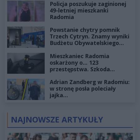
Policja poszukuje zaginionej
49-letniej mieszkanki
Radomia
Powstanie chytry pomnik
Trzech Cytryn. Znamy wyniki
Budżetu Obywatelskiego
2027
Mieszkaniec Radomia
oskarżony o... 123
przestępstwa. Szkoda
wyceniona na ponad milion
Adrian Zandberg w Radomiu:
złotych
w stronę posła poleciały
jajka…
NAJNOWSZE ARTYKUŁY