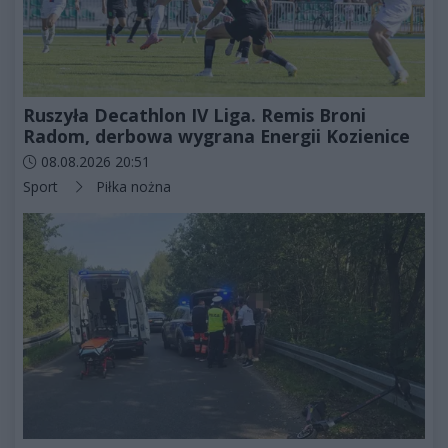
Ruszyła Decathlon IV Liga. Remis Broni
Radom, derbowa wygrana Energii Kozienice
Data dodania artykułu:
08.08.2026 20:51
Kategorie artykułu:
Sport
Piłka nożna