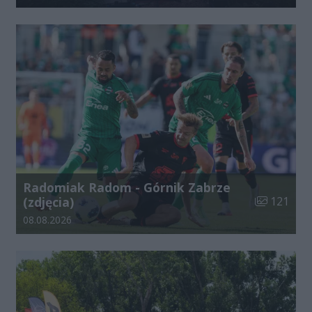
Radomiak Radom - Górnik Zabrze
Liczba zdjęć
(zdjęcia)
121
Data dodania galerii:
08.08.2026