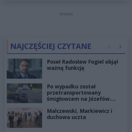
REKLAMA
NAJCZĘŚCIEJ CZYTANE
Poprzednie
Następ
Poseł Radosław Fogiel objął
ważną funkcję
Po wypadku został
przetransportowany
śmigłowcem na Józefów.
Historia mrozi krew w żyłach
Malczewski, Markiewicz i
duchowa uczta