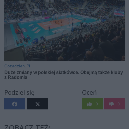
Podziel się
Oceń
0
0
ZOBACZ TEŻ: