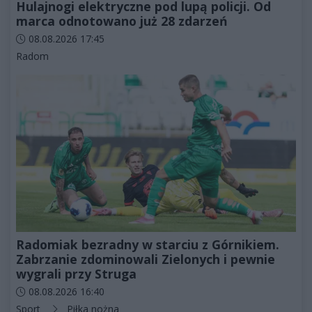
Hulajnogi elektryczne pod lupą policji. Od
marca odnotowano już 28 zdarzeń
Data dodania artykułu:
08.08.2026 17:45
Kategorie artykułu:
Radom
Radomiak bezradny w starciu z Górnikiem.
Zabrzanie zdominowali Zielonych i pewnie
wygrali przy Struga
Data dodania artykułu:
08.08.2026 16:40
Kategorie artykułu:
Sport
Piłka nożna