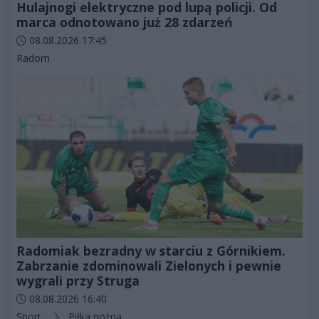
Hulajnogi elektryczne pod lupą policji. Od
marca odnotowano już 28 zdarzeń
Data dodania artykułu:
08.08.2026 17:45
Kategorie artykułu:
Radom
Radomiak bezradny w starciu z Górnikiem.
Zabrzanie zdominowali Zielonych i pewnie
wygrali przy Struga
Data dodania artykułu:
08.08.2026 16:40
Kategorie artykułu:
Sport
Piłka nożna