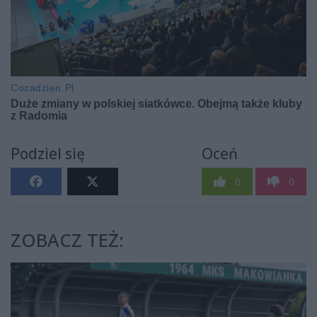
Podziel się
Oceń
0
0
ZOBACZ TEŻ: