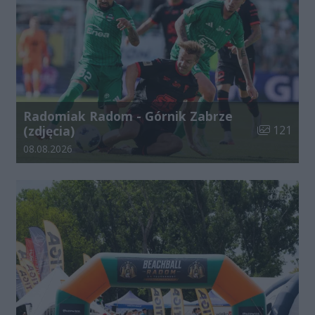
Radomiak Radom - Górnik Zabrze
Liczba zdjęć
(zdjęcia)
121
Data dodania galerii:
08.08.2026