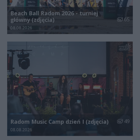
Beach Ball Radom 2026 - turniej
Liczba zdj
główny (zdjęcia)
65
Data dodania galerii:
08.08.2026
Liczba zdj
Radom Music Camp dzień I (zdjęcia)
49
Data dodania galerii:
08.08.2026