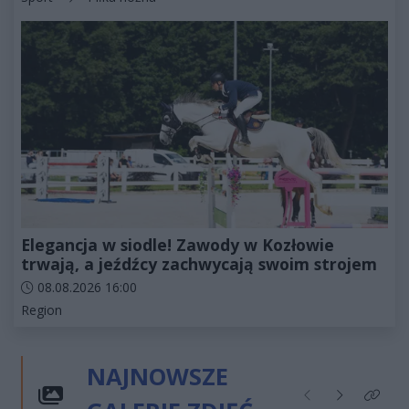
Elegancja w siodle! Zawody w Kozłowie
trwają, a jeźdźcy zachwycają swoim strojem
Data dodania artykułu:
08.08.2026 16:00
Kategorie artykułu:
Region
NAJNOWSZE
Poprzednie
Następne
Kliknij