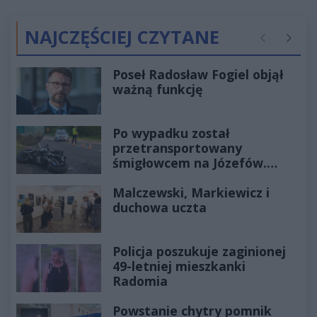
NAJCZĘŚCIEJ CZYTANE
Poprzednie
Następ
Poseł Radosław Fogiel objął
ważną funkcję
Po wypadku został
przetransportowany
śmigłowcem na Józefów.
Historia mrozi krew w żyłach
Malczewski, Markiewicz i
duchowa uczta
Policja poszukuje zaginionej
49-letniej mieszkanki
Radomia
Powstanie chytry pomnik