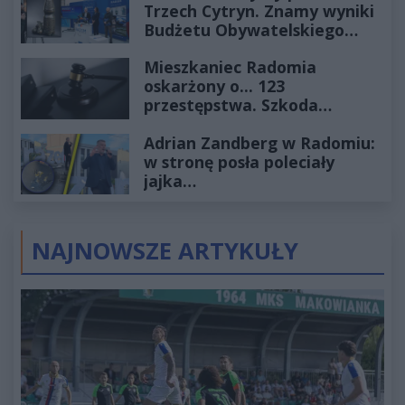
Trzech Cytryn. Znamy wyniki
Budżetu Obywatelskiego
2027
Mieszkaniec Radomia
oskarżony o... 123
przestępstwa. Szkoda
wyceniona na ponad milion
Adrian Zandberg w Radomiu:
złotych
w stronę posła poleciały
jajka…
NAJNOWSZE ARTYKUŁY