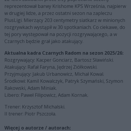
reprezentował barwy Krishome KPS Września, najpierw
w drugiej lidze, a przez ostatni sezon na zapleczu
PlusLigi. Mierzący 203 centymetry siatkarz w minionych
rozgrywkach wystąpił w 30 spotkaniach. Co ciekawe, do
tej pory występował na pozycji rozgrywającego, a w
Czarnych będzie grał jako atakujący.
Aktualna kadra Czarnych Radom na sezon 2025/26:
Rozgrywający: Kacper Gonciarz, Bartosz Sławiński.
Atakujący: Rafał Faryna, Jędrzej Ziółkowski.
Przyjmujący: Jakub Urbanowicz, Michał Kowal.
Środkowi: Kamil Kowalczyk, Patryk Szymański, Szymon
Rakowski, Adam Miniak.
Libero: Paweł Filipowicz, Adam Kornak.
Trener: Krzysztof Michalski.
II trener: Piotr Pszczoła.
Więcej o autorze / autorach: