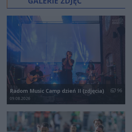
GALERIE ZDJĘĆ
Liczba zdj
Radom Music Camp dzień II (zdjęcia)
96
Data dodania galerii:
09.08.2026