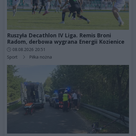
Ruszyła Decathlon IV Liga. Remis Broni
Radom, derbowa wygrana Energii Kozienice
Data dodania artykułu:
08.08.2026 20:51
Kategorie artykułu:
Sport
Piłka nożna