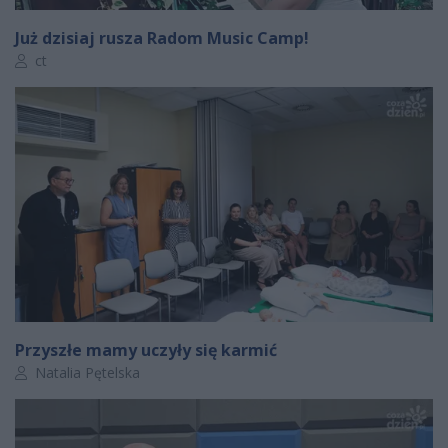
Już dzisiaj rusza Radom Music Camp!
Autor artykułu:
ct
Przyszłe mamy uczyły się karmić
Autor artykułu:
Natalia Pętelska