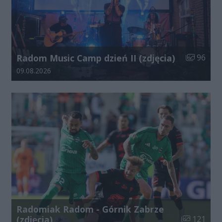
Liczba zdj
Radom Music Camp dzień II (zdjęcia)
96
Data dodania galerii:
09.08.2026
Radomiak Radom - Górnik Zabrze
Liczba zdjęć
(zdjęcia)
121