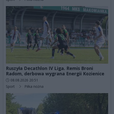
Ruszyła Decathlon IV Liga. Remis Broni
Radom, derbowa wygrana Energii Kozienice
Data dodania artykułu:
08.08.2026 20:51
Kategorie artykułu:
Sport
Piłka nożna