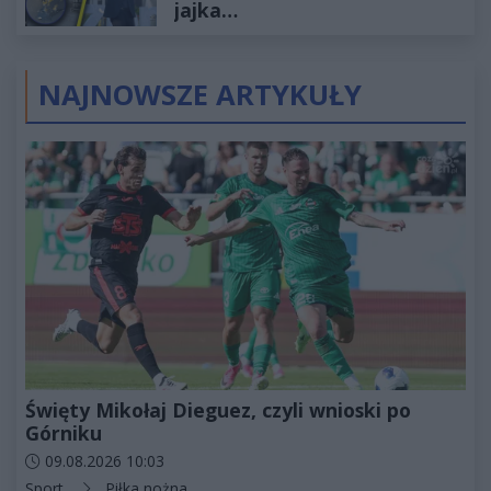
jajka…
NAJNOWSZE ARTYKUŁY
Święty Mikołaj Dieguez, czyli wnioski po
Górniku
Data dodania artykułu:
09.08.2026 10:03
Kategorie artykułu:
Sport
Piłka nożna