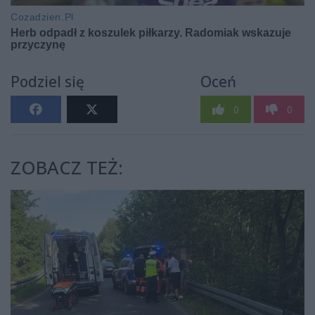
Podziel się
Oceń
0
0
ZOBACZ TEŻ: