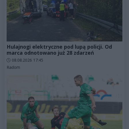
Hulajnogi elektryczne pod lupą policji. Od
marca odnotowano już 28 zdarzeń
Data dodania artykułu:
08.08.2026 17:45
Kategorie artykułu:
Radom