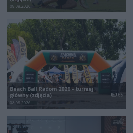
Data dodania galerii:
08.08.2026
Beach Ball Radom 2026 - turniej
Liczba zdj
główny (zdjęcia)
65
Data dodania galerii:
08.08.2026