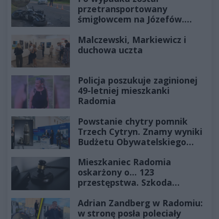
przetransportowany
śmigłowcem na Józefów.
Historia mrozi krew w żyłach
Malczewski, Markiewicz i
duchowa uczta
Policja poszukuje zaginionej
49-letniej mieszkanki
Radomia
Powstanie chytry pomnik
Trzech Cytryn. Znamy wyniki
Budżetu Obywatelskiego
2027
Mieszkaniec Radomia
oskarżony o... 123
przestępstwa. Szkoda
wyceniona na ponad milion
Adrian Zandberg w Radomiu:
złotych
w stronę posła poleciały