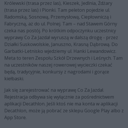
Królewski (trasa przez las), Kieszek, Jedlnia, Żdżary
(trasa przez las) i Pionki. Tam peleton pojedzie ul.
Radomską, Sosnową, Przemysłową, Ciepłowniczą i
Fabryczną, aż do ul. Polnej. Tam – nad Stawem Górny
czeka nas postój. Po krótkim odpoczynku uczestnicy
wyprawy Co Za Jazda! wyruszą w dalszą drogę - przez
Działki Suskowolskie, Januszno, Krasną Dąbrową. Do
Garbatki-Letnisko wjedziemy ul. Hanki Lewandowicz.
Meta to teren Zespołu Szkół Drzewnych i Leśnych. Tam
na uczestników naszej rowerowej wycieczki czekać
będą, tradycyjnie, konkursy z nagrodami i gorące
kiełbaski.
Jak się zarejestrować na wyprawę Co Za Jazda!.
Rejestracja odbywa się wyłącznie za pośrednictwem
aplikacji Decathlon. Jeśli ktoś nie ma konta w aplikacji
Decathlon, może ją pobrać ze sklepu Google Play albo z
App Store.