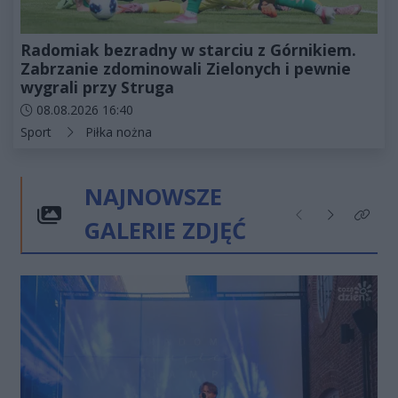
Radomiak bezradny w starciu z Górnikiem.
Zabrzanie zdominowali Zielonych i pewnie
wygrali przy Struga
Data dodania artykułu:
08.08.2026 16:40
Kategorie artykułu:
Sport
Piłka nożna
NAJNOWSZE
GALERIE ZDJĘĆ
Poprzednie
Następne
Kliknij