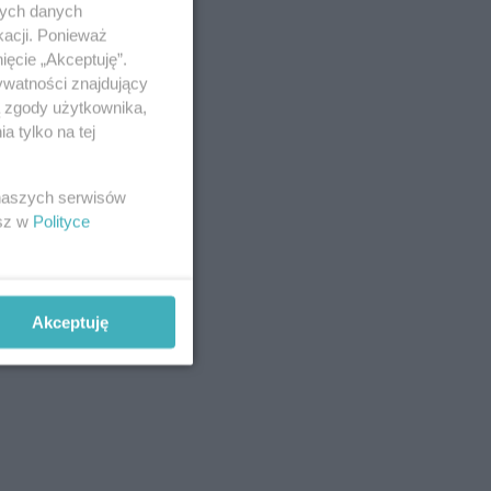
nych danych
kacji. Ponieważ
ięcie „Akceptuję”.
ywatności znajdujący
ą zgody użytkownika,
 tylko na tej
 naszych serwisów
esz w
Polityce
Akceptuję