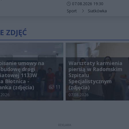
Data dodania artykułu:
07.08.2026 19:30
Kategorie artykułu:
Sport
Siatkówka
E ZDJĘĆ
pisanie umowy na
Warsztaty karmienia
ebudowę drogi
piersią w Radomskim
iatowej 1133W
Szpitalu
a Błotnica -
Specjalistycznym
galerii:
Liczba zdjęć w galerii:
anka (zdjęcia)
11
(zdjęcia)
odania galerii:
Data dodania galerii:
.2026
07.08.2026
REKLAMA