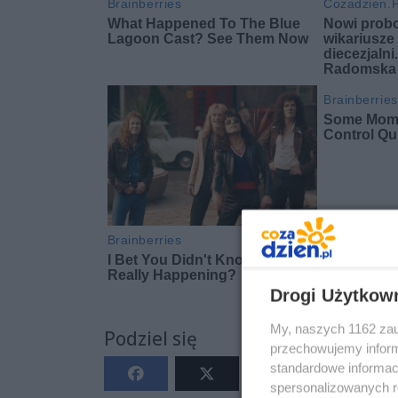
Drogi Użytkow
My, naszych 1162 zau
Podziel się
przechowujemy informa
standardowe informac
spersonalizowanych re