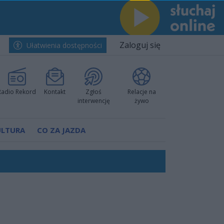
Zaloguj się
Ułatwienia dostępności
Radio Rekord
Kontakt
Zgłoś
Relacje na
interwencję
żywo
ULTURA
CO ZA JAZDA
nkurencyjne w Ustce!
ano umowę
Polski
 decyzję prokuratury
ów pokazali klasę
worzyć nową sportową tradycję"
ruchu