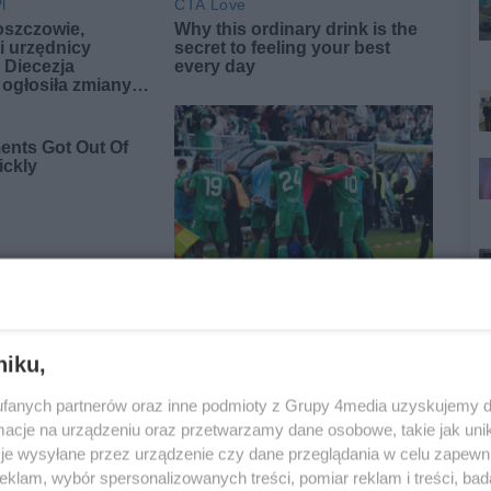
niku,
fanych partnerów oraz inne podmioty z Grupy 4media uzyskujemy d
Oceń
cje na urządzeniu oraz przetwarzamy dane osobowe, takie jak unika
je wysyłane przez urządzenie czy dane przeglądania w celu zapewn
0
0
klam, wybór spersonalizowanych treści, pomiar reklam i treści, bad