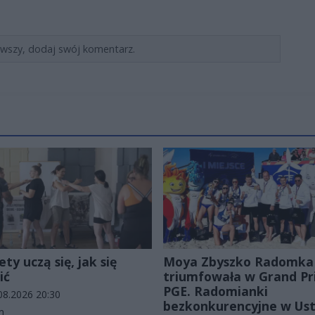
rwszy, dodaj swój komentarz.
ty uczą się, jak się
Moya Zbyszko Radomka
ić
triumfowała w Grand Pr
PGE. Radomianki
odania artykułu:
08.2026 20:30
bezkonkurencyjne w Ust
rie artykułu:
m