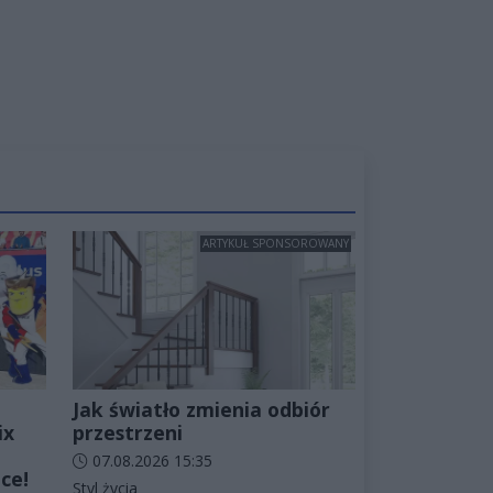
ARTYKUŁ SPONSOROWANY
Jak światło zmienia odbiór
ix
przestrzeni
Data dodania artykułu:
07.08.2026 15:35
ce!
Kategorie artykułu:
Styl życia