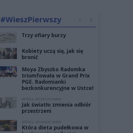
#WieszPierwszy
Poprzednie
Następne
Trzy ofiary burzy
Kobiety uczą się, jak się
bronić
Moya Zbyszko Radomka
triumfowała w Grand Prix
PGE. Radomianki
bezkonkurencyjne w Ustce!
ARTYKUŁ SPONSOROWANY
Jak światło zmienia odbiór
przestrzeni
ARTYKUŁ SPONSOROWANY
Która dieta pudełkowa w