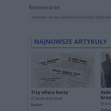
Komentarze
Aktualnie nie ma żadnych komentarzy. Bądź pie
NAJNOWSZE ARTYKUŁY
Trzy ofiary burzy
Kobie
bron
Data dodania artykułu:
08.08.2026 09:00
Data d
07.
Kategorie artykułu:
Radom
Katego
Rado