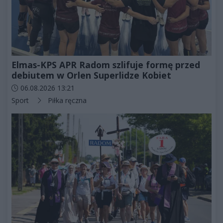
Elmas-KPS APR Radom szlifuje formę przed
debiutem w Orlen Superlidze Kobiet
Data dodania artykułu:
06.08.2026 13:21
Kategorie artykułu:
Sport
Piłka ręczna