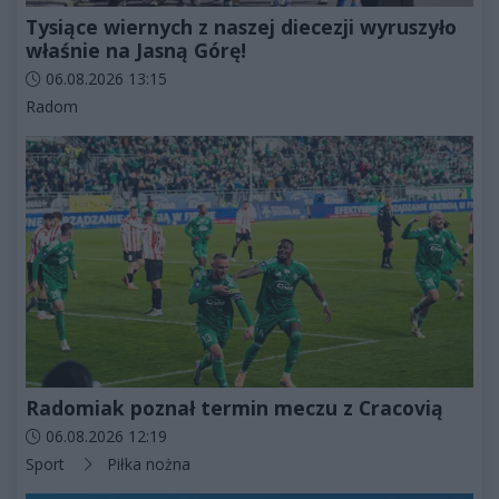
Tysiące wiernych z naszej diecezji wyruszyło
właśnie na Jasną Górę!
Data dodania artykułu:
06.08.2026 13:15
Kategorie artykułu:
Radom
Radomiak poznał termin meczu z Cracovią
Data dodania artykułu:
06.08.2026 12:19
Kategorie artykułu:
Sport
Piłka nożna