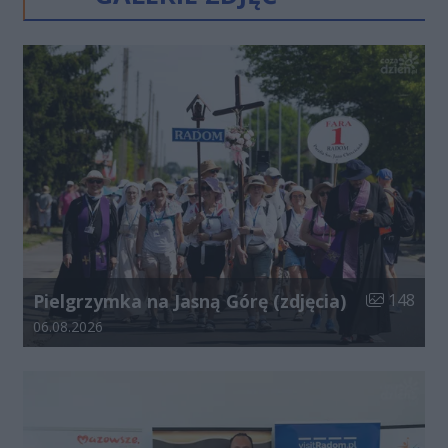
Liczba zdjęć
Pielgrzymka na Jasną Górę (zdjęcia)
148
Data dodania galerii:
06.08.2026