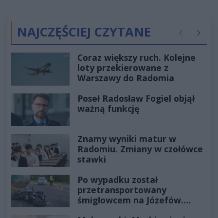
NAJCZĘŚCIEJ CZYTANE
Poprzednie
Następ
Coraz większy ruch. Kolejne
loty przekierowane z
Warszawy do Radomia
Poseł Radosław Fogiel objął
ważną funkcję
Znamy wyniki matur w
Radomiu. Zmiany w czołówce
stawki
Po wypadku został
przetransportowany
śmigłowcem na Józefów.
Historia mrozi krew w żyłach