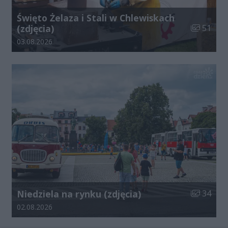
Święto Żelaza i Stali w Chlewiskach
Liczba zdj
(zdjęcia)
51
Data dodania galerii:
03.08.2026
Liczba zdj
Niedziela na rynku (zdjęcia)
34
Data dodania galerii:
02.08.2026