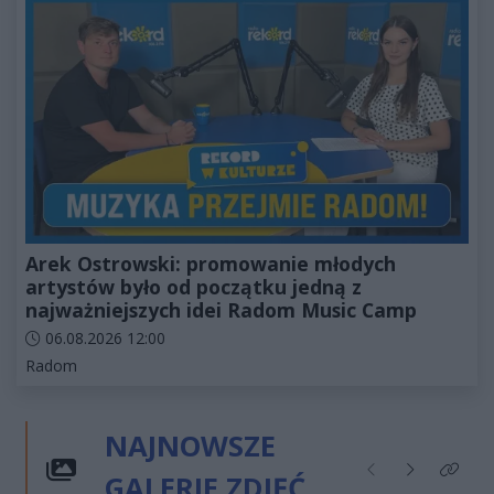
Arek Ostrowski: promowanie młodych
artystów było od początku jedną z
najważniejszych idei Radom Music Camp
Data dodania artykułu:
06.08.2026 12:00
Kategorie artykułu:
Radom
NAJNOWSZE
GALERIE ZDJĘĆ
Poprzednie
Następne
Kliknij