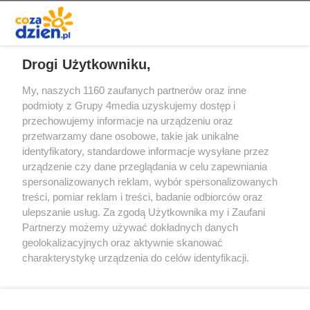
REKLAMA
Drogi Użytkowniku,
My, naszych 1160 zaufanych partnerów oraz inne
podmioty z Grupy 4media uzyskujemy dostęp i
przechowujemy informacje na urządzeniu oraz
przetwarzamy dane osobowe, takie jak unikalne
identyfikatory, standardowe informacje wysyłane przez
urządzenie czy dane przeglądania w celu zapewniania
spersonalizowanych reklam, wybór spersonalizowanych
Redakcja
Reklama
Prywatność
Praca Łódź
treści, pomiar reklam i treści, badanie odbiorców oraz
the:protocol
ulepszanie usług. Za zgodą Użytkownika my i Zaufani
Partnerzy możemy używać dokładnych danych
geolokalizacyjnych oraz aktywnie skanować
charakterystykę urządzenia do celów identyfikacji.
Ponieważ cenimy Twoją prywatność, prosimy o zgodę na
Szukaj
korzystanie z tych technologii poprzez kliknięcie
„Akceptuję”. Zgoda jest dobrowolna i zawsze możesz ją