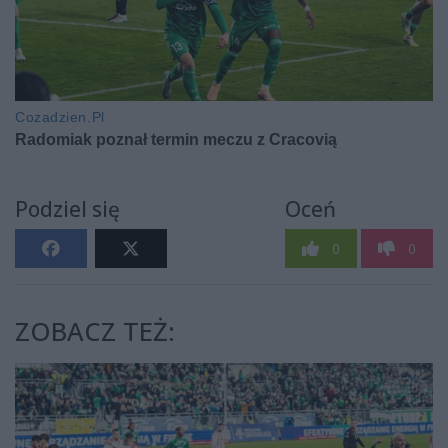
Podziel się
Oceń
0
0
ZOBACZ TEŻ: