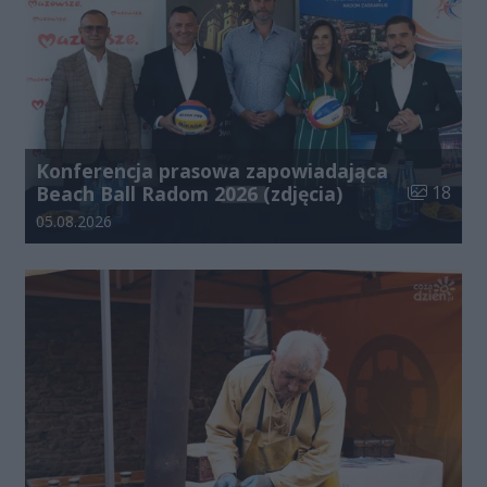
Konferencja prasowa zapowiadająca
Liczba zdj
Beach Ball Radom 2026 (zdjęcia)
18
Data dodania galerii:
05.08.2026