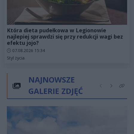
Która dieta pudełkowa w Legionowie
najlepiej sprawdzi się przy redukcji wagi bez
efektu jojo?
Data dodania artykułu:
07.08.2026 15:34
Kategorie artykułu:
Styl życia
NAJNOWSZE
GALERIE ZDJĘĆ
Poprzednie
Następne
Kliknij