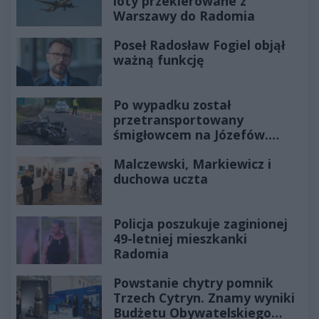
loty przekierowane z
Warszawy do Radomia
Poseł Radosław Fogiel objął
ważną funkcję
Po wypadku został
przetransportowany
śmigłowcem na Józefów.
Historia mrozi krew w żyłach
Malczewski, Markiewicz i
duchowa uczta
Policja poszukuje zaginionej
49-letniej mieszkanki
Radomia
Powstanie chytry pomnik
Trzech Cytryn. Znamy wyniki
Budżetu Obywatelskiego