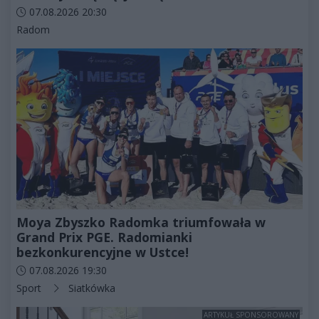
Data dodania artykułu:
07.08.2026 20:30
Kategorie artykułu:
Radom
Moya Zbyszko Radomka triumfowała w
Grand Prix PGE. Radomianki
bezkonkurencyjne w Ustce!
Data dodania artykułu:
07.08.2026 19:30
Kategorie artykułu:
Sport
Siatkówka
ARTYKUŁ SPONSOROWANY