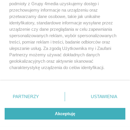
podmioty z Grupy 4media uzyskujemy dostęp i
przechowujemy informacje na urządzeniu oraz
przetwarzamy dane osobowe, takie jak unikalne
identyfikatory, standardowe informacje wysyłane przez
urządzenie czy dane przeglądania w celu zapewniania
spersonalizowanych reklam, wybór spersonalizowanych
Redakcja
Reklama
Prywatność
Praca Łódź
treści, pomiar reklam i treści, badanie odbiorców oraz
the:protocol
ulepszanie usług. Za zgodą Użytkownika my i Zaufani
Partnerzy możemy używać dokładnych danych
geolokalizacyjnych oraz aktywnie skanować
charakterystykę urządzenia do celów identyfikacji.
Ponieważ cenimy Twoją prywatność, prosimy o zgodę na
Szukaj
korzystanie z tych technologii poprzez kliknięcie
„Akceptuję”. Zgoda jest dobrowolna i zawsze możesz ją
zmienić/wycofać klikając przycisk ustawień prywatności
Facebook.com
Youtube.com
PARTNERZY
USTAWIENIA
znajdujący się w lewym dolnym rogu strony
. Niektóre
rodzaje przetwarzania danych nie wymagają zgody
użytkownika, ale masz prawo sprzeciwić się takiemu
Akceptuję
przetwarzaniu. Preferencje będą miały zastosowania tylko
na tej witrynie.
CMS portalu
przygotowany przez