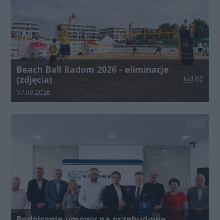
Beach Ball Radom 2026 - eliminacje
Liczba zdj
(zdjęcia)
60
Data dodania galerii:
07.08.2026
Podpisanie umowy na przebudowę