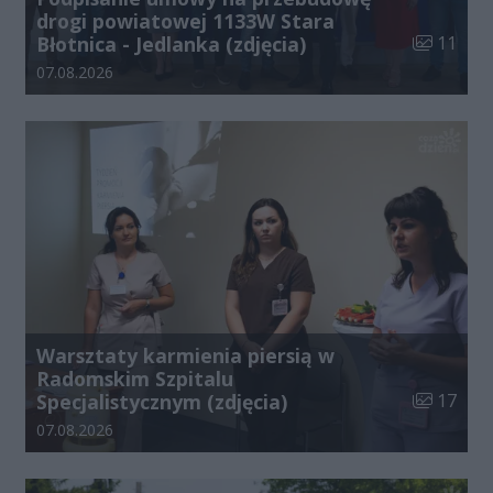
drogi powiatowej 1133W Stara
Liczba zdj
Błotnica - Jedlanka (zdjęcia)
11
Data dodania galerii:
07.08.2026
Warsztaty karmienia piersią w
Radomskim Szpitalu
Liczba zdj
Specjalistycznym (zdjęcia)
17
Data dodania galerii:
07.08.2026