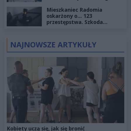
2027
Mieszkaniec Radomia
oskarżony o... 123
przestępstwa. Szkoda
wyceniona na ponad milion
złotych
NAJNOWSZE ARTYKUŁY
Kobiety uczą się, jak się bronić