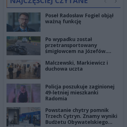
NAJCZĘŚCIEJ CZYTANE
Poprzednie
Następ
Poseł Radosław Fogiel objął
ważną funkcję
Po wypadku został
przetransportowany
śmigłowcem na Józefów.
Historia mrozi krew w żyłach
Malczewski, Markiewicz i
duchowa uczta
Policja poszukuje zaginionej
49-letniej mieszkanki
Radomia
Powstanie chytry pomnik
Trzech Cytryn. Znamy wyniki
Budżetu Obywatelskiego