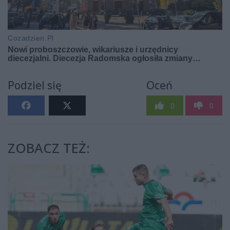
Podziel się
Oceń
0
0
ZOBACZ TEŻ: