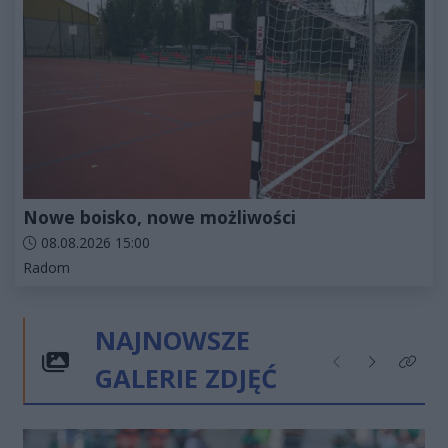
Nowe boisko, nowe możliwości
Data dodania artykułu:
08.08.2026 15:00
Kategorie artykułu:
Radom
NAJNOWSZE
GALERIE ZDJĘĆ
Poprzednie
Następne
Kliknij