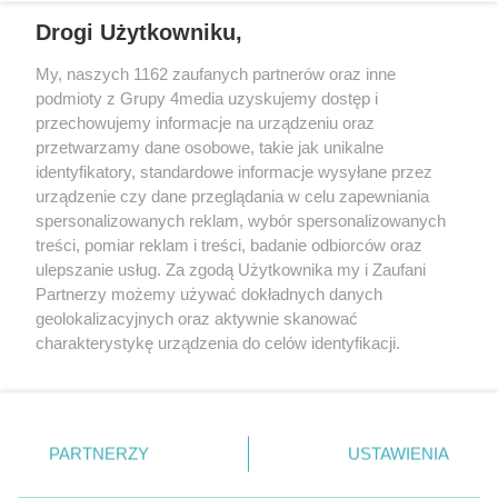
Drogi Użytkowniku,
My, naszych 1162 zaufanych partnerów oraz inne
podmioty z Grupy 4media uzyskujemy dostęp i
przechowujemy informacje na urządzeniu oraz
przetwarzamy dane osobowe, takie jak unikalne
identyfikatory, standardowe informacje wysyłane przez
urządzenie czy dane przeglądania w celu zapewniania
spersonalizowanych reklam, wybór spersonalizowanych
Redakcja
Reklama
Prywatność
Praca Łódź
treści, pomiar reklam i treści, badanie odbiorców oraz
the:protocol
ulepszanie usług. Za zgodą Użytkownika my i Zaufani
Partnerzy możemy używać dokładnych danych
geolokalizacyjnych oraz aktywnie skanować
charakterystykę urządzenia do celów identyfikacji.
Ponieważ cenimy Twoją prywatność, prosimy o zgodę na
Szukaj
korzystanie z tych technologii poprzez kliknięcie
„Akceptuję”. Zgoda jest dobrowolna i zawsze możesz ją
zmienić/wycofać klikając przycisk ustawień prywatności
Facebook.com
Youtube.com
PARTNERZY
USTAWIENIA
znajdujący się w lewym dolnym rogu strony
. Niektóre
rodzaje przetwarzania danych nie wymagają zgody