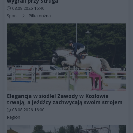
wygrali przy Struga
Data dodania artykułu:
08.08.2026 16:40
Kategorie artykułu:
Sport
Piłka nożna
Elegancja w siodle! Zawody w Kozłowie
trwają, a jeźdźcy zachwycają swoim strojem
Data dodania artykułu:
08.08.2026 16:00
Kategorie artykułu:
Region