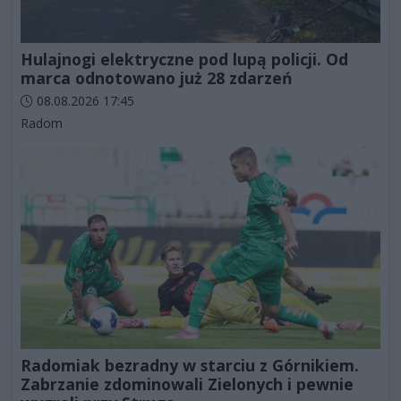
Hulajnogi elektryczne pod lupą policji. Od
marca odnotowano już 28 zdarzeń
Data dodania artykułu:
08.08.2026 17:45
Kategorie artykułu:
Radom
Radomiak bezradny w starciu z Górnikiem.
Zabrzanie zdominowali Zielonych i pewnie