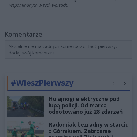
wspominanych w tych wpisach.
Komentarze
Aktualnie nie ma żadnych komentarzy. Bądź pierwszy,
dodaj swój komentarz.
#WieszPierwszy
Poprzednie
Następ
Hulajnogi elektryczne pod
lupą policji. Od marca
odnotowano już 28 zdarzeń
Radomiak bezradny w starciu
z Górnikiem. Zabrzanie