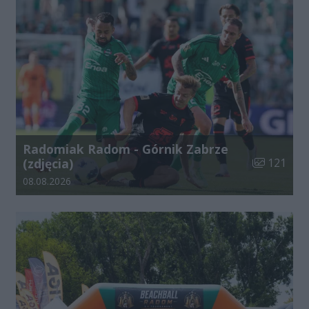
Radomiak Radom - Górnik Zabrze
Liczba zdjęć
(zdjęcia)
121
Data dodania galerii:
08.08.2026