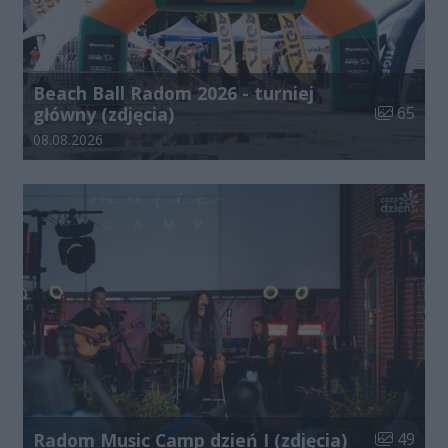
Beach Ball Radom 2026 - turniej
Liczba zdj
główny (zdjęcia)
65
Data dodania galerii:
08.08.2026
Liczba zdj
Radom Music Camp dzień I (zdjęcia)
49