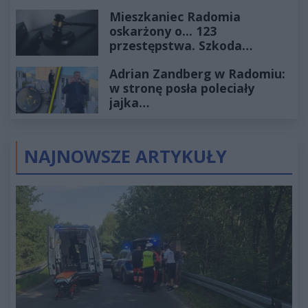
2027
Mieszkaniec Radomia
oskarżony o... 123
przestępstwa. Szkoda
wyceniona na ponad milion
Adrian Zandberg w Radomiu:
złotych
w stronę posła poleciały
jajka…
NAJNOWSZE ARTYKUŁY