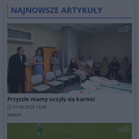
NAJNOWSZE ARTYKUŁY
Przyszłe mamy uczyły się karmić
Data dodania artykułu:
07.08.2026 13:45
Kategorie artykułu:
Radom