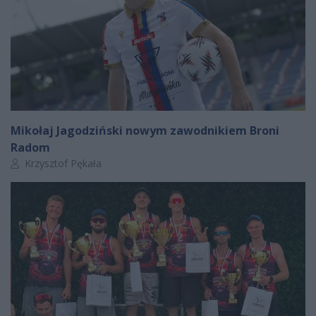
Mikołaj Jagodziński nowym zawodnikiem Broni
Radom
Autor artykułu:
Krzysztof Pękała