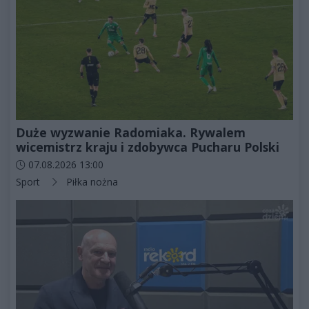
Duże wyzwanie Radomiaka. Rywalem
wicemistrz kraju i zdobywca Pucharu Polski
Data dodania artykułu:
07.08.2026 13:00
Kategorie artykułu:
Sport
Piłka nożna