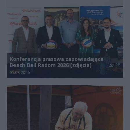
Konferencja prasowa zapowiadająca
Liczba zdj
Beach Ball Radom 2026 (zdjęcia)
18
Data dodania galerii:
05.08.2026