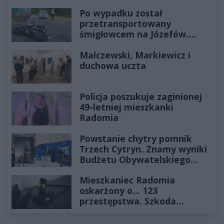
Po wypadku został
przetransportowany
śmigłowcem na Józefów.
Historia mrozi krew w żyłach
Malczewski, Markiewicz i
duchowa uczta
Policja poszukuje zaginionej
49-letniej mieszkanki
Radomia
Powstanie chytry pomnik
Trzech Cytryn. Znamy wyniki
Budżetu Obywatelskiego
2027
Mieszkaniec Radomia
oskarżony o... 123
przestępstwa. Szkoda
wyceniona na ponad milion
złotych