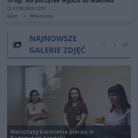
III ligi. Na początek wyjazd do Makowa
Data dodania artykułu:
07.08.2026 12:07
Kategorie artykułu:
Sport
Piłka nożna
NAJNOWSZE
GALERIE ZDJĘĆ
Poprzednie
Następne
Kliknij
Warsztaty karmienia piersią w
Radomskim Szpitalu