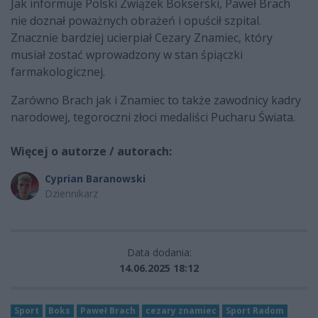
Jak informuje Polski Związek Bokserski, Paweł Brach
nie doznał poważnych obrażeń i opuścił szpital.
Znacznie bardziej ucierpiał Cezary Znamiec, który
musiał zostać wprowadzony w stan śpiączki
farmakologicznej.
Zarówno Brach jak i Znamiec to także zawodnicy kadry
narodowej, tegoroczni złoci medaliści Pucharu Świata.
Więcej o autorze / autorach:
Cyprian Baranowski
Dziennikarz
Data dodania:
14.06.2025 18:12
Sport
Boks
Paweł Brach
cezary znamiec
Sport Radom