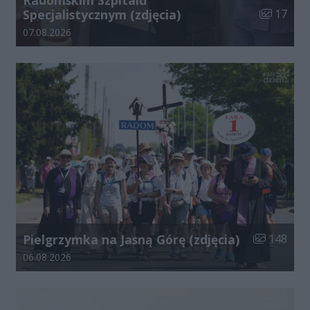
Liczba zdj
Specjalistycznym (zdjęcia)
17
Data dodania galerii:
07.08.2026
Liczba zdjęć
Pielgrzymka na Jasną Górę (zdjęcia)
148
Data dodania galerii:
06.08.2026