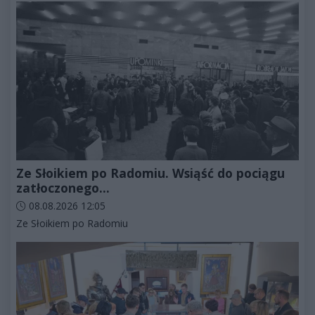
Ze Słoikiem po Radomiu. Wsiąść do pociągu
zatłoczonego...
Data dodania artykułu:
08.08.2026 12:05
Kategorie artykułu:
Ze Słoikiem po Radomiu