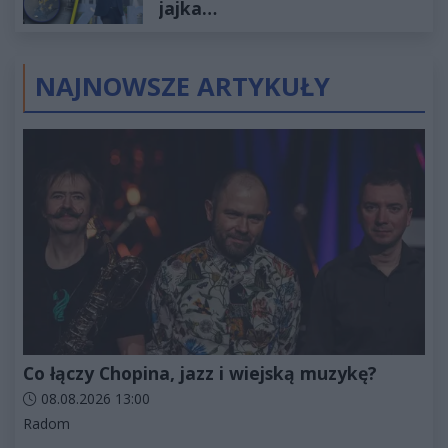
jajka…
NAJNOWSZE ARTYKUŁY
Co łączy Chopina, jazz i wiejską muzykę?
Data dodania artykułu:
08.08.2026 13:00
Kategorie artykułu:
Radom