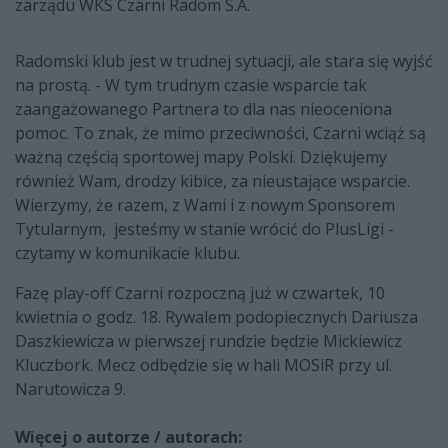
zarządu WKS Czarni Radom S.A.
Radomski klub jest w trudnej sytuacji, ale stara się wyjść
na prostą. - W tym trudnym czasie wsparcie tak
zaangażowanego Partnera to dla nas nieoceniona
pomoc. To znak, że mimo przeciwności, Czarni wciąż są
ważną częścią sportowej mapy Polski. Dziękujemy
również Wam, drodzy kibice, za nieustające wsparcie.
Wierzymy, że razem, z Wami i z nowym Sponsorem
Tytularnym, jesteśmy w stanie wrócić do PlusLigi -
czytamy w komunikacie klubu.
Fazę play-off Czarni rozpoczną już w czwartek, 10
kwietnia o godz. 18. Rywalem podopiecznych Dariusza
Daszkiewicza w pierwszej rundzie będzie Mickiewicz
Kluczbork. Mecz odbędzie się w hali MOSiR przy ul.
Narutowicza 9.
Więcej o autorze / autorach: