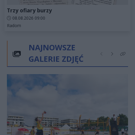
Trzy ofiary burzy
Data dodania artykułu:
08.08.2026 09:00
Kategorie artykułu:
Radom
NAJNOWSZE
GALERIE ZDJĘĆ
Poprzednie
Następne
Kliknij