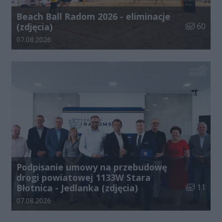
Beach Ball Radom 2026 - eliminacje
Liczba zdj
(zdjęcia)
60
Data dodania galerii:
07.08.2026
Podpisanie umowy na przebudowę
drogi powiatowej 1133W Stara
Liczba zdj
Błotnica - Jedlanka (zdjęcia)
11
Data dodania galerii:
07.08.2026