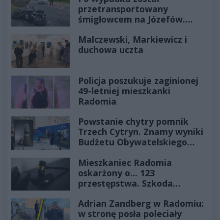
przetransportowany
śmigłowcem na Józefów.
Historia mrozi krew w żyłach
Malczewski, Markiewicz i
duchowa uczta
Policja poszukuje zaginionej
49-letniej mieszkanki
Radomia
Powstanie chytry pomnik
Trzech Cytryn. Znamy wyniki
Budżetu Obywatelskiego
2027
Mieszkaniec Radomia
oskarżony o... 123
przestępstwa. Szkoda
wyceniona na ponad milion
Adrian Zandberg w Radomiu:
złotych
w stronę posła poleciały