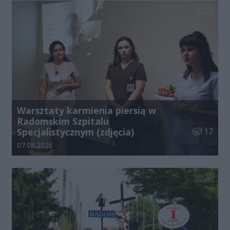
Warsztaty karmienia piersią w
Radomskim Szpitalu
Liczba zdj
Specjalistycznym (zdjęcia)
17
Data dodania galerii:
07.08.2026