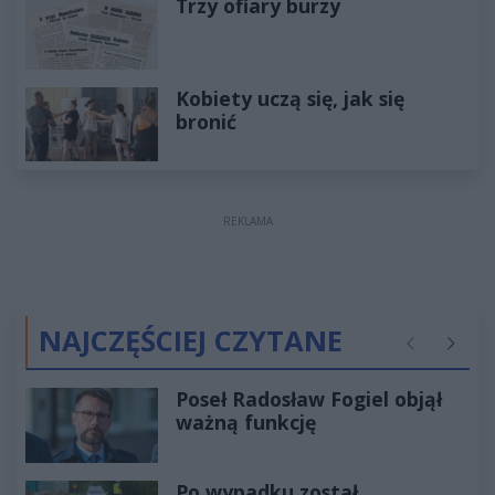
Trzy ofiary burzy
Kobiety uczą się, jak się
bronić
REKLAMA
NAJCZĘŚCIEJ CZYTANE
Poprzednie
Następ
Poseł Radosław Fogiel objął
ważną funkcję
Po wypadku został