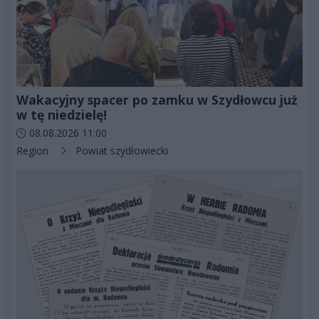
Wakacyjny spacer po zamku w Szydłowcu już
w tę niedzielę!
Data dodania artykułu:
08.08.2026 11:00
Kategorie artykułu:
Region
Powiat szydłowiecki