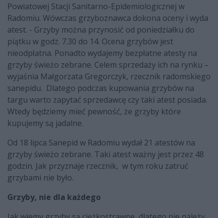
Powiatowej Stacji Sanitarno-Epidemiologicznej w
Radomiu. Wówczas grzyboznawca dokona oceny i wyda
atest. - Grzyby można przynosić od poniedziałku do
piątku w godz. 7.30 do 14. Ocena grzybów jest
nieodpłatna. Ponadto wydajemy bezpłatne atesty na
grzyby świeżo zebrane. Celem sprzedaży ich na rynku –
wyjaśnia Małgorzata Gregorczyk, rzecznik radomskiego
sanepidu. Dlatego podczas kupowania grzybów na
targu warto zapytać sprzedawcę czy taki atest posiada.
Wtedy będziemy mieć pewność, że grzyby które
kupujemy są jadalne.
Od 18 lipca Sanepid w Radomiu wydał 21 atestów na
grzyby świeżo zebrane. Taki atest ważny jest przez 48
godzin. Jak przyznaje rzecznik, w tym roku zatruć
grzybami nie było.
Grzyby, nie dla każdego
Jak wiemy grzyby są ciężkostrawne, dlatego nie należy