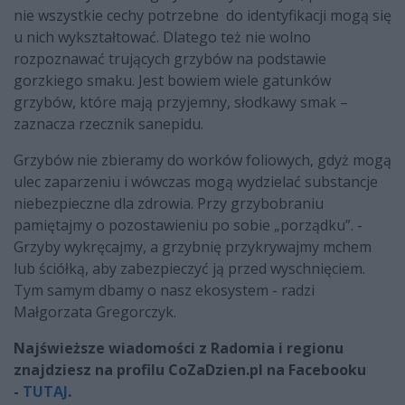
nie wszystkie cechy potrzebne do identyfikacji mogą się
u nich wykształtować. Dlatego też nie wolno
rozpoznawać trujących grzybów na podstawie
gorzkiego smaku. Jest bowiem wiele gatunków
grzybów, które mają przyjemny, słodkawy smak –
zaznacza rzecznik sanepidu.
Grzybów nie zbieramy do worków foliowych, gdyż mogą
ulec zaparzeniu i wówczas mogą wydzielać substancje
niebezpieczne dla zdrowia. Przy grzybobraniu
pamiętajmy o pozostawieniu po sobie „porządku”. -
Grzyby wykręcajmy, a grzybnię przykrywajmy mchem
lub ściółką, aby zabezpieczyć ją przed wyschnięciem.
Tym samym dbamy o nasz ekosystem - radzi
Małgorzata Gregorczyk.
Najświeższe wiadomości z Radomia i regionu
znajdziesz na profilu CoZaDzien.pl na Facebooku
-
TUTAJ
.