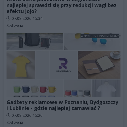
najlepiej sprawdzi się przy redukcji wagi bez
efektu jojo?
Data dodania artykułu:
07.08.2026 15:34
Kategorie artykułu:
Styl życia
ARTYKUŁ SPONSOROWANY
Gadżety reklamowe w Poznaniu, Bydgoszczy
i Lublinie - gdzie najlepiej zamawiać ?
Data dodania artykułu:
07.08.2026 15:26
Kategorie artykułu:
Styl życia