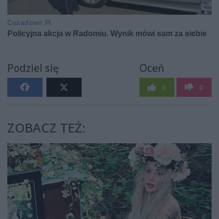
Podziel się
Oceń
0
0
ZOBACZ TEŻ: