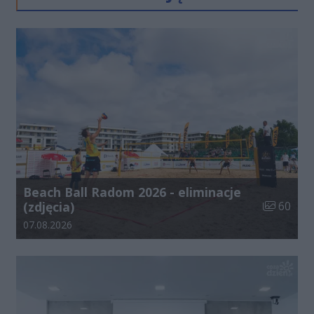
Beach Ball Radom 2026 - eliminacje
Liczba zdj
(zdjęcia)
60
Data dodania galerii:
07.08.2026