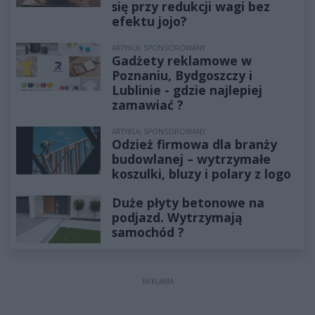
się przy redukcji wagi bez
efektu jojo?
ARTYKUŁ SPONSOROWANY
Gadżety reklamowe w
Poznaniu, Bydgoszczy i
Lublinie - gdzie najlepiej
zamawiać ?
ARTYKUŁ SPONSOROWANY
Odzież firmowa dla branży
budowlanej – wytrzymałe
koszulki, bluzy i polary z logo
Duże płyty betonowe na
podjazd. Wytrzymają
samochód ?
REKLAMA