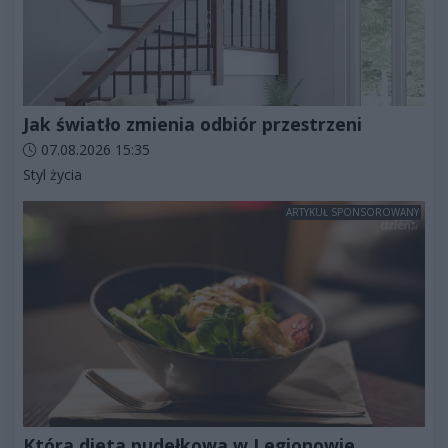
Jak światło zmienia odbiór przestrzeni
Data dodania artykułu:
07.08.2026 15:35
Kategorie artykułu:
Styl życia
ARTYKUŁ SPONSOROWANY
Która dieta pudełkowa w Legionowie