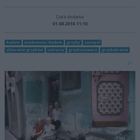
Data dodania:
01.08.2016 11:10
Radom
wiadomości Radom
grzyby
sanepid
zbieranie grzybów
zatrucia
grzyboznawca
grzybobranie