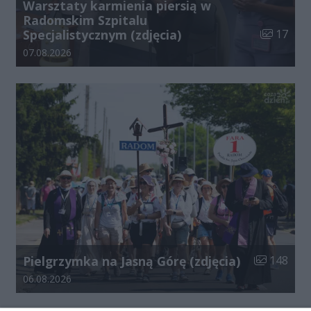
Warsztaty karmienia piersią w
Radomskim Szpitalu
Liczba zdj
Specjalistycznym (zdjęcia)
17
Data dodania galerii:
07.08.2026
Liczba zdjęć
Pielgrzymka na Jasną Górę (zdjęcia)
148
Data dodania galerii:
06.08.2026