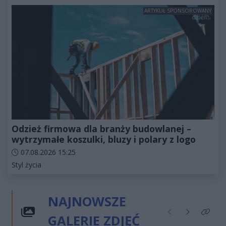
ARTYKUŁ SPONSOROWANY
Odzież firmowa dla branży budowlanej –
wytrzymałe koszulki, bluzy i polary z logo
Data dodania artykułu:
07.08.2026 15:25
Kategorie artykułu:
Styl życia
NAJNOWSZE
GALERIE ZDJĘĆ
Poprzednie
Następne
Kliknij