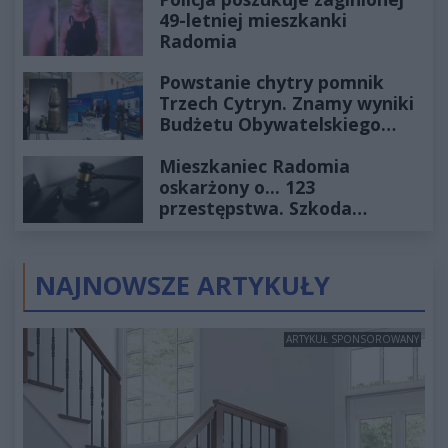
49-letniej mieszkanki
Radomia
Powstanie chytry pomnik
Trzech Cytryn. Znamy wyniki
Budżetu Obywatelskiego
2027
Mieszkaniec Radomia
oskarżony o... 123
przestępstwa. Szkoda
wyceniona na ponad milion
złotych
NAJNOWSZE ARTYKUŁY
ARTYKUŁ SPONSOROWANY