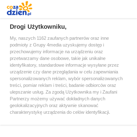
REKLAMA
Drogi Użytkowniku,
My, naszych 1162 zaufanych partnerów oraz inne
podmioty z Grupy 4media uzyskujemy dostęp i
przechowujemy informacje na urządzeniu oraz
przetwarzamy dane osobowe, takie jak unikalne
identyfikatory, standardowe informacje wysyłane przez
urządzenie czy dane przeglądania w celu zapewniania
spersonalizowanych reklam, wybór spersonalizowanych
Redakcja
Reklama
Prywatność
Praca Łódź
treści, pomiar reklam i treści, badanie odbiorców oraz
the:protocol
ulepszanie usług. Za zgodą Użytkownika my i Zaufani
Partnerzy możemy używać dokładnych danych
geolokalizacyjnych oraz aktywnie skanować
charakterystykę urządzenia do celów identyfikacji.
Ponieważ cenimy Twoją prywatność, prosimy o zgodę na
Szukaj
korzystanie z tych technologii poprzez kliknięcie
„Akceptuję”. Zgoda jest dobrowolna i zawsze możesz ją