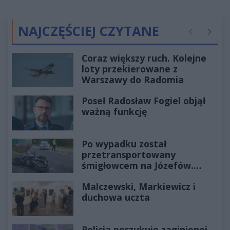
NAJCZĘŚCIEJ CZYTANE
Poprzednie
Następ
Coraz większy ruch. Kolejne
loty przekierowane z
Warszawy do Radomia
Poseł Radosław Fogiel objął
ważną funkcję
Po wypadku został
przetransportowany
śmigłowcem na Józefów.
Historia mrozi krew w żyłach
Malczewski, Markiewicz i
duchowa uczta
Policja poszukuje zaginionej