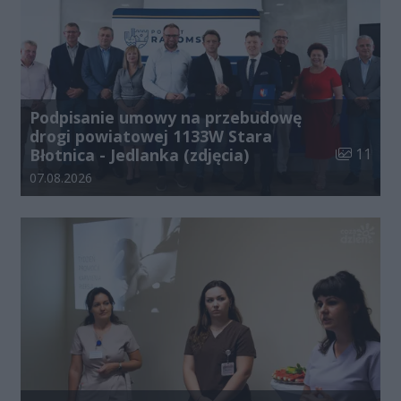
Podpisanie umowy na przebudowę
drogi powiatowej 1133W Stara
Liczba zdj
Błotnica - Jedlanka (zdjęcia)
11
Data dodania galerii:
07.08.2026