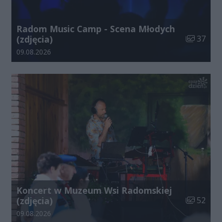
Radom Music Camp - Scena Młodych
Liczba zdj
(zdjęcia)
37
Data dodania galerii:
09.08.2026
Koncert w Muzeum Wsi Radomskiej
Liczba zdj
(zdjęcia)
52
Data dodania galerii:
09.08.2026