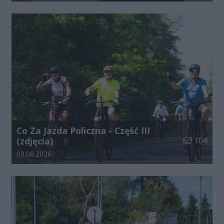
Co Za Jazda Policzna - Część III
Liczba zdjęć
(zdjęcia)
104
Data dodania galerii:
09.08.2026