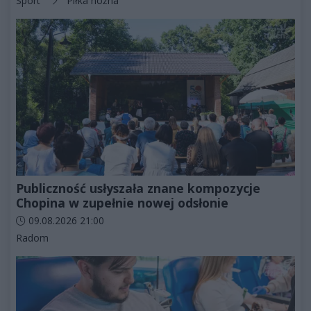
Sport
Piłka nożna
Publiczność usłyszała znane kompozycje
Chopina w zupełnie nowej odsłonie
Data dodania artykułu:
09.08.2026 21:00
Kategorie artykułu:
Radom