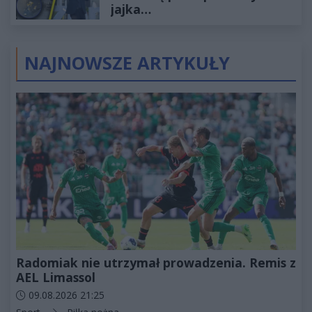
jajka…
NAJNOWSZE ARTYKUŁY
Radomiak nie utrzymał prowadzenia. Remis z
AEL Limassol
Data dodania artykułu:
09.08.2026 21:25
Kategorie artykułu: