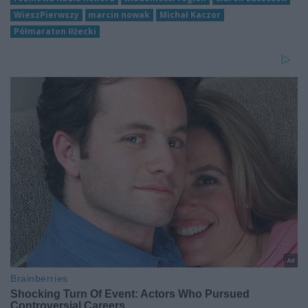
WieszPierwszy
marcin nowak
Michał Kaczor
Półmaraton Iłżecki