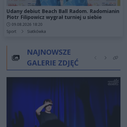
Udany debiut Beach Ball Radom. Radomianin
Piotr Filipowicz wygrał turniej u siebie
Data dodania artykułu:
09.08.2026 18:20
Kategorie artykułu:
Sport
Siatkówka
NAJNOWSZE
GALERIE ZDJĘĆ
Poprzednie
Następne
Kliknij