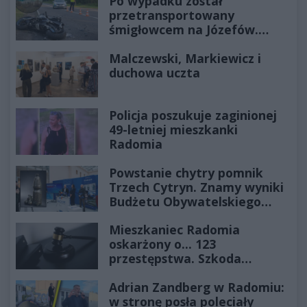
Po wypadku został
przetransportowany
śmigłowcem na Józefów.
Historia mrozi krew w żyłach
Malczewski, Markiewicz i
duchowa uczta
Policja poszukuje zaginionej
49-letniej mieszkanki
Radomia
Powstanie chytry pomnik
Trzech Cytryn. Znamy wyniki
Budżetu Obywatelskiego
2027
Mieszkaniec Radomia
oskarżony o... 123
przestępstwa. Szkoda
wyceniona na ponad milion
Adrian Zandberg w Radomiu:
złotych
w stronę posła poleciały