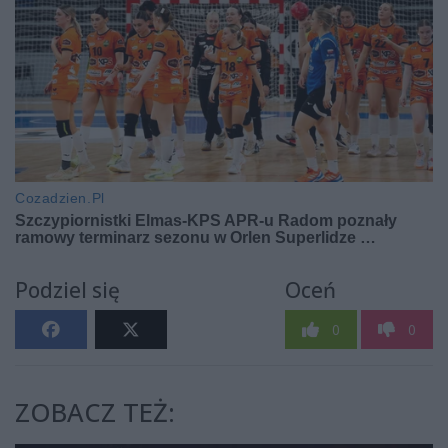
Podziel się
Oceń
0
0
ZOBACZ TEŻ: