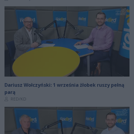
Dariusz Wołczyński: 1 września żłobek ruszy pełną
parą
Autor artykułu:
RED/KD