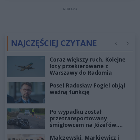
REKLAMA
NAJCZĘŚCIEJ CZYTANE
Poprzednie
Następ
Coraz większy ruch. Kolejne
loty przekierowane z
Warszawy do Radomia
Poseł Radosław Fogiel objął
ważną funkcję
Po wypadku został
przetransportowany
śmigłowcem na Józefów.
Historia mrozi krew w żyłach
Malczewski, Markiewicz i