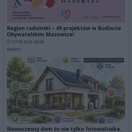
Region radomski – 49 projektów w Budżecie
Obywatelskim Mazowsza!
Data dodania artykułu:
07.08.2026 08:00
Kategorie artykułu:
Radom
ARTYKUŁ SPONSOROWANY
Nowoczesny dom to nie tylko fotowoltaika.