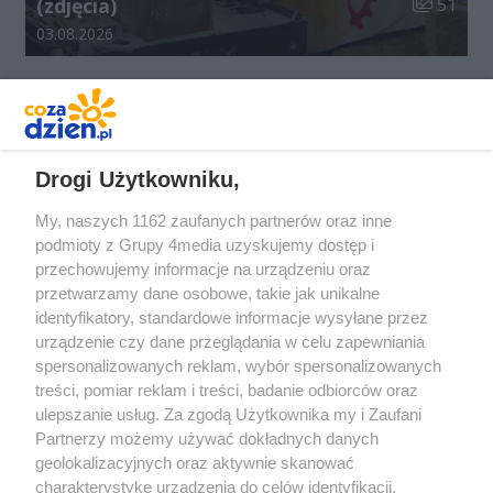
Liczba zdj
(zdjęcia)
51
Data dodania galerii:
03.08.2026
REKLAMA
Drogi Użytkowniku,
My, naszych 1162 zaufanych partnerów oraz inne
podmioty z Grupy 4media uzyskujemy dostęp i
przechowujemy informacje na urządzeniu oraz
przetwarzamy dane osobowe, takie jak unikalne
identyfikatory, standardowe informacje wysyłane przez
urządzenie czy dane przeglądania w celu zapewniania
spersonalizowanych reklam, wybór spersonalizowanych
Redakcja
Reklama
Prywatność
Praca Łódź
treści, pomiar reklam i treści, badanie odbiorców oraz
the:protocol
ulepszanie usług. Za zgodą Użytkownika my i Zaufani
Partnerzy możemy używać dokładnych danych
geolokalizacyjnych oraz aktywnie skanować
charakterystykę urządzenia do celów identyfikacji.