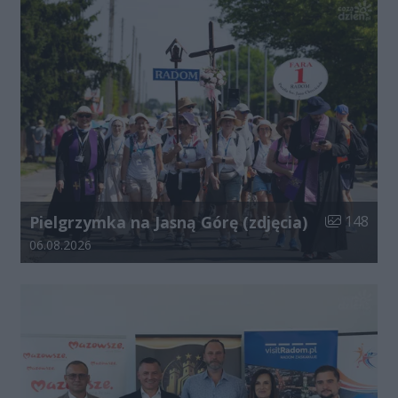
Liczba zdjęć
Pielgrzymka na Jasną Górę (zdjęcia)
148
Data dodania galerii:
06.08.2026