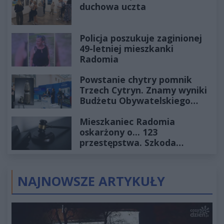
duchowa uczta
Policja poszukuje zaginionej
49-letniej mieszkanki
Radomia
Powstanie chytry pomnik
Trzech Cytryn. Znamy wyniki
Budżetu Obywatelskiego
2027
Mieszkaniec Radomia
oskarżony o... 123
przestępstwa. Szkoda
wyceniona na ponad milion
złotych
NAJNOWSZE ARTYKUŁY