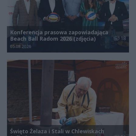
Konferencja prasowa zapowiadająca
Liczba zdj
Beach Ball Radom 2026 (zdjęcia)
18
Data dodania galerii:
05.08.2026
Święto Żelaza i Stali w Chlewiskach