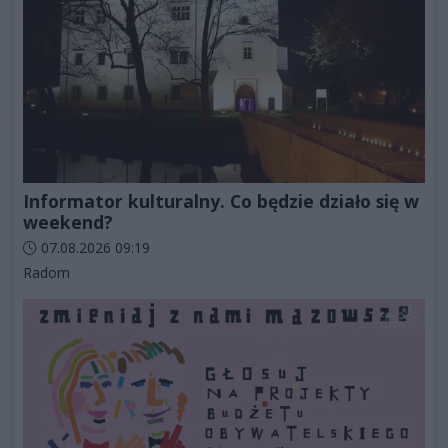
Informator kulturalny. Co będzie działo się w
weekend?
Data dodania artykułu:
07.08.2026 09:19
Kategorie artykułu:
Radom