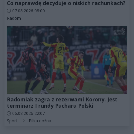
Co naprawdę decyduje o niskich rachunkach?
Data dodania artykułu:
07.08.2026 08:00
Kategorie artykułu:
Radom
Radomiak zagra z rezerwami Korony. Jest
terminarz I rundy Pucharu Polski
Data dodania artykułu:
06.08.2026 22:07
Kategorie artykułu:
Sport
Piłka nożna