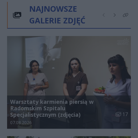
NAJNOWSZE
GALERIE ZDJĘĆ
Poprzednie
Następne
Kliknij
Warsztaty karmienia piersią w
Radomskim Szpitalu
Liczba zdj
Specjalistycznym (zdjęcia)
17
Data dodania galerii:
07.08.2026