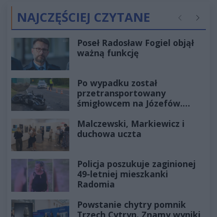
NAJCZĘŚCIEJ CZYTANE
Poprzednie
Następ
Poseł Radosław Fogiel objął
ważną funkcję
Po wypadku został
przetransportowany
śmigłowcem na Józefów.
Historia mrozi krew w żyłach
Malczewski, Markiewicz i
duchowa uczta
Policja poszukuje zaginionej
49-letniej mieszkanki
Radomia
Powstanie chytry pomnik
Trzech Cytryn. Znamy wyniki