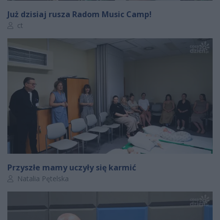
Już dzisiaj rusza Radom Music Camp!
Autor artykułu:
ct
Przyszłe mamy uczyły się karmić
Autor artykułu:
Natalia Pętelska