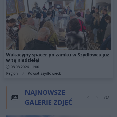
Wakacyjny spacer po zamku w Szydłowcu już
w tę niedzielę!
Data dodania artykułu:
08.08.2026 11:00
Kategorie artykułu:
Region
Powiat szydłowiecki
NAJNOWSZE
GALERIE ZDJĘĆ
Poprzednie
Następne
Kliknij