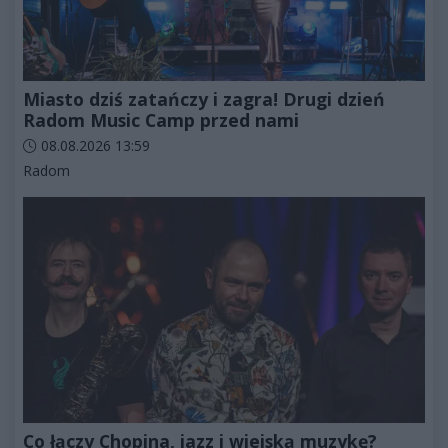
Miasto dziś zatańczy i zagra! Drugi dzień
Radom Music Camp przed nami
Data dodania artykułu:
08.08.2026 13:59
Kategorie artykułu:
Radom
Co łączy Chopina, jazz i wiejską muzykę?