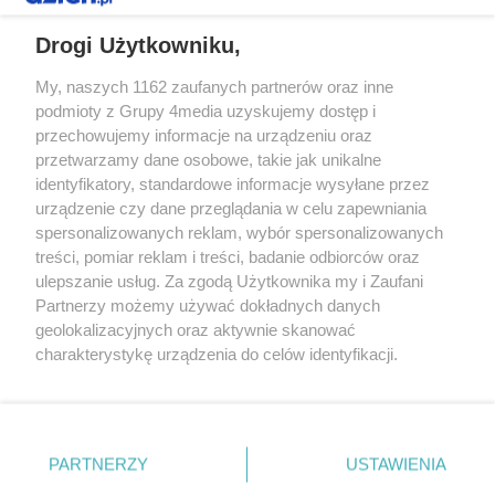
REKLAMA
Drogi Użytkowniku,
My, naszych 1162 zaufanych partnerów oraz inne
podmioty z Grupy 4media uzyskujemy dostęp i
przechowujemy informacje na urządzeniu oraz
przetwarzamy dane osobowe, takie jak unikalne
identyfikatory, standardowe informacje wysyłane przez
urządzenie czy dane przeglądania w celu zapewniania
spersonalizowanych reklam, wybór spersonalizowanych
Redakcja
Reklama
Prywatność
Praca Łódź
treści, pomiar reklam i treści, badanie odbiorców oraz
the:protocol
ulepszanie usług. Za zgodą Użytkownika my i Zaufani
Partnerzy możemy używać dokładnych danych
geolokalizacyjnych oraz aktywnie skanować
charakterystykę urządzenia do celów identyfikacji.
Ponieważ cenimy Twoją prywatność, prosimy o zgodę na
Szukaj
korzystanie z tych technologii poprzez kliknięcie
„Akceptuję”. Zgoda jest dobrowolna i zawsze możesz ją
zmienić/wycofać klikając przycisk ustawień prywatności
Facebook.com
Youtube.com
PARTNERZY
USTAWIENIA
znajdujący się w lewym dolnym rogu strony
. Niektóre