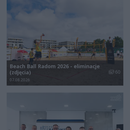
Beach Ball Radom 2026 - eliminacje
Liczba zdj
(zdjęcia)
60
Data dodania galerii:
07.08.2026