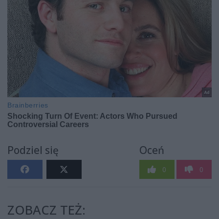
Podziel się
Oceń
0
0
ZOBACZ TEŻ: