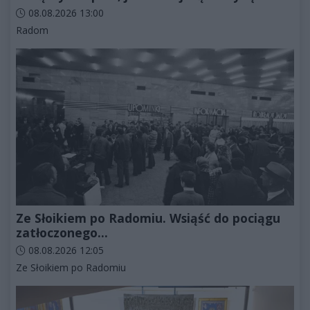
Data dodania artykułu:
08.08.2026 13:00
Kategorie artykułu:
Radom
Ze Słoikiem po Radomiu. Wsiąść do pociągu
zatłoczonego...
Data dodania artykułu:
08.08.2026 12:05
Kategorie artykułu:
Ze Słoikiem po Radomiu