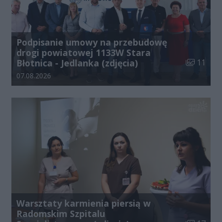
Podpisanie umowy na przebudowę
drogi powiatowej 1133W Stara
Liczba zdj
Błotnica - Jedlanka (zdjęcia)
11
Data dodania galerii:
07.08.2026
Warsztaty karmienia piersią w
Radomskim Szpitalu