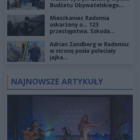
Budżetu Obywatelskiego
2027
Mieszkaniec Radomia
oskarżony o... 123
przestępstwa. Szkoda
wyceniona na ponad milion
Adrian Zandberg w Radomiu:
złotych
w stronę posła poleciały
jajka…
NAJNOWSZE ARTYKUŁY