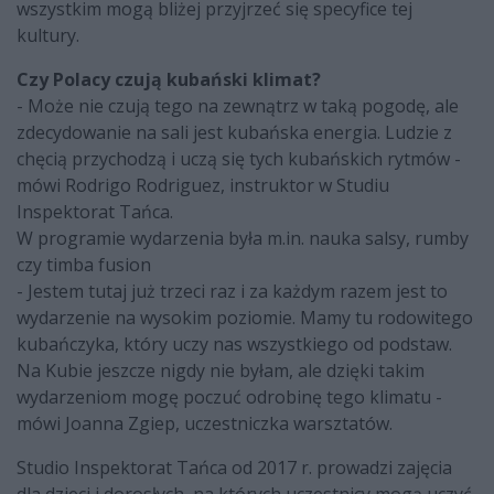
wszystkim mogą bliżej przyjrzeć się specyfice tej
kultury.
Czy Polacy czują kubański klimat?
- Może nie czują tego na zewnątrz w taką pogodę, ale
zdecydowanie na sali jest kubańska energia. Ludzie z
chęcią przychodzą i uczą się tych kubańskich rytmów -
mówi Rodrigo Rodriguez, instruktor w Studiu
Inspektorat Tańca.
W programie wydarzenia była m.in. nauka salsy, rumby
czy timba fusion
- Jestem tutaj już trzeci raz i za każdym razem jest to
wydarzenie na wysokim poziomie. Mamy tu rodowitego
kubańczyka, który uczy nas wszystkiego od podstaw.
Na Kubie jeszcze nigdy nie byłam, ale dzięki takim
wydarzeniom mogę poczuć odrobinę tego klimatu -
mówi Joanna Zgiep, uczestniczka warsztatów.
Studio Inspektorat Tańca od 2017 r. prowadzi zajęcia
dla dzieci i dorosłych, na których uczestnicy mogą uczyć