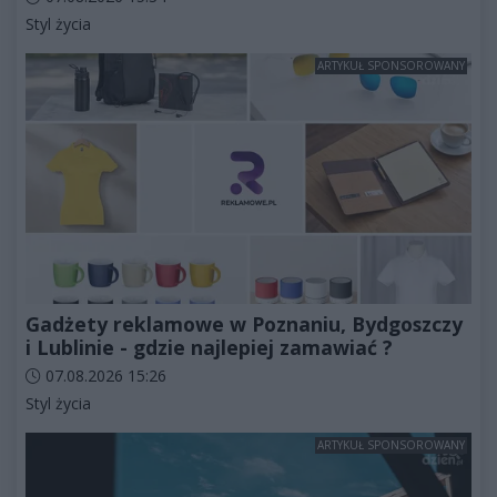
Kategorie artykułu:
Styl życia
ARTYKUŁ SPONSOROWANY
Gadżety reklamowe w Poznaniu, Bydgoszczy
i Lublinie - gdzie najlepiej zamawiać ?
Data dodania artykułu:
07.08.2026 15:26
Kategorie artykułu:
Styl życia
ARTYKUŁ SPONSOROWANY