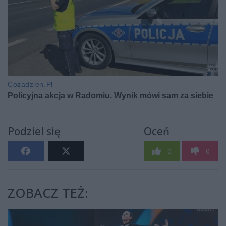
Podziel się
Oceń
0
0
ZOBACZ TEŻ: