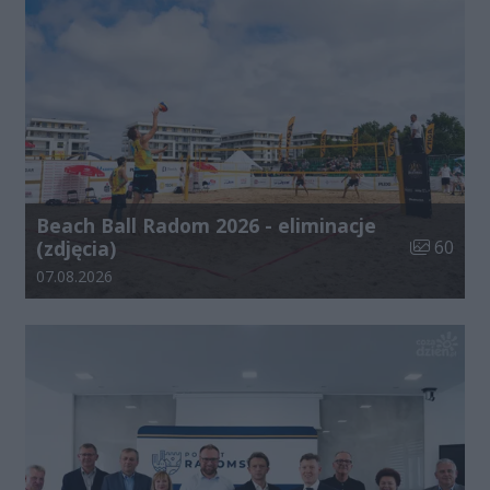
Beach Ball Radom 2026 - eliminacje
Liczba zdj
(zdjęcia)
60
Data dodania galerii:
07.08.2026