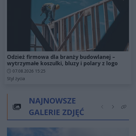
Odzież firmowa dla branży budowlanej –
wytrzymałe koszulki, bluzy i polary z logo
Data dodania artykułu:
07.08.2026 15:25
Kategorie artykułu:
Styl życia
NAJNOWSZE
GALERIE ZDJĘĆ
Poprzednie
Następne
Kliknij