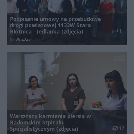
Podpisanie umowy na przebudowę
drogi powiatowej 1133W Stara
Liczba zdj
Błotnica - Jedlanka (zdjęcia)
11
Data dodania galerii:
07.08.2026
Warsztaty karmienia piersią w
Radomskim Szpitalu
Liczba zdj
Specjalistycznym (zdjęcia)
17