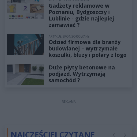
ARTYKUŁ SPONSOROWANY
Gadżety reklamowe w
Poznaniu, Bydgoszczy i
Lublinie - gdzie najlepiej
zamawiać ?
ARTYKUŁ SPONSOROWANY
Odzież firmowa dla branży
budowlanej – wytrzymałe
koszulki, bluzy i polary z logo
Duże płyty betonowe na
podjazd. Wytrzymają
samochód ?
REKLAMA
NAJCZĘŚCIEJ CZYTANE