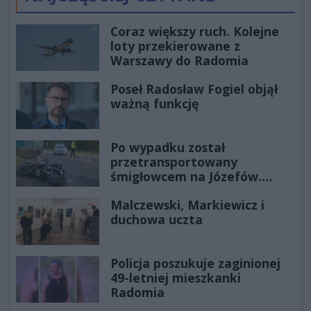
Poprzednie
Następ
Coraz większy ruch. Kolejne
loty przekierowane z
Warszawy do Radomia
Poseł Radosław Fogiel objął
ważną funkcję
Po wypadku został
przetransportowany
śmigłowcem na Józefów.
Historia mrozi krew w żyłach
Malczewski, Markiewicz i
duchowa uczta
Policja poszukuje zaginionej
49-letniej mieszkanki
Radomia