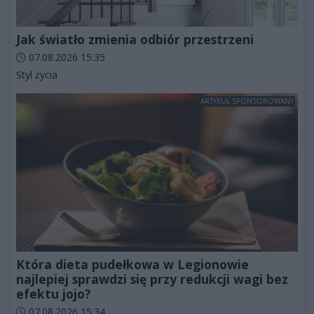
Jak światło zmienia odbiór przestrzeni
Data dodania artykułu:
07.08.2026 15:35
Kategorie artykułu:
Styl życia
ARTYKUŁ SPONSOROWANY
Która dieta pudełkowa w Legionowie
najlepiej sprawdzi się przy redukcji wagi bez
efektu jojo?
Data dodania artykułu:
07.08.2026 15:34