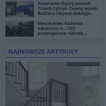
Powstanie chytry pomnik
Trzech Cytryn. Znamy wyniki
Budżetu Obywatelskiego
2027
Mieszkaniec Radomia
oskarżony o... 123
przestępstwa. Szkoda
wyceniona na ponad milion
złotych
NAJNOWSZE ARTYKUŁY
ARTYKUŁ SPONSOROWANY