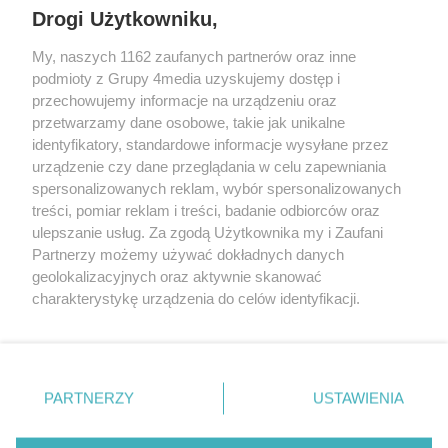
Drogi Użytkowniku,
My, naszych 1162 zaufanych partnerów oraz inne
podmioty z Grupy 4media uzyskujemy dostęp i
przechowujemy informacje na urządzeniu oraz
przetwarzamy dane osobowe, takie jak unikalne
identyfikatory, standardowe informacje wysyłane przez
urządzenie czy dane przeglądania w celu zapewniania
spersonalizowanych reklam, wybór spersonalizowanych
Redakcja
Reklama
Prywatność
Praca Łódź
treści, pomiar reklam i treści, badanie odbiorców oraz
the:protocol
ulepszanie usług. Za zgodą Użytkownika my i Zaufani
Partnerzy możemy używać dokładnych danych
geolokalizacyjnych oraz aktywnie skanować
charakterystykę urządzenia do celów identyfikacji.
Ponieważ cenimy Twoją prywatność, prosimy o zgodę na
Szukaj
korzystanie z tych technologii poprzez kliknięcie
„Akceptuję”. Zgoda jest dobrowolna i zawsze możesz ją
zmienić/wycofać klikając przycisk ustawień prywatności
Facebook.com
Youtube.com
PARTNERZY
USTAWIENIA
znajdujący się w lewym dolnym rogu strony
. Niektóre
rodzaje przetwarzania danych nie wymagają zgody