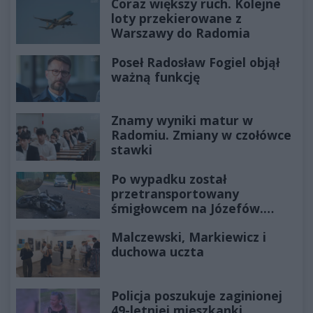
Coraz większy ruch. Kolejne
loty przekierowane z
Warszawy do Radomia
Poseł Radosław Fogiel objął
ważną funkcję
Znamy wyniki matur w
Radomiu. Zmiany w czołówce
stawki
Po wypadku został
przetransportowany
śmigłowcem na Józefów.
Historia mrozi krew w żyłach
Malczewski, Markiewicz i
duchowa uczta
Policja poszukuje zaginionej
49-letniej mieszkanki