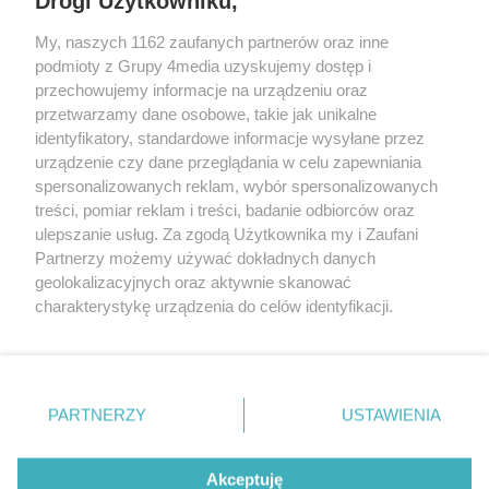
Drogi Użytkowniku,
My, naszych 1162 zaufanych partnerów oraz inne
podmioty z Grupy 4media uzyskujemy dostęp i
przechowujemy informacje na urządzeniu oraz
przetwarzamy dane osobowe, takie jak unikalne
identyfikatory, standardowe informacje wysyłane przez
urządzenie czy dane przeglądania w celu zapewniania
spersonalizowanych reklam, wybór spersonalizowanych
Redakcja
Reklama
Prywatność
Praca Łódź
treści, pomiar reklam i treści, badanie odbiorców oraz
the:protocol
ulepszanie usług. Za zgodą Użytkownika my i Zaufani
Partnerzy możemy używać dokładnych danych
geolokalizacyjnych oraz aktywnie skanować
charakterystykę urządzenia do celów identyfikacji.
Ponieważ cenimy Twoją prywatność, prosimy o zgodę na
Szukaj
korzystanie z tych technologii poprzez kliknięcie
„Akceptuję”. Zgoda jest dobrowolna i zawsze możesz ją
zmienić/wycofać klikając przycisk ustawień prywatności
Facebook.com
Youtube.com
PARTNERZY
USTAWIENIA
znajdujący się w lewym dolnym rogu strony
. Niektóre
rodzaje przetwarzania danych nie wymagają zgody
użytkownika, ale masz prawo sprzeciwić się takiemu
Akceptuję