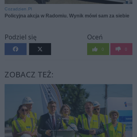
Podziel się
Oceń
0
0
ZOBACZ TEŻ: