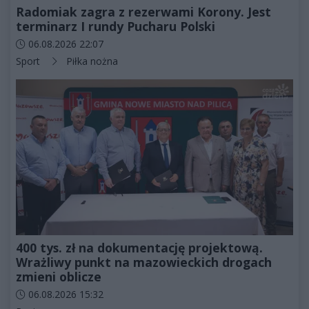
Radomiak zagra z rezerwami Korony. Jest
terminarz I rundy Pucharu Polski
Data dodania artykułu:
06.08.2026 22:07
Kategorie artykułu:
Sport
Piłka nożna
400 tys. zł na dokumentację projektową.
Wrażliwy punkt na mazowieckich drogach
zmieni oblicze
Data dodania artykułu:
06.08.2026 15:32