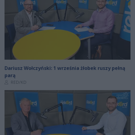
Dariusz Wołczyński: 1 września żłobek ruszy pełną
parą
Autor artykułu:
RED/KD