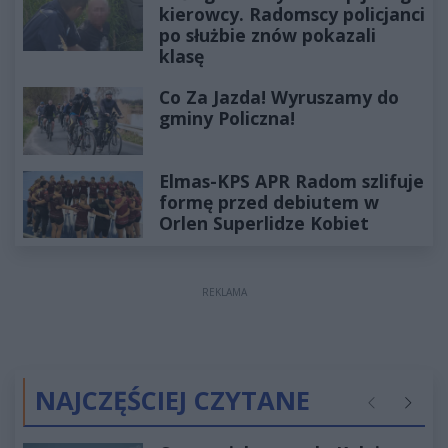
kierowcy. Radomscy policjanci
po służbie znów pokazali
klasę
Co Za Jazda! Wyruszamy do
gminy Policzna!
Elmas-KPS APR Radom szlifuje
formę przed debiutem w
Orlen Superlidze Kobiet
REKLAMA
NAJCZĘŚCIEJ CZYTANE
Poprzednie
Następ