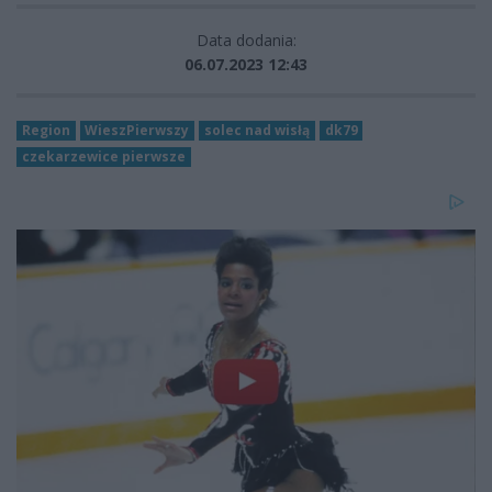
Data dodania:
06.07.2023 12:43
Region
WieszPierwszy
solec nad wisłą
dk79
czekarzewice pierwsze