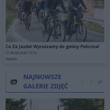
Co Za Jazda! Wyruszamy do gminy Policzna!
Data dodania artykułu:
06.08.2026 13:52
Kategorie artykułu:
Radom
NAJNOWSZE
GALERIE ZDJĘĆ
Poprzednie
Następne
Kliknij