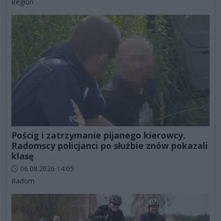
Kategorie artykułu:
Region
Pościg i zatrzymanie pijanego kierowcy.
Radomscy policjanci po służbie znów pokazali
klasę
Data dodania artykułu:
06.08.2026 14:05
Kategorie artykułu:
Radom