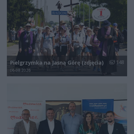
Liczba zdjęć
Pielgrzymka na Jasną Górę (zdjęcia)
148
Data dodania galerii:
06.08.2026