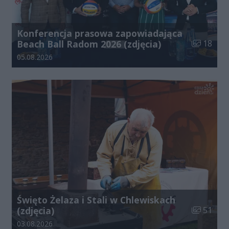
Konferencja prasowa zapowiadająca
Liczba zdj
Beach Ball Radom 2026 (zdjęcia)
18
Data dodania galerii:
05.08.2026
Święto Żelaza i Stali w Chlewiskach
Liczba zdj
(zdjęcia)
51
Data dodania galerii:
03.08.2026