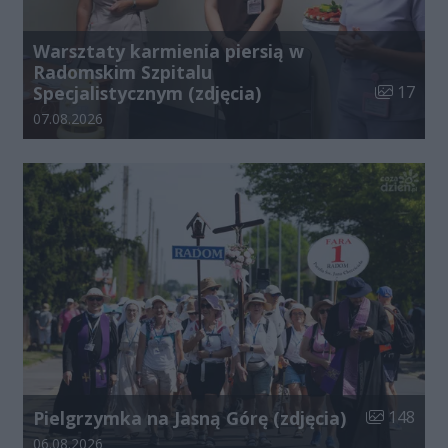
Warsztaty karmienia piersią w
Radomskim Szpitalu
Liczba zdj
Specjalistycznym (zdjęcia)
17
Data dodania galerii:
07.08.2026
Liczba zdjęć
Pielgrzymka na Jasną Górę (zdjęcia)
148
Data dodania galerii:
06.08.2026