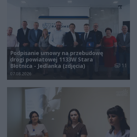
Podpisanie umowy na przebudowę
drogi powiatowej 1133W Stara
Liczba zdj
Błotnica - Jedlanka (zdjęcia)
11
Data dodania galerii:
07.08.2026