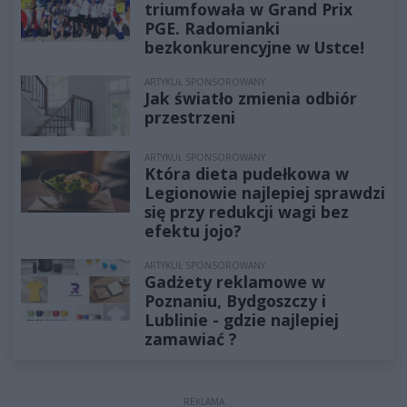
triumfowała w Grand Prix
PGE. Radomianki
bezkonkurencyjne w Ustce!
ARTYKUŁ SPONSOROWANY
Jak światło zmienia odbiór
przestrzeni
ARTYKUŁ SPONSOROWANY
Która dieta pudełkowa w
Legionowie najlepiej sprawdzi
się przy redukcji wagi bez
efektu jojo?
ARTYKUŁ SPONSOROWANY
Gadżety reklamowe w
Poznaniu, Bydgoszczy i
Lublinie - gdzie najlepiej
zamawiać ?
REKLAMA