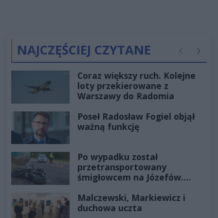
NAJCZĘŚCIEJ CZYTANE
Poprzednie
Następ
Coraz większy ruch. Kolejne
loty przekierowane z
Warszawy do Radomia
Poseł Radosław Fogiel objął
ważną funkcję
Po wypadku został
przetransportowany
śmigłowcem na Józefów.
Historia mrozi krew w żyłach
Malczewski, Markiewicz i
duchowa uczta