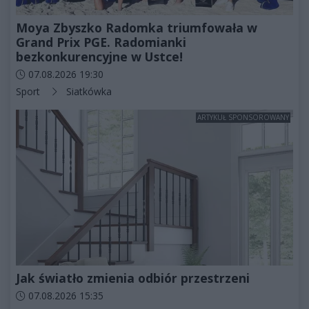
Moya Zbyszko Radomka triumfowała w
Grand Prix PGE. Radomianki
bezkonkurencyjne w Ustce!
Data dodania artykułu:
07.08.2026 19:30
Kategorie artykułu:
Sport
Siatkówka
ARTYKUŁ SPONSOROWANY
Jak światło zmienia odbiór przestrzeni
Data dodania artykułu:
07.08.2026 15:35