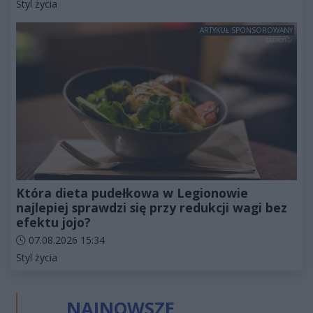
Kategorie artykułu:
Styl życia
ARTYKUŁ SPONSOROWANY
Która dieta pudełkowa w Legionowie
najlepiej sprawdzi się przy redukcji wagi bez
efektu jojo?
Data dodania artykułu:
07.08.2026 15:34
Kategorie artykułu:
Styl życia
NAJNOWSZE