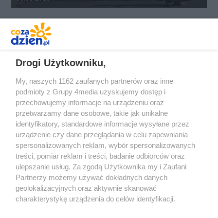
REKLAMA
Drogi Użytkowniku,
My, naszych 1162 zaufanych partnerów oraz inne
podmioty z Grupy 4media uzyskujemy dostęp i
przechowujemy informacje na urządzeniu oraz
przetwarzamy dane osobowe, takie jak unikalne
identyfikatory, standardowe informacje wysyłane przez
urządzenie czy dane przeglądania w celu zapewniania
spersonalizowanych reklam, wybór spersonalizowanych
Redakcja
Reklama
Prywatność
Praca Łódź
treści, pomiar reklam i treści, badanie odbiorców oraz
the:protocol
ulepszanie usług. Za zgodą Użytkownika my i Zaufani
Partnerzy możemy używać dokładnych danych
geolokalizacyjnych oraz aktywnie skanować
charakterystykę urządzenia do celów identyfikacji.
Ponieważ cenimy Twoją prywatność, prosimy o zgodę na
Szukaj