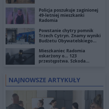
Policja poszukuje zaginionej
49-letniej mieszkanki
Radomia
Powstanie chytry pomnik
Trzech Cytryn. Znamy wyniki
Budżetu Obywatelskiego
2027
Mieszkaniec Radomia
oskarżony o... 123
przestępstwa. Szkoda
wyceniona na ponad milion
złotych
NAJNOWSZE ARTYKUŁY