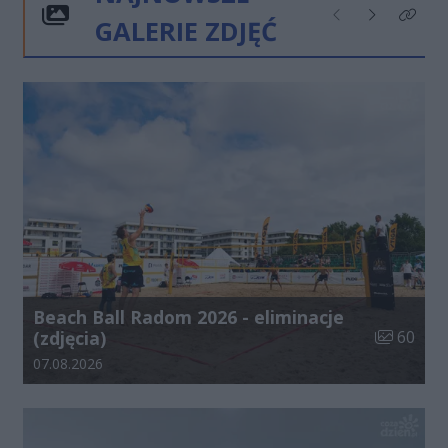
GALERIE ZDJĘĆ
Poprzednie
Następne
Kliknij
Beach Ball Radom 2026 - eliminacje
Liczba zdj
(zdjęcia)
60
Data dodania galerii:
07.08.2026