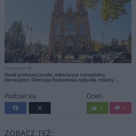
Podziel się
Oceń
0
0
ZOBACZ TEŻ: