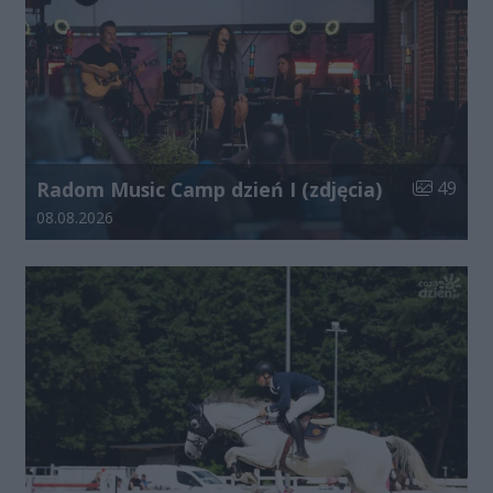
Liczba zdj
Radom Music Camp dzień I (zdjęcia)
49
Data dodania galerii:
08.08.2026