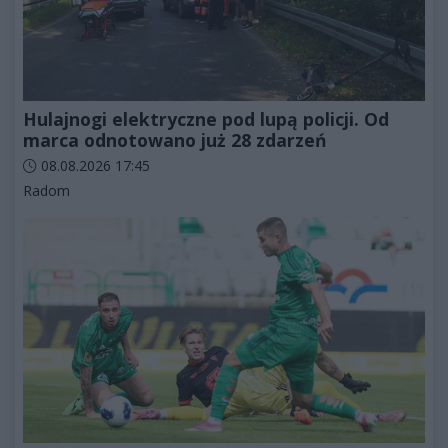
Hulajnogi elektryczne pod lupą policji. Od
marca odnotowano już 28 zdarzeń
Data dodania artykułu:
08.08.2026 17:45
Kategorie artykułu:
Radom