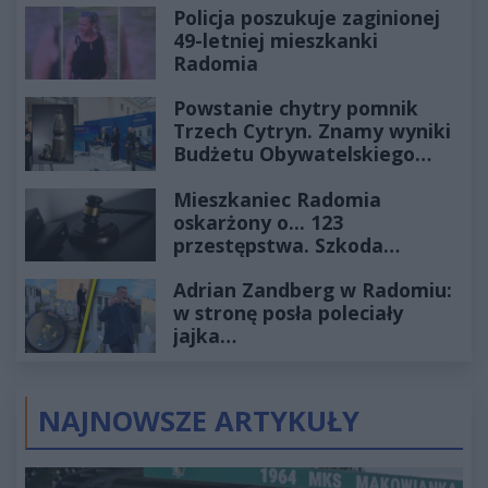
Policja poszukuje zaginionej
49-letniej mieszkanki
Radomia
Powstanie chytry pomnik
Trzech Cytryn. Znamy wyniki
Budżetu Obywatelskiego
2027
Mieszkaniec Radomia
oskarżony o... 123
przestępstwa. Szkoda
wyceniona na ponad milion
Adrian Zandberg w Radomiu:
złotych
w stronę posła poleciały
jajka…
NAJNOWSZE ARTYKUŁY