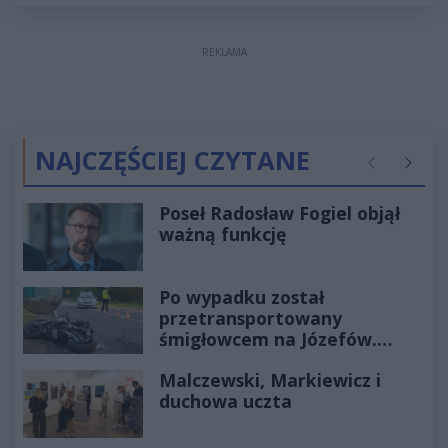
REKLAMA
NAJCZĘŚCIEJ CZYTANE
Poprzednie
Następ
Poseł Radosław Fogiel objął
ważną funkcję
Po wypadku został
przetransportowany
śmigłowcem na Józefów.
Historia mrozi krew w żyłach
Malczewski, Markiewicz i
duchowa uczta