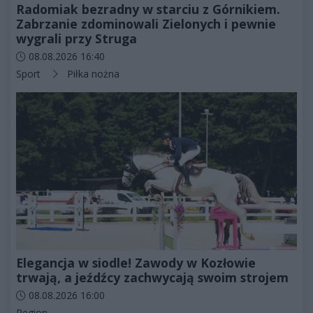
Radomiak bezradny w starciu z Górnikiem.
Zabrzanie zdominowali Zielonych i pewnie
wygrali przy Struga
Data dodania artykułu:
08.08.2026 16:40
Kategorie artykułu:
Sport
Piłka nożna
Elegancja w siodle! Zawody w Kozłowie
trwają, a jeźdźcy zachwycają swoim strojem
Data dodania artykułu:
08.08.2026 16:00
Kategorie artykułu:
Region