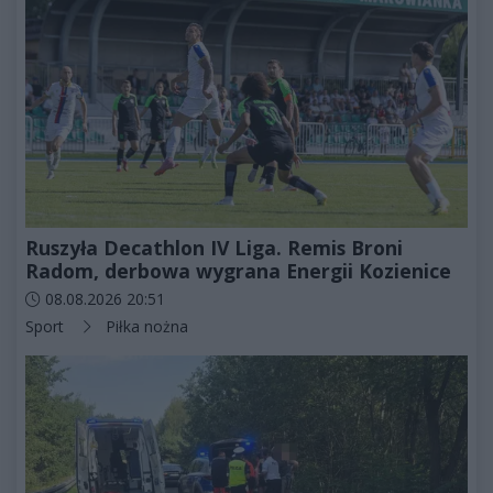
Ruszyła Decathlon IV Liga. Remis Broni
Radom, derbowa wygrana Energii Kozienice
Data dodania artykułu:
08.08.2026 20:51
Kategorie artykułu:
Sport
Piłka nożna