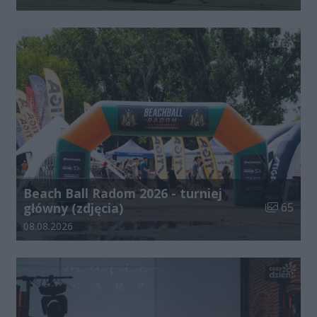
Beach Ball Radom 2026 - turniej
Liczba zdj
główny (zdjęcia)
65
Data dodania galerii:
08.08.2026