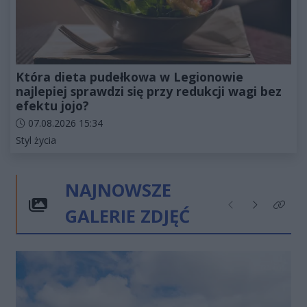
Która dieta pudełkowa w Legionowie
najlepiej sprawdzi się przy redukcji wagi bez
efektu jojo?
Data dodania artykułu:
07.08.2026 15:34
Kategorie artykułu:
Styl życia
NAJNOWSZE
GALERIE ZDJĘĆ
Poprzednie
Następne
Kliknij