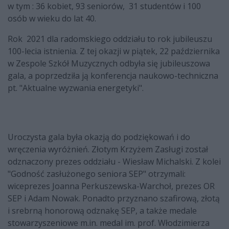
w tym : 36 kobiet, 93 seniorów, 31 studentów i 100
osób w wieku do lat 40.
Rok 2021 dla radomskiego oddziału to rok jubileuszu
100-lecia istnienia. Z tej okazji w piątek, 22 października
w Zespole Szkół Muzycznych odbyła się jubileuszowa
gala, a poprzedziła ją konferencja naukowo-techniczna
pt. "Aktualne wyzwania energetyki".
Uroczysta gala była okazją do podziękowań i do
wręczenia wyróżnień. Złotym Krzyżem Zasługi został
odznaczony prezes oddziału - Wiesław Michalski. Z kolei
"Godność zasłużonego seniora SEP" otrzymali:
wiceprezes Joanna Perkuszewska-Warchoł, prezes OR
SEP i Adam Nowak. Ponadto przyznano szafirową, złotą
i srebrną honorową odznakę SEP, a także medale
stowarzyszeniowe m.in. medal im. prof. Włodzimierza