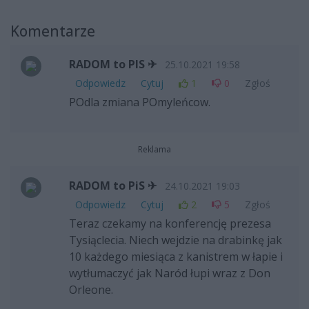
Komentarze
RADOM to PIS ✈
25.10.2021 19:58
Odpowiedz
Cytuj
1
0
Zgłoś
POdla zmiana POmyleńcow.
Reklama
RADOM to PiS ✈
24.10.2021 19:03
Odpowiedz
Cytuj
2
5
Zgłoś
Teraz czekamy na konferencję prezesa
Tysiąclecia. Niech wejdzie na drabinkę jak
10 każdego miesiąca z kanistrem w łapie i
wytłumaczyć jak Naród łupi wraz z Don
Orleone.