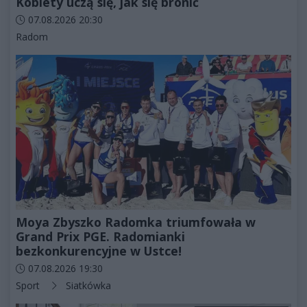
Kobiety uczą się, jak się bronić
Data dodania artykułu:
07.08.2026 20:30
Kategorie artykułu:
Radom
Moya Zbyszko Radomka triumfowała w
Grand Prix PGE. Radomianki
bezkonkurencyjne w Ustce!
Data dodania artykułu:
07.08.2026 19:30
Kategorie artykułu:
Sport
Siatkówka