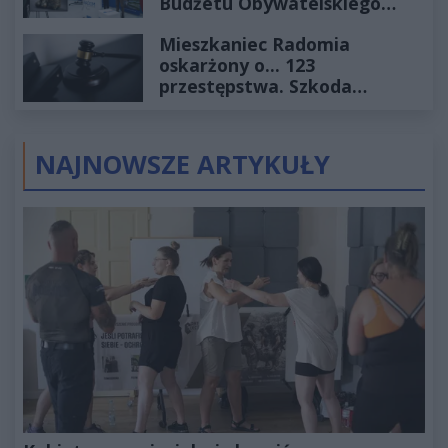
Budżetu Obywatelskiego
2027
Mieszkaniec Radomia
oskarżony o... 123
przestępstwa. Szkoda
wyceniona na ponad milion
złotych
NAJNOWSZE ARTYKUŁY