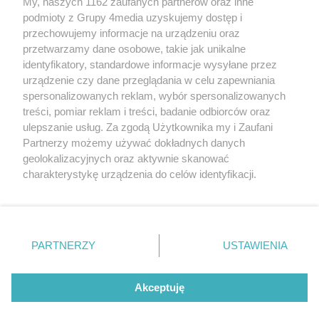
My, naszych 1162 zaufanych partnerów oraz inne
podmioty z Grupy 4media uzyskujemy dostęp i
przechowujemy informacje na urządzeniu oraz
przetwarzamy dane osobowe, takie jak unikalne
identyfikatory, standardowe informacje wysyłane przez
urządzenie czy dane przeglądania w celu zapewniania
spersonalizowanych reklam, wybór spersonalizowanych
Redakcja
Reklama
Prywatność
Praca Łódź
treści, pomiar reklam i treści, badanie odbiorców oraz
the:protocol
ulepszanie usług. Za zgodą Użytkownika my i Zaufani
Partnerzy możemy używać dokładnych danych
geolokalizacyjnych oraz aktywnie skanować
charakterystykę urządzenia do celów identyfikacji.
Ponieważ cenimy Twoją prywatność, prosimy o zgodę na
Szukaj
korzystanie z tych technologii poprzez kliknięcie
„Akceptuję”. Zgoda jest dobrowolna i zawsze możesz ją
zmienić/wycofać klikając przycisk ustawień prywatności
Facebook.com
Youtube.com
PARTNERZY
USTAWIENIA
znajdujący się w lewym dolnym rogu strony
. Niektóre
rodzaje przetwarzania danych nie wymagają zgody
użytkownika, ale masz prawo sprzeciwić się takiemu
Akceptuję
przetwarzaniu. Preferencje będą miały zastosowania tylko
na tej witrynie.
CMS portalu
przygotowany przez