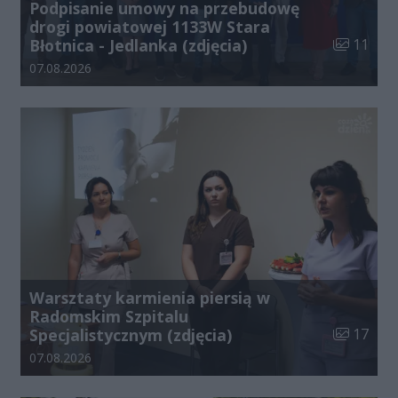
Podpisanie umowy na przebudowę
drogi powiatowej 1133W Stara
Liczba zdj
Błotnica - Jedlanka (zdjęcia)
11
Data dodania galerii:
07.08.2026
Warsztaty karmienia piersią w
Radomskim Szpitalu
Liczba zdj
Specjalistycznym (zdjęcia)
17
Data dodania galerii:
07.08.2026