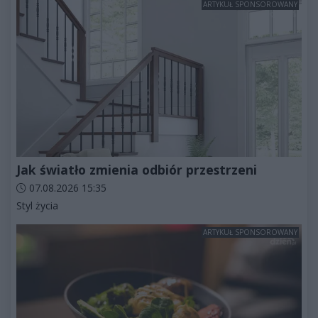
ARTYKUŁ SPONSOROWANY
Jak światło zmienia odbiór przestrzeni
Data dodania artykułu:
07.08.2026 15:35
Kategorie artykułu:
Styl życia
ARTYKUŁ SPONSOROWANY