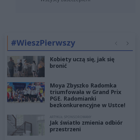
#WieszPierwszy
Poprzednie
Następ
Kobiety uczą się, jak się
bronić
Moya Zbyszko Radomka
triumfowała w Grand Prix
PGE. Radomianki
bezkonkurencyjne w Ustce!
ARTYKUŁ SPONSOROWANY
Jak światło zmienia odbiór
przestrzeni