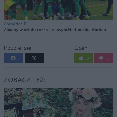
Podziel się
Oceń
0
0
ZOBACZ TEŻ: