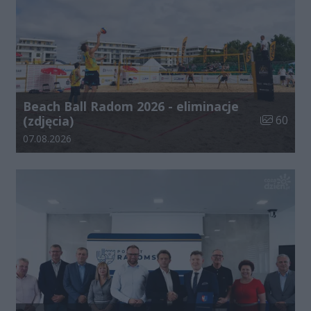
Beach Ball Radom 2026 - eliminacje
Liczba zdj
(zdjęcia)
60
Data dodania galerii:
07.08.2026