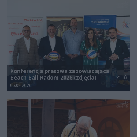
Konferencja prasowa zapowiadająca
Liczba zdj
Beach Ball Radom 2026 (zdjęcia)
18
Data dodania galerii:
05.08.2026