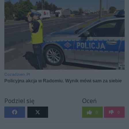
Podziel się
Oceń
0
0