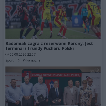
Radomiak zagra z rezerwami Korony. Jest
terminarz I rundy Pucharu Polski
Data dodania artykułu:
06.08.2026 22:07
Kategorie artykułu:
Sport
Piłka nożna