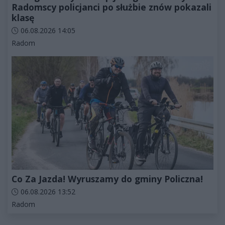
Radomscy policjanci po służbie znów pokazali
klasę
Data dodania artykułu:
06.08.2026 14:05
Kategorie artykułu:
Radom
Co Za Jazda! Wyruszamy do gminy Policzna!
Data dodania artykułu:
06.08.2026 13:52
Kategorie artykułu:
Radom