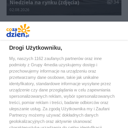
Liczba zdj
Niedziela na rynku (zdjęcia)
34
Data dodania galerii:
02.08.2026
REKLAMA
Drogi Użytkowniku,
My, naszych 1162 zaufanych partnerów oraz inne
podmioty z Grupy 4media uzyskujemy dostęp i
przechowujemy informacje na urządzeniu oraz
przetwarzamy dane osobowe, takie jak unikalne
identyfikatory, standardowe informacje wysyłane przez
urządzenie czy dane przeglądania w celu zapewniania
spersonalizowanych reklam, wybór spersonalizowanych
Redakcja
Reklama
Prywatność
Praca Łódź
treści, pomiar reklam i treści, badanie odbiorców oraz
the:protocol
ulepszanie usług. Za zgodą Użytkownika my i Zaufani
Partnerzy możemy używać dokładnych danych
geolokalizacyjnych oraz aktywnie skanować
charakterystykę urządzenia do celów identyfikacji.