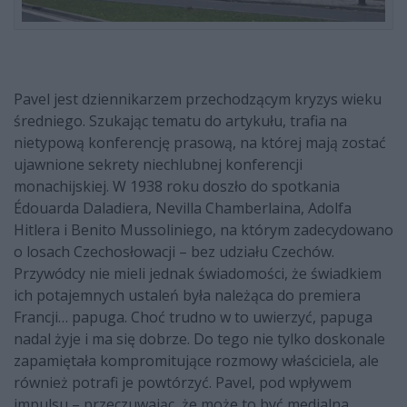
Pavel jest dziennikarzem przechodzącym kryzys wieku
średniego. Szukając tematu do artykułu, trafia na
nietypową konferencję prasową, na której mają zostać
ujawnione sekrety niechlubnej konferencji
monachijskiej. W 1938 roku doszło do spotkania
Édouarda Daladiera, Nevilla Chamberlaina, Adolfa
Hitlera i Benito Mussoliniego, na którym zadecydowano
o losach Czechosłowacji – bez udziału Czechów.
Przywódcy nie mieli jednak świadomości, że świadkiem
ich potajemnych ustaleń była należąca do premiera
Francji… papuga. Choć trudno w to uwierzyć, papuga
nadal żyje i ma się dobrze. Do tego nie tylko doskonale
zapamiętała kompromitujące rozmowy właściciela, ale
również potrafi je powtórzyć. Pavel, pod wpływem
impulsu – przeczuwając, że może to być medialna