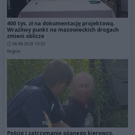
400 tys. zł na dokumentację projektową.
Wrażliwy punkt na mazowieckich drogach
zmieni oblicze
Data dodania artykułu:
06.08.2026 15:32
Kategorie artykułu:
Region
Pościg i zatrzymanie pijanego kierowcy.