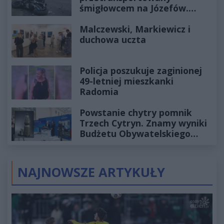
śmigłowcem na Józefów.
Historia mrozi krew w żyłach
Malczewski, Markiewicz i
duchowa uczta
Policja poszukuje zaginionej
49-letniej mieszkanki
Radomia
Powstanie chytry pomnik
Trzech Cytryn. Znamy wyniki
Budżetu Obywatelskiego
2027
NAJNOWSZE ARTYKUŁY