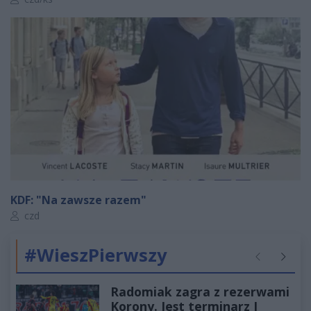
KDF: "Na zawsze razem"
Autor artykułu:
czd
#WieszPierwszy
Poprzednie
Następ
Radomiak zagra z rezerwami
Korony. Jest terminarz I