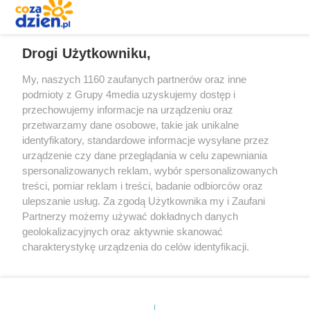
REKLAMA
Drogi Użytkowniku,
My, naszych 1160 zaufanych partnerów oraz inne
podmioty z Grupy 4media uzyskujemy dostęp i
przechowujemy informacje na urządzeniu oraz
przetwarzamy dane osobowe, takie jak unikalne
identyfikatory, standardowe informacje wysyłane przez
urządzenie czy dane przeglądania w celu zapewniania
spersonalizowanych reklam, wybór spersonalizowanych
Redakcja
Reklama
Prywatność
Praca Łódź
treści, pomiar reklam i treści, badanie odbiorców oraz
the:protocol
ulepszanie usług. Za zgodą Użytkownika my i Zaufani
Partnerzy możemy używać dokładnych danych
geolokalizacyjnych oraz aktywnie skanować
charakterystykę urządzenia do celów identyfikacji.
Ponieważ cenimy Twoją prywatność, prosimy o zgodę na
Szukaj
korzystanie z tych technologii poprzez kliknięcie
„Akceptuję”. Zgoda jest dobrowolna i zawsze możesz ją
zmienić/wycofać klikając przycisk ustawień prywatności