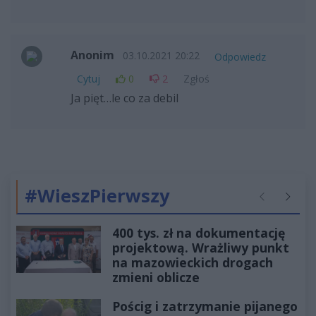
Anonim
03.10.2021 20:22
Odpowiedz
Cytuj
0
2
Zgłoś
Ja pięt…le co za debil
#WieszPierwszy
Poprzednie
Następ
400 tys. zł na dokumentację
projektową. Wrażliwy punkt
na mazowieckich drogach
zmieni oblicze
Pościg i zatrzymanie pijanego