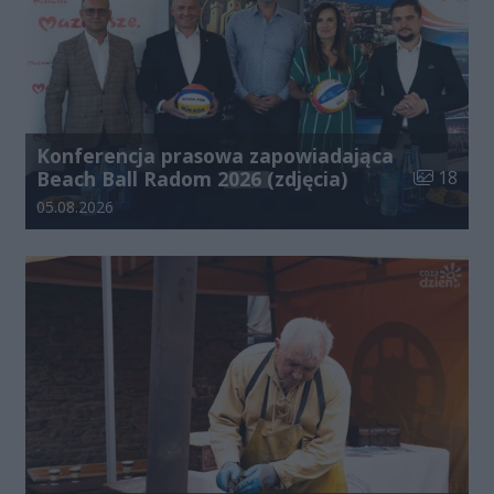
Konferencja prasowa zapowiadająca
Liczba zdj
Beach Ball Radom 2026 (zdjęcia)
18
Data dodania galerii:
05.08.2026