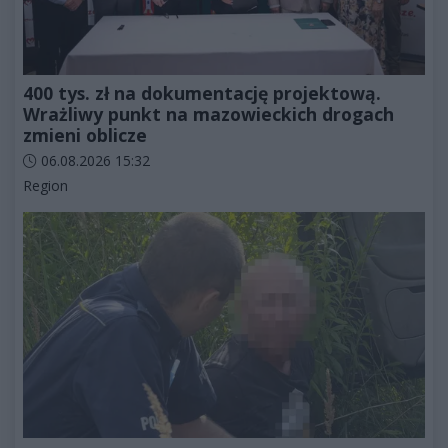
400 tys. zł na dokumentację projektową.
Wrażliwy punkt na mazowieckich drogach
zmieni oblicze
Data dodania artykułu:
06.08.2026 15:32
Kategorie artykułu:
Region