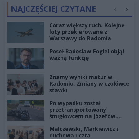
NAJCZĘŚCIEJ CZYTANE
Poprzednie
Następ
Coraz większy ruch. Kolejne
loty przekierowane z
Warszawy do Radomia
Poseł Radosław Fogiel objął
ważną funkcję
Znamy wyniki matur w
Radomiu. Zmiany w czołówce
stawki
Po wypadku został
przetransportowany
śmigłowcem na Józefów.
Historia mrozi krew w żyłach
Malczewski, Markiewicz i
duchowa uczta