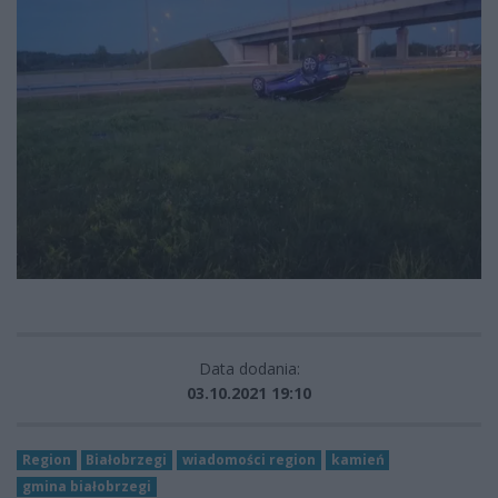
Data dodania:
03.10.2021 19:10
Region
Białobrzegi
wiadomości region
kamień
gmina białobrzegi