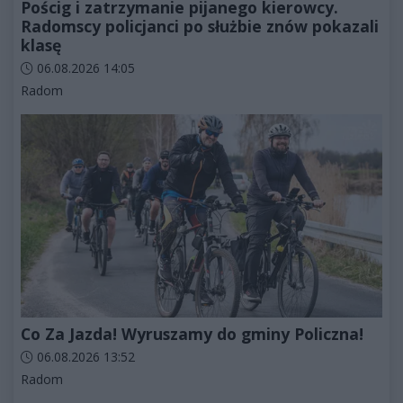
Pościg i zatrzymanie pijanego kierowcy.
Radomscy policjanci po służbie znów pokazali
klasę
Data dodania artykułu:
06.08.2026 14:05
Kategorie artykułu:
Radom
Co Za Jazda! Wyruszamy do gminy Policzna!
Data dodania artykułu:
06.08.2026 13:52
Kategorie artykułu:
Radom