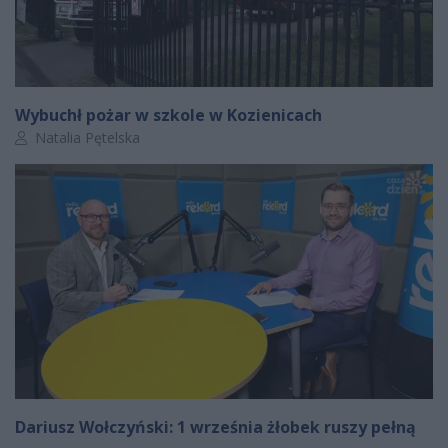
Wybuchł pożar w szkole w Kozienicach
Autor artykułu:
Natalia Pętelska
Dariusz Wołczyński: 1 września żłobek ruszy pełną