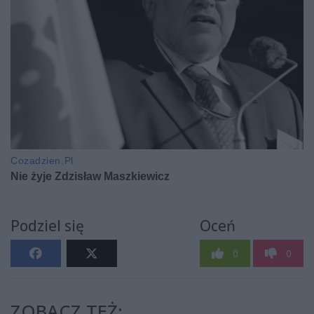
Podziel się
Oceń
0
0
ZOBACZ TEŻ: