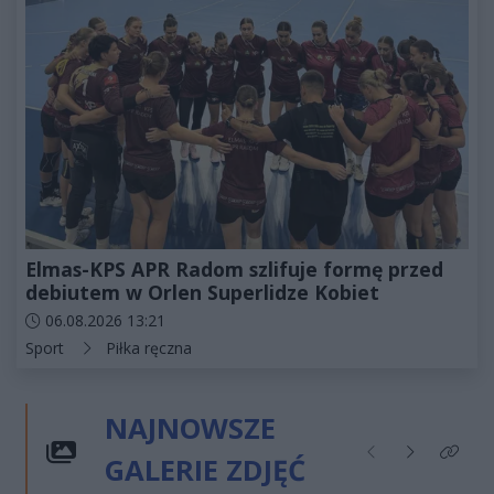
Elmas-KPS APR Radom szlifuje formę przed
debiutem w Orlen Superlidze Kobiet
Data dodania artykułu:
06.08.2026 13:21
Kategorie artykułu:
Sport
Piłka ręczna
NAJNOWSZE
GALERIE ZDJĘĆ
Poprzednie
Następne
Kliknij