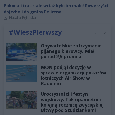
Pokonali trasę, ale wciąż było im mało! Rowerzyści
dojechali do gminy Policzna
Autor artykułu:
Natalia Pętelska
#WieszPierwszy
Poprzednie
Następ
Obywatelskie zatrzymanie
pijanego kierowcy. Miał
ponad 2,5 promila!
MON podjął decyzję w
sprawie organizacji pokazów
lotniczych Air Show w
Radomiu
Uroczystości i festyn
wojskowy. Tak upamiętnili
kolejną rocznicę zwycięskiej
Bitwy pod Studziankami