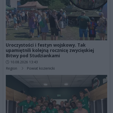
Uroczystości i festyn wojskowy. Tak
upamiętnili kolejną rocznicę zwycięskiej
Bitwy pod Studziankami
Data dodania artykułu:
10.08.2026 13:43
Kategorie artykułu:
Region
Powiat kozienicki