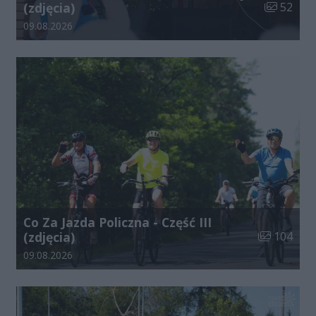
Liczba zdj
(zdjęcia)
52
Data dodania galerii:
09.08.2026
Co Za Jazda Policzna - Część III
Liczba zdjęć
(zdjęcia)
104
Data dodania galerii:
09.08.2026