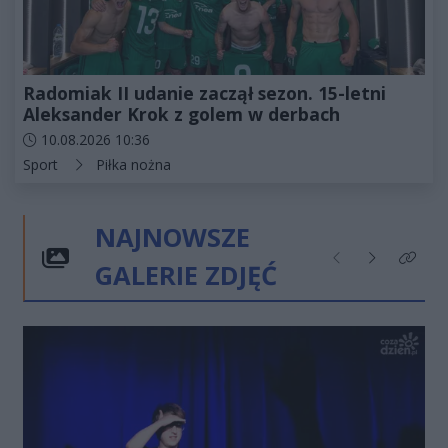
Radomiak II udanie zaczął sezon. 15-letni
Aleksander Krok z golem w derbach
Data dodania artykułu:
10.08.2026 10:36
Kategorie artykułu:
Sport
Piłka nożna
NAJNOWSZE
GALERIE ZDJĘĆ
Poprzednie
Następne
Kliknij