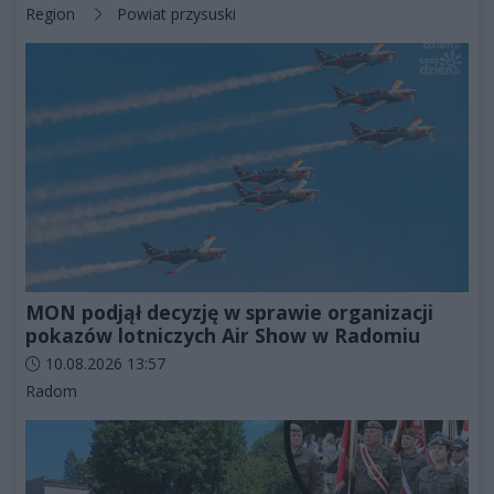
Kategorie artykułu:
Region
Powiat przysuski
MON podjął decyzję w sprawie organizacji
pokazów lotniczych Air Show w Radomiu
Data dodania artykułu:
10.08.2026 13:57
Kategorie artykułu:
Radom