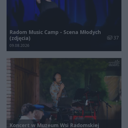
Radom Music Camp - Scena Młodych
Liczba zdj
(zdjęcia)
37
Data dodania galerii:
09.08.2026
Koncert w Muzeum Wsi Radomskiej