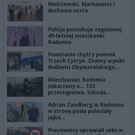
Malczewski, Markiewicz i
duchowa uczta
Policja poszukuje zaginionej
49-letniej mieszkanki
Radomia
Powstanie chytry pomnik
Trzech Cytryn. Znamy wyniki
Budżetu Obywatelskiego
2027
Mieszkaniec Radomia
oskarżony o... 123
przestępstwa. Szkoda
wyceniona na ponad milion
Adrian Zandberg w Radomiu:
złotych
w stronę posła poleciały
jajka…
Pracownicy uprawiali seks w