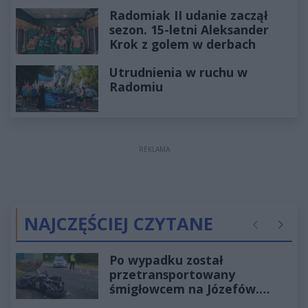
Radomiak II udanie zaczął
sezon. 15-letni Aleksander
Krok z golem w derbach
Utrudnienia w ruchu w
Radomiu
REKLAMA
NAJCZĘŚCIEJ CZYTANE
Poprzednie
Następ
Po wypadku został
przetransportowany
śmigłowcem na Józefów.
Historia mrozi krew w żyłach