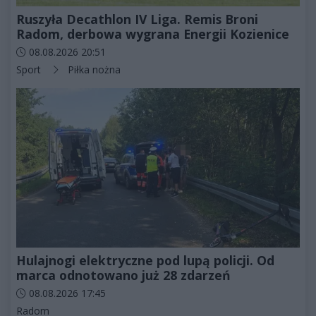
Ruszyła Decathlon IV Liga. Remis Broni
Radom, derbowa wygrana Energii Kozienice
Data dodania artykułu:
08.08.2026 20:51
Kategorie artykułu:
Sport
Piłka nożna
Hulajnogi elektryczne pod lupą policji. Od
marca odnotowano już 28 zdarzeń
Data dodania artykułu:
08.08.2026 17:45
Kategorie artykułu:
Radom