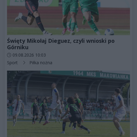
Święty Mikołaj Dieguez, czyli wnioski po
Górniku
Data dodania artykułu:
09.08.2026 10:03
Kategorie artykułu:
Sport
Piłka nożna