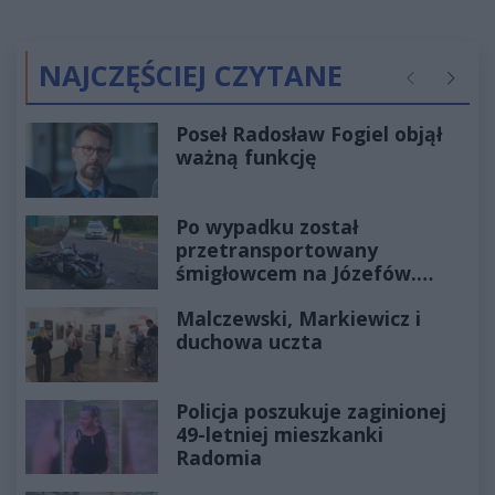
NAJCZĘŚCIEJ CZYTANE
Poprzednie
Następ
Poseł Radosław Fogiel objął
ważną funkcję
Po wypadku został
przetransportowany
śmigłowcem na Józefów.
Historia mrozi krew w żyłach
Malczewski, Markiewicz i
duchowa uczta
Policja poszukuje zaginionej
49-letniej mieszkanki
Radomia