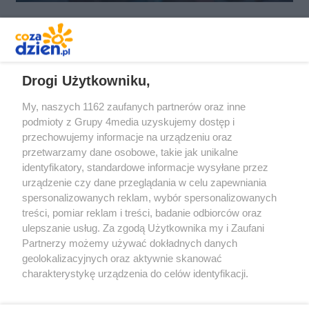
REKLAMA
Drogi Użytkowniku,
My, naszych 1162 zaufanych partnerów oraz inne
podmioty z Grupy 4media uzyskujemy dostęp i
przechowujemy informacje na urządzeniu oraz
przetwarzamy dane osobowe, takie jak unikalne
identyfikatory, standardowe informacje wysyłane przez
urządzenie czy dane przeglądania w celu zapewniania
spersonalizowanych reklam, wybór spersonalizowanych
Redakcja
Reklama
Prywatność
Praca Łódź
treści, pomiar reklam i treści, badanie odbiorców oraz
the:protocol
ulepszanie usług. Za zgodą Użytkownika my i Zaufani
Partnerzy możemy używać dokładnych danych
geolokalizacyjnych oraz aktywnie skanować
charakterystykę urządzenia do celów identyfikacji.
Ponieważ cenimy Twoją prywatność, prosimy o zgodę na
Szukaj
korzystanie z tych technologii poprzez kliknięcie