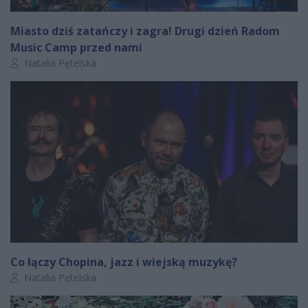
Miasto dziś zatańczy i zagra! Drugi dzień Radom
Music Camp przed nami
Autor artykułu:
Natalia Pętelska
Co łączy Chopina, jazz i wiejską muzykę?
Autor artykułu:
Natalia Pętelska