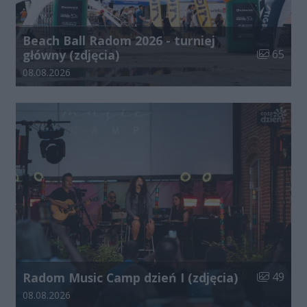
Beach Ball Radom 2026 - turniej
Liczba zdj
główny (zdjęcia)
65
Data dodania galerii:
08.08.2026
Liczba zdj
Radom Music Camp dzień I (zdjęcia)
49
Data dodania galerii:
08.08.2026