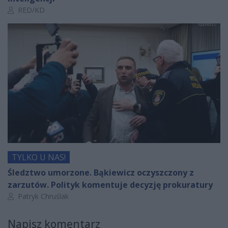
Autor artykułu:
RED/KD
TYLKO U NAS!
Śledztwo umorzone. Bąkiewicz oczyszczony z
zarzutów. Polityk komentuje decyzję prokuratury
Autor artykułu:
Patryk Chruślak
Napisz komentarz