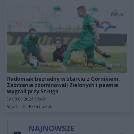
Radomiak bezradny w starciu z Górnikiem.
Zabrzanie zdominowali Zielonych i pewnie
wygrali przy Struga
Data dodania artykułu:
08.08.2026 16:40
Kategorie artykułu:
Sport
Piłka nożna
NAJNOWSZE