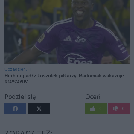
Podziel się
Oceń
0
0
ZOBACZ TEŻ: