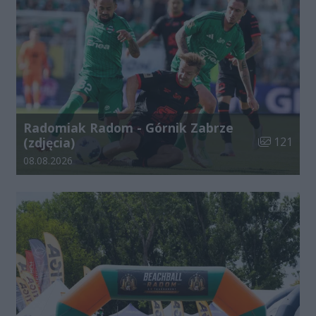
Radomiak Radom - Górnik Zabrze
Liczba zdjęć
(zdjęcia)
121
Data dodania galerii:
08.08.2026