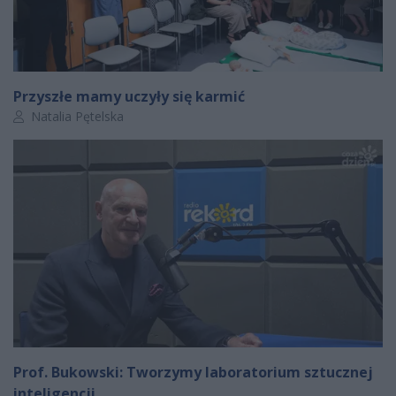
Przyszłe mamy uczyły się karmić
Autor artykułu:
Natalia Pętelska
Prof. Bukowski: Tworzymy laboratorium sztucznej
inteligencji