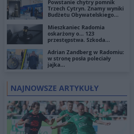
Powstanie chytry pomnik
Trzech Cytryn. Znamy wyniki
Budżetu Obywatelskiego
2027
Mieszkaniec Radomia
oskarżony o... 123
przestępstwa. Szkoda
wyceniona na ponad milion
Adrian Zandberg w Radomiu:
złotych
w stronę posła poleciały
jajka…
NAJNOWSZE ARTYKUŁY