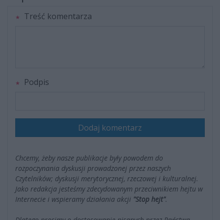
Treść komentarza
Podpis
Dodaj komentarz
Chcemy, żeby nasze publikacje były powodem do
rozpoczynania dyskusji prowadzonej przez naszych
Czytelników; dyskusji merytorycznej, rzeczowej i kulturalnej.
Jako redakcja jesteśmy zdecydowanym przeciwnikiem hejtu w
Internecie i wspieramy działania akcji
"Stop hejt"
.
Dlatego prosimy o dostosowanie pisanych przez Państwa