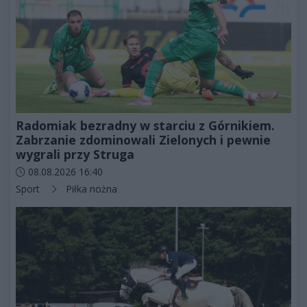
Radomiak bezradny w starciu z Górnikiem.
Zabrzanie zdominowali Zielonych i pewnie
wygrali przy Struga
Data dodania artykułu:
08.08.2026 16:40
Kategorie artykułu:
Sport
Piłka nożna