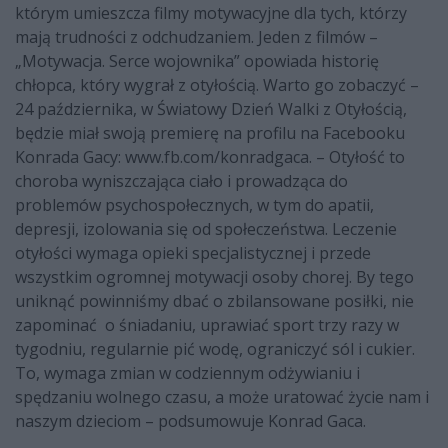
którym umieszcza filmy motywacyjne dla tych, którzy
mają trudności z odchudzaniem. Jeden z filmów –
„Motywacja. Serce wojownika” opowiada historię
chłopca, który wygrał z otyłością. Warto go zobaczyć –
24 października, w Światowy Dzień Walki z Otyłością,
będzie miał swoją premierę na profilu na Facebooku
Konrada Gacy: www.fb.com/konradgaca. – Otyłość to
choroba wyniszczająca ciało i prowadząca do
problemów psychospołecznych, w tym do apatii,
depresji, izolowania się od społeczeństwa. Leczenie
otyłości wymaga opieki specjalistycznej i przede
wszystkim ogromnej motywacji osoby chorej. By tego
uniknąć powinniśmy dbać o zbilansowane posiłki, nie
zapominać o śniadaniu, uprawiać sport trzy razy w
tygodniu, regularnie pić wodę, ograniczyć sól i cukier.
To, wymaga zmian w codziennym odżywianiu i
spędzaniu wolnego czasu, a może uratować życie nam i
naszym dzieciom – podsumowuje Konrad Gaca.