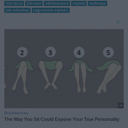
Styl życia
Zdrowie
odchudzanie
otyłość
nadwaga
jak schudnąć
zagrożenia otyłości