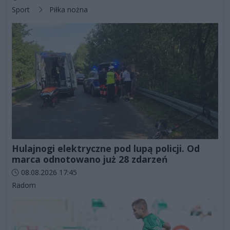
Kategorie artykułu:
Sport
Piłka nożna
Hulajnogi elektryczne pod lupą policji. Od
marca odnotowano już 28 zdarzeń
Data dodania artykułu:
08.08.2026 17:45
Kategorie artykułu:
Radom