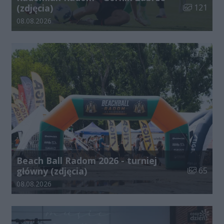
Liczba zdjęć
(zdjęcia)
121
Data dodania galerii:
08.08.2026
Beach Ball Radom 2026 - turniej
Liczba zdj
główny (zdjęcia)
65
Data dodania galerii:
08.08.2026