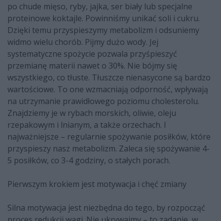
po chude mięso, ryby, jajka, ser biały lub specjalne
proteinowe koktajle. Powinniśmy unikać soli i cukru.
Dzięki temu przyspieszymy metabolizm i odsuniemy
widmo wielu chorób. Pijmy dużo wody. Jej
systematyczne spożycie pozwala przyśpieszyć
przemianę materii nawet o 30%. Nie bójmy się
wszystkiego, co tłuste. Tłuszcze nienasycone są bardzo
wartościowe. To one wzmacniają odporność, wpływają
na utrzymanie prawidłowego poziomu cholesterolu.
Znajdziemy je w rybach morskich, oliwie, oleju
rzepakowym i lnianym, a także orzechach. I
najważniejsze – regularnie spożywanie posiłków, które
przyspieszy nasz metabolizm. Zaleca się spożywanie 4-
5 posiłków, co 3-4 godziny, o stałych porach.
Pierwszym krokiem jest motywacja i chęć zmiany
Silna motywacja jest niezbędna do tego, by rozpocząć
proces redukcji wagi. Nie ukrywajmy – to zadanie, w