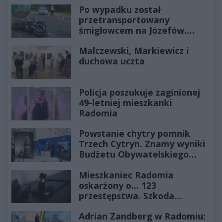
Po wypadku został
przetransportowany
śmigłowcem na Józefów.
Historia mrozi krew w żyłach
Malczewski, Markiewicz i
duchowa uczta
Policja poszukuje zaginionej
49-letniej mieszkanki
Radomia
Powstanie chytry pomnik
Trzech Cytryn. Znamy wyniki
Budżetu Obywatelskiego
2027
Mieszkaniec Radomia
oskarżony o... 123
przestępstwa. Szkoda
wyceniona na ponad milion
Adrian Zandberg w Radomiu:
złotych