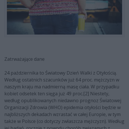
Zatrważające dane
24 października to Światowy Dzień Walki z Otyłością.
Według ostatnich szacunków już 64 proc. mężczyzn w
naszym kraju ma nadmierną masę ciała. W przypadku
kobiet odsetek ten sięga już 49 proc.[2] Niestety,
według opublikowanych niedawno prognoz Światowej
Organizacji Zdrowia (WHO) epidemia otyłości będzie w
najbliższych dekadach wzrastać w całej Europie, w tym
także w Polsce (co dotyczy zwłaszcza mężczyzn). Według
jej badań, rocznie z powodu chorób związanych z