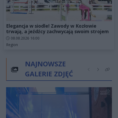
Elegancja w siodle! Zawody w Kozłowie
trwają, a jeźdźcy zachwycają swoim strojem
Data dodania artykułu:
08.08.2026 16:00
Kategorie artykułu:
Region
NAJNOWSZE
GALERIE ZDJĘĆ
Poprzednie
Następne
Kliknij