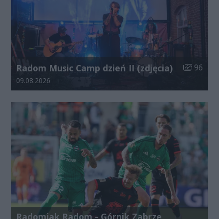
Liczba zdj
Radom Music Camp dzień II (zdjęcia)
96
Data dodania galerii:
09.08.2026
Radomiak Radom - Górnik Zabrze