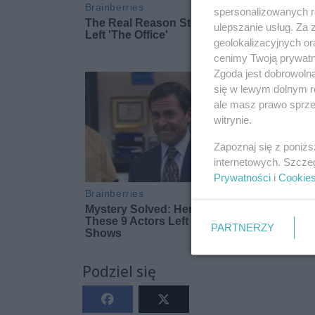
spersonalizowanych re
ulepszanie usług. Za
geolokalizacyjnych or
cenimy Twoją prywatno
Zgoda jest dobrowoln
się w lewym dolnym r
ale masz prawo sprzec
witrynie.
Zapoznaj się z poniż
internetowych. Szcze
Prywatności
i
Cookie
PARTNERZY
Podziel się