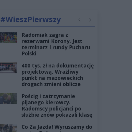
#WieszPierwszy
Poprzednie
Następne
Radomiak zagra z
rezerwami Korony. Jest
terminarz I rundy Pucharu
Polski
400 tys. zł na dokumentację
projektową. Wrażliwy
punkt na mazowieckich
drogach zmieni oblicze
Pościg i zatrzymanie
pijanego kierowcy.
Radomscy policjanci po
służbie znów pokazali klasę
Co Za Jazda! Wyruszamy do