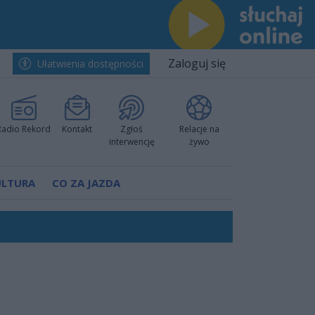
Zaloguj się
Ułatwienia dostępności
Radio Rekord
Kontakt
Zgłoś
Relacje na
interwencję
żywo
ULTURA
CO ZA JAZDA
ów pokazali klasę
rzowi
worzyć nową sportową tradycję"
ruchu