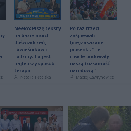
Neeko: Piszę teksty
Po raz trzeci
ny
na bazie moich
zaśpiewali
doświadczeń,
(nie)zakazane
rówieśników i
piosenki. "Te
a
rodziny. To jest
chwile budowały
najlepszy sposób
naszą tożsamość
terapii
narodową"
Autor artykułu:
Autor artykułu:
cz
Natalia Pętelska
Maciej Ławrynowicz