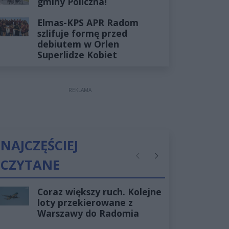
gminy Policzna!
Elmas-KPS APR Radom
szlifuje formę przed
debiutem w Orlen
Superlidze Kobiet
REKLAMA
NAJCZĘŚCIEJ
CZYTANE
Poprzednie
Następne
Coraz większy ruch. Kolejne
loty przekierowane z
Warszawy do Radomia