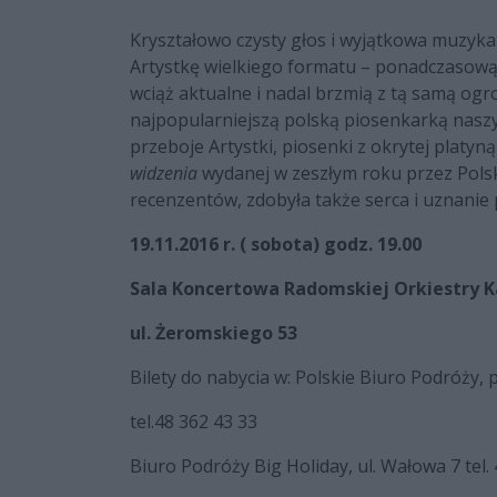
Kryształowo czysty głos i wyjątkowa muzykal
Artystkę wielkiego formatu – ponadczasową. 
wciąż aktualne i nadal brzmią z tą samą ogr
najpopularniejszą polską piosenkarką nasz
przeboje Artystki, piosenki z okrytej platyną
widzenia
wydanej w zeszłym roku przez Polski
recenzentów, zdobyła także serca i uznanie 
19.11.2016 r. ( sobota) godz. 19.00
Sala Koncertowa Radomskiej Orkiestry K
ul. Żeromskiego 53
Bilety do nabycia w: Polskie Biuro Podróży, p
tel.48 362 43 33
Biuro Podróży Big Holiday, ul. Wałowa 7 tel