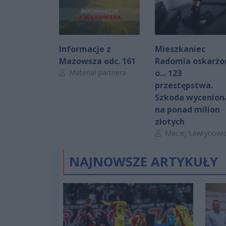
Informacje z
Mieszkaniec
Mazowsza odc. 161
Radomia oskarżo
Autor artykułu:
Materiał partnera
o... 123
przestępstwa.
Szkoda wycenion
na ponad milion
złotych
Autor artykułu:
Maciej Ławrynowi
NAJNOWSZE ARTYKUŁY