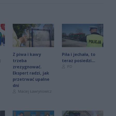
Z piwa i kawy
Piła i jechała, to
c
trzeba
teraz posiedzi…
Autor artykułu:
zrezygnować.
PD
Ekspert radzi, jak
przetrwać upalne
dni
Autor artykułu:
Maciej Ławrynowicz