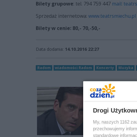
Bilety grupowe
: tel. 794 759 447
mail:
teatr
Sprzedaż internetowa:
www.teatrsmiechu.pl
Bilety w cenie: 80,- 70,-50,-
Data dodania:
14.10.2016 22:27
Radom
wiadomości Radom
Koncerty
Muzyka
Drogi Użytkow
My, naszych 1162 zau
przechowujemy informa
standardowe informac