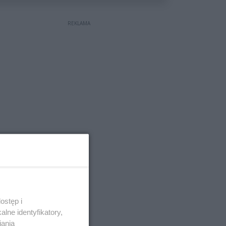
REKLAMA
ostęp i
lne identyfikatory,
iania