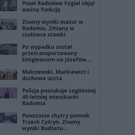
Poseł Radosław Fogiel objął
ważną funkcję
Znamy wyniki matur w
Radomiu. Zmiany w
czołówce stawki
Po wypadku został
przetransportowany
śmigłowcem na Józefów.
Historia mrozi krew w
Malczewski, Markiewicz i
żyłach
duchowa uczta
Policja poszukuje zaginionej
49-letniej mieszkanki
Radomia
Powstanie chytry pomnik
Trzech Cytryn. Znamy
wyniki Budżetu
Obywatelskiego 2027