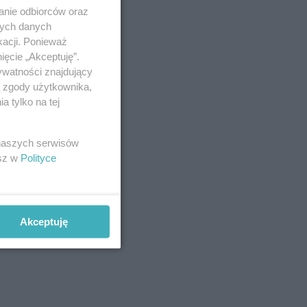
anie odbiorców oraz
nych danych
kacji. Ponieważ
ięcie „Akceptuję”.
ywatności znajdujący
ą zgody użytkownika,
 tylko na tej
 naszych serwisów
esz w
Polityce
Akceptuję