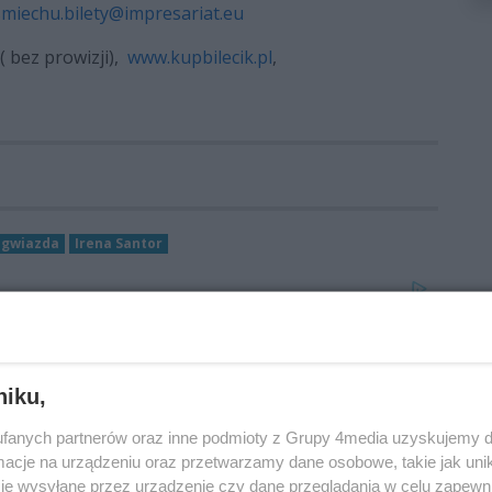
smiechu.bilety@impresariat.eu
( bez prowizji),
www.kupbilecik.pl
,
gwiazda
Irena Santor
niku,
fanych partnerów oraz inne podmioty z Grupy 4media uzyskujemy d
cje na urządzeniu oraz przetwarzamy dane osobowe, takie jak unika
je wysyłane przez urządzenie czy dane przeglądania w celu zapewn