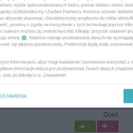
klam, wybór spersonalizowanych treści, pomiar reklam i treści, bad
 zgodą Użytkownika my i Zaufani Partnerzy możemy używać dokład
az aktywnie skanować charakterystykę urządzenia do celów identyfi
ść, prosimy o zgodę na korzystanie z tych technologii poprzez klikn
a i zawsze możesz ją zmienić/wycofać klikając przycisk ustawień pr
ogu strony
. Niektóre rodzaje przetwarzania danych nie wymagaj
iwić się takiemu przetwarzaniu. Preferencje będą miały zastosowania
szymi informacjami, abyś mógł świadomie i komfortowo korzystać z
gółowe informacje dotyczące przetwarzania Twoich danych znajdzi
s
. oraz po kliknięciu w „Ustawienia”.
USTAWIENIA
Oceń
0
0