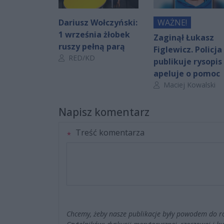
Dariusz Wołczyński:
WAŻNE!
1 września żłobek
Zaginął Łukasz
ruszy pełną parą
Figlewicz. Policja
Autor artykułu:
RED/KD
publikuje rysopis 
apeluje o pomoc
Autor artykułu:
Maciej Kowalski
Napisz komentarz
Treść komentarza
Chcemy, żeby nasze publikacje były powodem do r