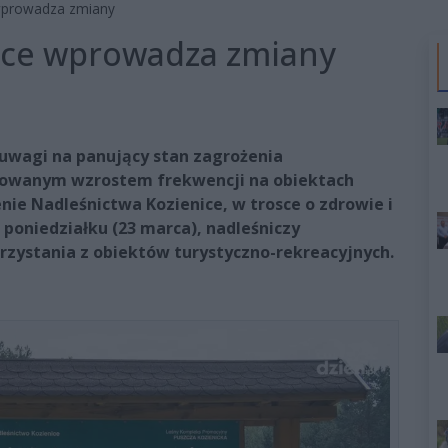
 wprowadza zmiany
ice wprowadza zmiany
 uwagi na panujący stan zagrożenia
wowanym wzrostem frekwencji na obiektach
enie Nadleśnictwa Kozienice, w trosce o zdrowie i
 poniedziałku (23 marca), nadleśniczy
zystania z obiektów turystyczno-rekreacyjnych.