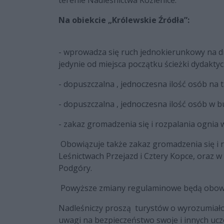
terenie Nadleśnictwa Kozienice:
Na obiekcie „Królewskie Źródła”:
- wprowadza się ruch jednokierunkowy na d
jedynie od miejsca początku ścieżki dydakty
- dopuszczalna , jednoczesna ilość osób na
- dopuszczalna , jednoczesna ilość osób w 
- zakaz gromadzenia się i rozpalania ognia
Obowiązuje także zakaz gromadzenia się i r
Leśnictwach Przejazd i Cztery Kopce, oraz 
Podgóry.
Powyższe zmiany regulaminowe będą obowi
Nadleśniczy proszą turystów o wyrozumiałoś
uwagi na bezpieczeństwo swoje i innych ucz