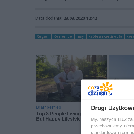
Data dodania:
23.03.2020 12:42
Region
Kozienice
lasy
królewskie źródła
kor
Drogi Użytkow
My, naszych 1162 zau
przechowujemy informa
standardowe informac