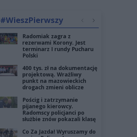
#WieszPierwszy
Poprzednie
Następne
Radomiak zagra z
rezerwami Korony. Jest
terminarz I rundy Pucharu
Polski
400 tys. zł na dokumentację
projektową. Wrażliwy
punkt na mazowieckich
drogach zmieni oblicze
Pościg i zatrzymanie
pijanego kierowcy.
Radomscy policjanci po
służbie znów pokazali klasę
Co Za Jazda! Wyruszamy do