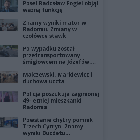
Poseł Radosław Fogiel objął
ważną funkcję
Znamy wyniki matur w
Radomiu. Zmiany w
czołówce stawki
Po wypadku został
przetransportowany
śmigłowcem na Józefów.
Historia mrozi krew w
Malczewski, Markiewicz i
żyłach
duchowa uczta
Policja poszukuje zaginionej
49-letniej mieszkanki
Radomia
Powstanie chytry pomnik
Trzech Cytryn. Znamy
wyniki Budżetu
Obywatelskiego 2027