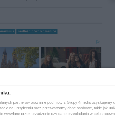
onawirus
nadleśnictwo kozienice
niku,
fanych partnerów oraz inne podmioty z Grupy 4media uzyskujemy d
cje na urządzeniu oraz przetwarzamy dane osobowe, takie jak unika
je wysyłane przez urządzenie czy dane przeglądania w celu zapewn