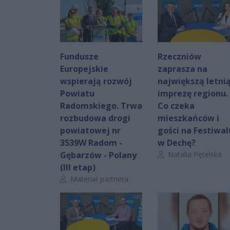
Fundusze
Rzeczniów
Europejskie
zaprasza na
wspierają rozwój
największą letni
Powiatu
imprezę regionu.
Radomskiego. Trwa
Co czeka
rozbudowa drogi
mieszkańców i
powiatowej nr
gości na Festiwal
3539W Radom -
w Dechę?
Autor artykułu:
Gębarzów - Polany
Natalia Pętelska
(III etap)
Autor artykułu:
Materiał partnera