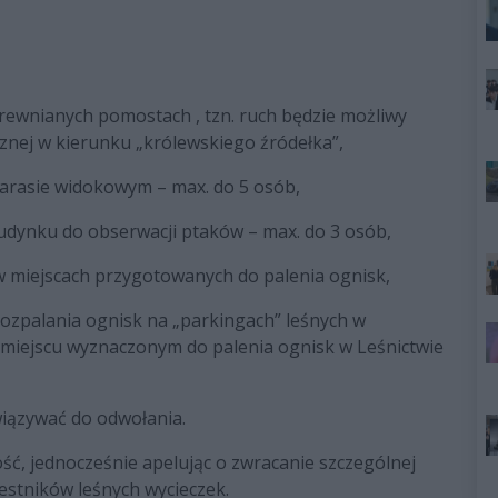
rewnianych pomostach , tzn. ruch będzie możliwy
cznej w kierunku „królewskiego źródełka”,
 tarasie widokowym – max. do 5 osób,
budynku do obserwacji ptaków – max. do 3 osób,
 w miejscach przygotowanych do palenia ognisk,
ozpalania ognisk na „parkingach” leśnych w
w miejscu wyznaczonym do palenia ognisk w Leśnictwie
ązywać do odwołania.
ć, jednocześnie apelując o zwracanie szczególnej
estników leśnych wycieczek.