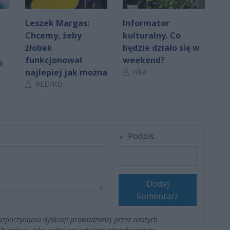
Leszek Margas:
Informator
Chcemy, żeby
kulturalny. Co
żłobek
będzie działo się w
funkcjonował
weekend?
i
Autor artykułu:
najlepiej jak można
nika
Autor artykułu:
RED/KD
Podpis
Dodaj
komentarz
ozpoczynania dyskusji prowadzonej przez naszych