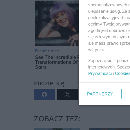
spersonalizowanych re
ulepszanie usług. Za
geolokalizacyjnych or
cenimy Twoją prywatno
Zgoda jest dobrowoln
się w lewym dolnym r
ale masz prawo sprzec
witrynie.
Zapoznaj się z poniż
internetowych. Szcze
Prywatności
i
Cookie
Podziel się
PARTNERZY
ZOBACZ TEŻ: