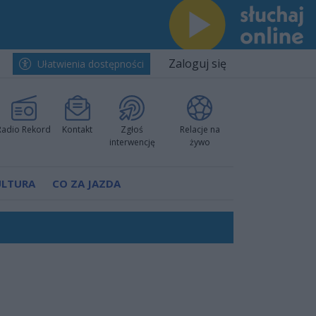
Zaloguj się
Ułatwienia dostępności
Radio Rekord
Kontakt
Zgłoś
Relacje na
interwencję
żywo
ULTURA
CO ZA JAZDA
ów pokazali klasę
rzowi
worzyć nową sportową tradycję"
ruchu