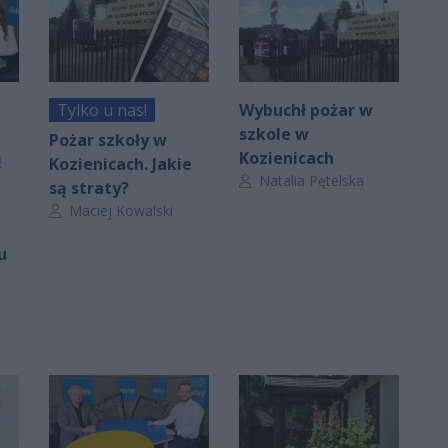
Tylko u nas!
Wybuchł pożar w
szkole w
Pożar szkoły w
ą
Kozienicach
Kozienicach. Jakie
Autor artykułu:
Natalia Pętelska
są straty?
Autor artykułu:
Maciej Kowalski
u