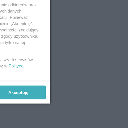
anie odbiorców oraz
nych danych
kacji. Ponieważ
ięcie „Akceptuję”.
ywatności znajdujący
ą zgody użytkownika,
 tylko na tej
 naszych serwisów
esz w
Polityce
Akceptuję