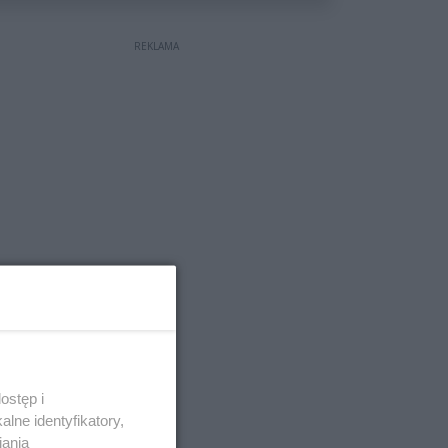
REKLAMA
ostęp i
lne identyfikatory,
iania