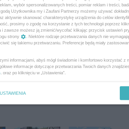
klam, wybór spersonalizowanych treści, pomiar reklam i treści, bad
 zgodą Użytkownika my i Zaufani Partnerzy możemy używać dokład
az aktywnie skanować charakterystykę urządzenia do celów identyfi
ść, prosimy o zgodę na korzystanie z tych technologii poprzez klikn
a i zawsze możesz ją zmienić/wycofać klikając przycisk ustawień pr
ogu strony
. Niektóre rodzaje przetwarzania danych nie wymagaj
iwić się takiemu przetwarzaniu. Preferencje będą miały zastosowania
szymi informacjami, abyś mógł świadomie i komfortowo korzystać z
gółowe informacje dotyczące przetwarzania Twoich danych znajdzi
s
. oraz po kliknięciu w „Ustawienia”.
Oceń
USTAWIENIA
0
0