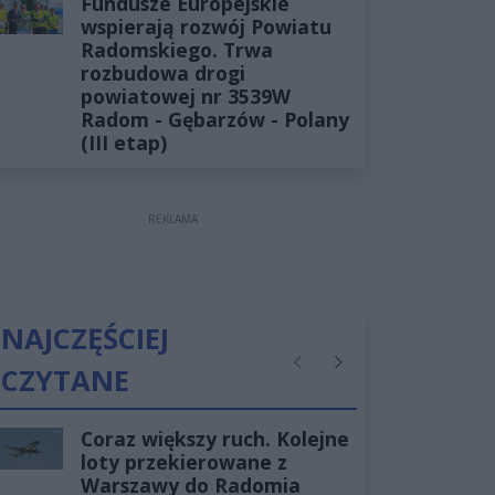
Fundusze Europejskie
wspierają rozwój Powiatu
Radomskiego. Trwa
rozbudowa drogi
powiatowej nr 3539W
Radom - Gębarzów - Polany
(III etap)
REKLAMA
NAJCZĘŚCIEJ
CZYTANE
Poprzednie
Następne
Coraz większy ruch. Kolejne
loty przekierowane z
Warszawy do Radomia