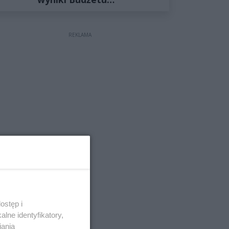
Obywatelskiego 2027
REKLAMA
ostęp i
lne identyfikatory,
iania