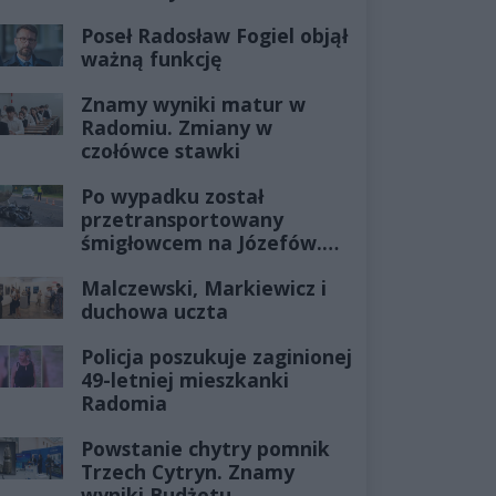
Poseł Radosław Fogiel objął
ważną funkcję
Znamy wyniki matur w
Radomiu. Zmiany w
czołówce stawki
Po wypadku został
przetransportowany
śmigłowcem na Józefów.
Historia mrozi krew w
Malczewski, Markiewicz i
żyłach
duchowa uczta
Policja poszukuje zaginionej
49-letniej mieszkanki
Radomia
Powstanie chytry pomnik
Trzech Cytryn. Znamy
wyniki Budżetu