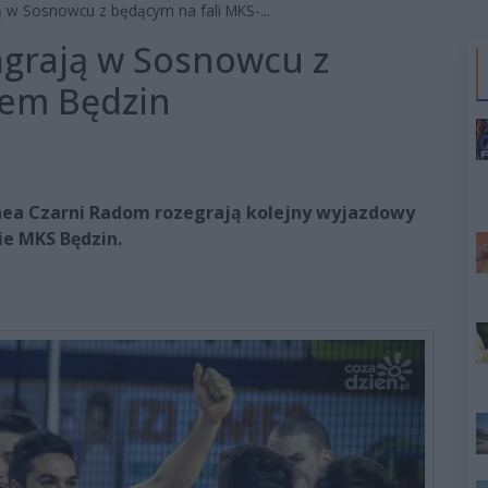
ą w Sosnowcu z będącym na fali MKS-...
agrają w Sosnowcu z
-em Będzin
 Enea Czarni Radom rozegrają kolejny wyjazdowy
e MKS Będzin.