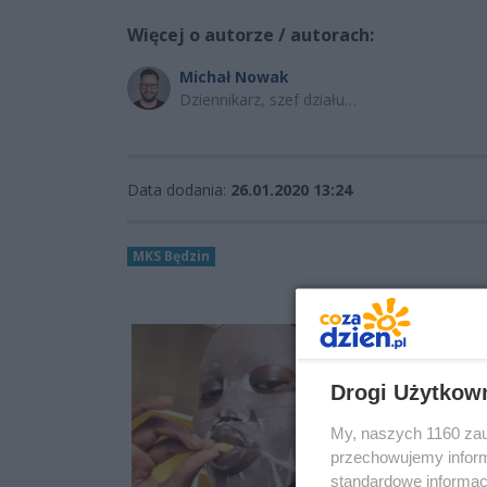
Więcej o autorze / autorach:
Michał Nowak
Dziennikarz, szef działu
sportowego
Data dodania:
26.01.2020 13:24
MKS Będzin
Drogi Użytkow
My, naszych 1160 zau
przechowujemy informa
standardowe informac