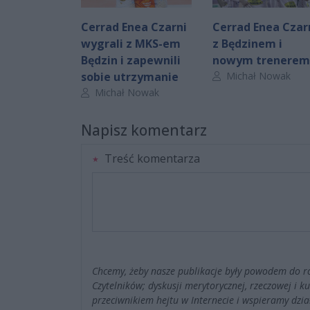
Cerrad Enea Czarni
Cerrad Enea Czar
wygrali z MKS-em
z Będzinem i
Będzin i zapewnili
nowym trenerem
Autor artykułu:
sobie utrzymanie
Michał Nowak
Autor artykułu:
Michał Nowak
Napisz komentarz
Treść komentarza
Chcemy, żeby nasze publikacje były powodem do r
Czytelników; dyskusji merytorycznej, rzeczowej i 
przeciwnikiem hejtu w Internecie i wspieramy dzia