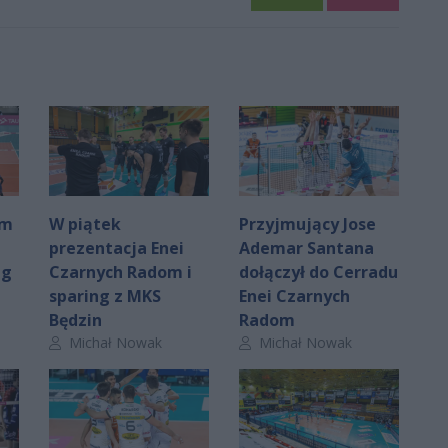
om
W piątek
Przyjmujący Jose
prezentacja Enei
Ademar Santana
ng
Czarnych Radom i
dołączył do Cerradu
sparing z MKS
Enei Czarnych
Będzin
Radom
Autor artykułu:
Autor artykułu:
Michał Nowak
Michał Nowak