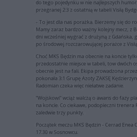
do tego pojedynku w nie najlepszych humor
przegranej 2:3 z ostatnią w tabeli Visłą Byd
- To jest dla nas porażka. Bierzemy się do 
Mamy zaraz bardzo ważny kolejny mecz, z B
dni wcześniej wygrać z drużyną z Gdańska, g
po środowej rozczarowującej porażce z Visł
Choć MKS Będzin ma obecnie na koncie tylko 
przedostatnie miejsce w tabeli, tow dwóch 
obecnie jest na fali. Ekipa prowadzona prz
pokonała 3:1 Grupę Azoty ZAKSĘ Kędzierzyn-
Radomian czeka więc niełatwe zadanie.
"Wojskowi" wciąż walczą o awans do fazy pla
na koncie. Co ciekawe, podopieczni trenera 
zaledwie trzy punkty.
Początek meczu MKS Będzin - Cerrad Enea Cz
17.30 w Sosnowcu.