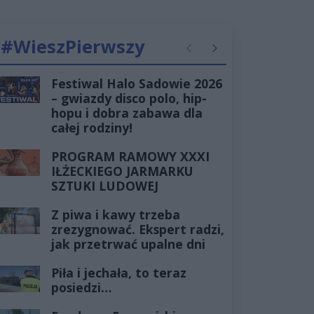
#WieszPierwszy
Poprzednie
Następne
Festiwal Halo Sadowie 2026
– gwiazdy disco polo, hip-
hopu i dobra zabawa dla
całej rodziny!
PROGRAM RAMOWY XXXI
IŁŻECKIEGO JARMARKU
SZTUKI LUDOWEJ
Z piwa i kawy trzeba
zrezygnować. Ekspert radzi,
jak przetrwać upalne dni
Piła i jechała, to teraz
posiedzi…