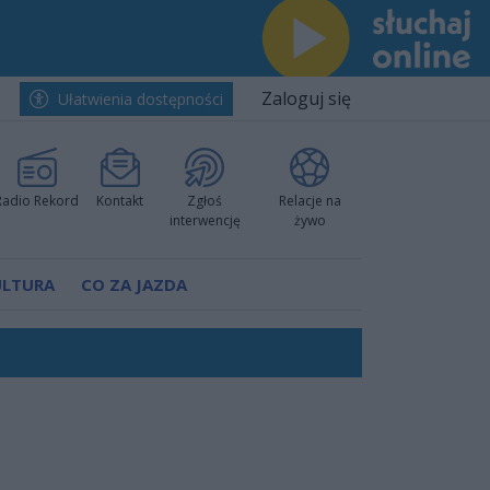
Zaloguj się
Ułatwienia dostępności
Radio Rekord
Kontakt
Zgłoś
Relacje na
interwencję
żywo
ULTURA
CO ZA JAZDA
worzyć nową sportową tradycję"
ruchu