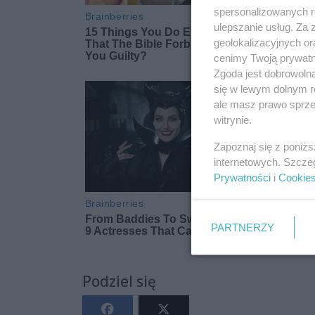
spersonalizowanych re
ulepszanie usług. Za
geolokalizacyjnych or
cenimy Twoją prywatno
Zgoda jest dobrowoln
się w lewym dolnym r
ale masz prawo sprzec
witrynie.
Zapoznaj się z poniż
internetowych. Szcze
Prywatności
i
Cookie
PARTNERZY
Podziel się