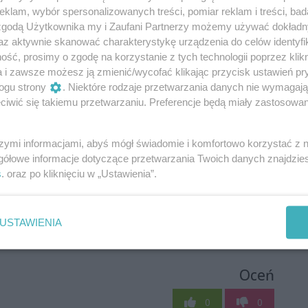
klam, wybór spersonalizowanych treści, pomiar reklam i treści, bad
 zgodą Użytkownika my i Zaufani Partnerzy możemy używać dokład
az aktywnie skanować charakterystykę urządzenia do celów identyfi
ść, prosimy o zgodę na korzystanie z tych technologii poprzez klikn
a i zawsze możesz ją zmienić/wycofać klikając przycisk ustawień pr
ogu strony
. Niektóre rodzaje przetwarzania danych nie wymagaj
iwić się takiemu przetwarzaniu. Preferencje będą miały zastosowania
szymi informacjami, abyś mógł świadomie i komfortowo korzystać z
gółowe informacje dotyczące przetwarzania Twoich danych znajdzi
s
. oraz po kliknięciu w „Ustawienia”.
USTAWIENIA
Oceń
0
0