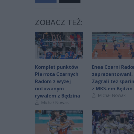
ZOBACZ TEŻ:
Komplet punktów
Enea Czarni Rad
Pierrota Czarnych
zaprezentowani.
Radom z wyżej
Zagrali też spari
notowanym
z MKS-em Będzin
Autor artykułu:
rywalem z Będzina
Michał Nowak
Autor artykułu:
Michał Nowak