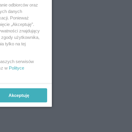
anie odbiorców oraz
nych danych
kacji. Ponieważ
ięcie „Akceptuję”.
ywatności znajdujący
ą zgody użytkownika,
 tylko na tej
 naszych serwisów
esz w
Polityce
Akceptuję