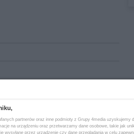
niku,
fanych partnerów oraz inne podmioty z Grupy 4media uzyskujemy d
cje na urządzeniu oraz przetwarzamy dane osobowe, takie jak unika
je wysyłane przez urządzenie czy dane przeglądania w celu zapewn