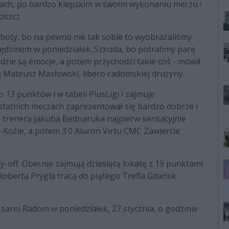
ach, po bardzo kiepskim w swoim wykonaniu meczu i
goszcz.
roboty, bo na pewno nie tak sobie to wyobrażaliśmy.
ędzinem w poniedziałek. Szkoda, bo potrafimy parę
dzie są emocje, a potem przychodzi takie coś - mówił
ą Mateusz Masłowski, libero radomskiej drużyny.
13 punktów i w tabeli PlusLigi i zajmuje
ostatnich meczach zaprezentował się bardzo dobrze i
ez trenera Jakuba Bednaruka najpierw sensacyjnie
Koźle, a potem 3:0 Aluron Virtu CMC Zawiercie.
y-off. Obecnie zajmują dziesiątą lokatę z 19 punktami
Roberta Prygla tracą do piątego Trefla Gdańsk
arni Radom w poniedziałek, 27 stycznia, o godzinie