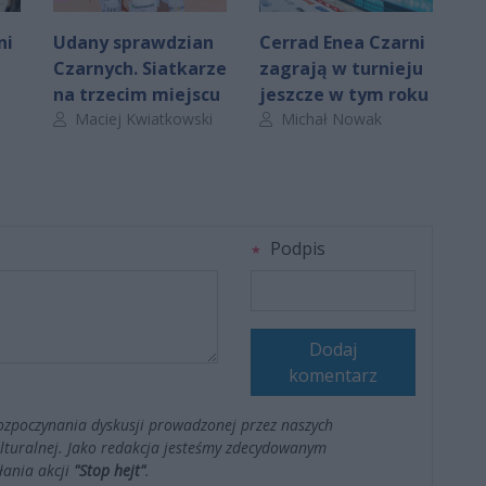
ni
Udany sprawdzian
Cerrad Enea Czarni
Czarnych. Siatkarze
zagrają w turnieju
na trzecim miejscu
jeszcze w tym roku
Autor artykułu:
Autor artykułu:
Maciej Kwiatkowski
Michał Nowak
Podpis
Dodaj
komentarz
ozpoczynania dyskusji prowadzonej przez naszych
kulturalnej. Jako redakcja jesteśmy zdecydowanym
łania akcji
"Stop hejt"
.