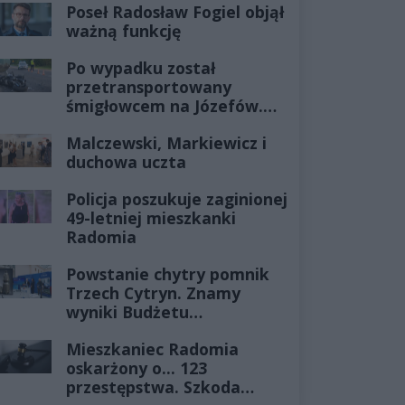
Poseł Radosław Fogiel objął
ważną funkcję
Po wypadku został
przetransportowany
śmigłowcem na Józefów.
Historia mrozi krew w
Malczewski, Markiewicz i
żyłach
duchowa uczta
Policja poszukuje zaginionej
49-letniej mieszkanki
Radomia
Powstanie chytry pomnik
Trzech Cytryn. Znamy
wyniki Budżetu
Obywatelskiego 2027
Mieszkaniec Radomia
oskarżony o... 123
przestępstwa. Szkoda