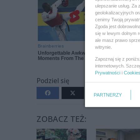
ulepszanie usług. Za
geolokalizacyjnych or
cenimy Twoją prywatno
Zgoda jest dobrowoln
się w lewym dolnym r
ale masz prawo sprzec
witrynie.
Zapoznaj się z poniż
internetowych. Szcze
Prywatności
i
Cookie
Podziel się
PARTNERZY
ZOBACZ TEŻ: