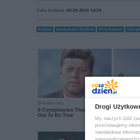
Data dodania:
09.09.2016 14:39
Radom
wiadomości Radom
Broń Radom
fabry
Drogi Użytkow
My, naszych 1162 zau
przechowujemy informa
standardowe informac
spersonalizowanych re