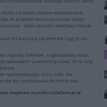
k (9 września) podczas ostatniego dnia XXIV Salonu
na służba niż wojsko będzie wyposażona w
ieję, że przykład wezmą pozostałe służby
 Graniczna - mówi dyrektor handlowy Fabryki
ali też kończące się kieleckie tragi broni,
mać nagrody Defender, a zgłaszaliśmy nasze
my zadowoleni i powinniśmy uznać, że te targi
 Babula.
k reprezentacyjny, który trafić ma
wa ma być zrealizowana do końca roku.
onu znajdziesz na profilu CoZaDzien.pl na