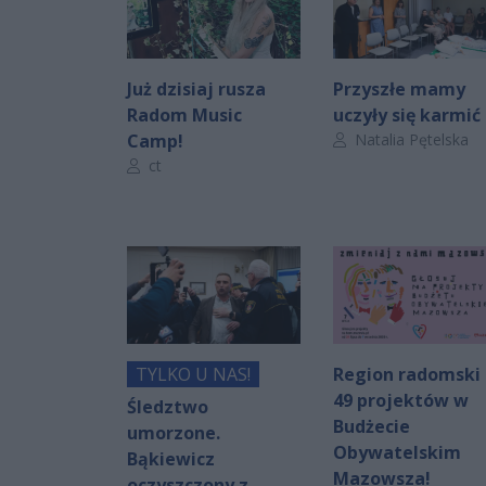
Już dzisiaj rusza
Przyszłe mamy
Radom Music
uczyły się karmić
Autor artykułu:
Camp!
Natalia Pętelska
Autor artykułu:
ct
TYLKO U NAS!
Region radomski 
49 projektów w
Śledztwo
Budżecie
umorzone.
Obywatelskim
Bąkiewicz
Mazowsza!
oczyszczony z