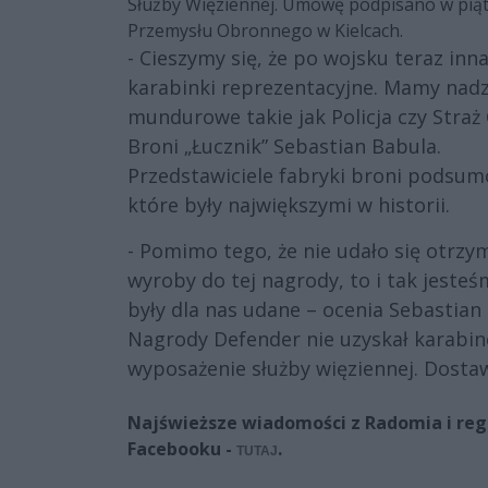
Służby Więziennej. Umowę podpisano w piąte
Przemysłu Obronnego w Kielcach.
- Cieszymy się, że po wojsku teraz in
karabinki reprezentacyjne. Mamy nadz
mundurowe takie jak Policja czy Straż
Broni „Łucznik” Sebastian Babula.
Przedstawiciele fabryki broni podsumow
które były największymi w historii.
- Pomimo tego, że nie udało się otrzy
wyroby do tej nagrody, to i tak jesteś
były dla nas udane – ocenia Sebastian
Nagrody Defender nie uzyskał karabine
wyposażenie służby więziennej. Dosta
Najświeższe wiadomości z Radomia i regi
Facebooku -
.
TUTAJ