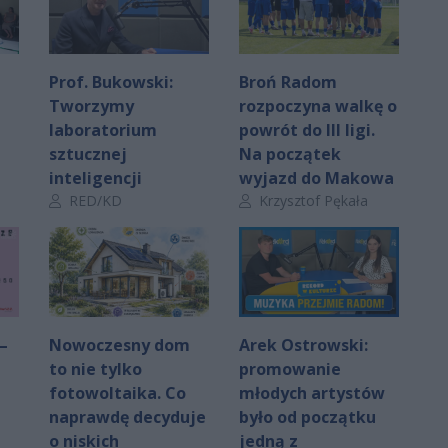
Prof. Bukowski:
Broń Radom
Tworzymy
rozpoczyna walkę o
laboratorium
powrót do III ligi.
sztucznej
Na początek
inteligencji
wyjazd do Makowa
Autor artykułu:
Autor artykułu:
RED/KD
Krzysztof Pękała
–
Nowoczesny dom
Arek Ostrowski:
to nie tylko
promowanie
fotowoltaika. Co
młodych artystów
naprawdę decyduje
było od początku
o niskich
jedną z