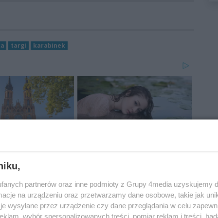
ka
targi
karabinek
niku,
fanych partnerów oraz inne podmioty z Grupy 4media uzyskujemy d
cje na urządzeniu oraz przetwarzamy dane osobowe, takie jak unika
je wysyłane przez urządzenie czy dane przeglądania w celu zapewn
klam, wybór spersonalizowanych treści, pomiar reklam i treści, bad