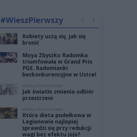
#WieszPierwszy
Poprzednie
Następne
Kobiety uczą się, jak się
bronić
Moya Zbyszko Radomka
triumfowała w Grand Prix
PGE. Radomianki
bezkonkurencyjne w Ustce!
ARTYKUŁ SPONSOROWANY
Jak światło zmienia odbiór
przestrzeni
ARTYKUŁ SPONSOROWANY
Która dieta pudełkowa w
Legionowie najlepiej
sprawdzi się przy redukcji
wagi bez efektu jojo?