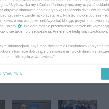
 zgodą Użytkownika my i Zaufani Partnerzy możemy używać dokład
az aktywnie skanować charakterystykę urządzenia do celów identyfi
ść, prosimy o zgodę na korzystanie z tych technologii poprzez klikn
a i zawsze możesz ją zmienić/wycofać klikając przycisk ustawień pr
ogu strony
. Niektóre rodzaje przetwarzania danych nie wymagaj
iwić się takiemu przetwarzaniu. Preferencje będą miały zastosowania
szymi informacjami, abyś mógł świadomie i komfortowo korzystać z
gółowe informacje dotyczące przetwarzania Twoich danych znajdzi
s
. oraz po kliknięciu w „Ustawienia”.
Oceń
0
0
USTAWIENIA