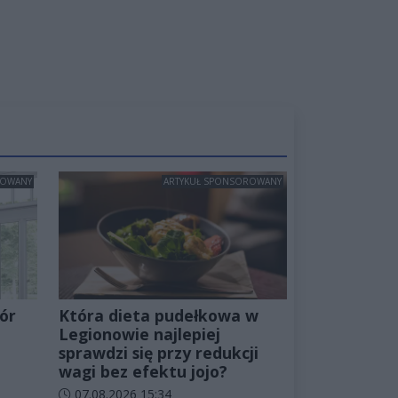
ROWANY
ARTYKUŁ SPONSOROWANY
ór
Która dieta pudełkowa w
Legionowie najlepiej
sprawdzi się przy redukcji
wagi bez efektu jojo?
Data dodania artykułu:
07.08.2026 15:34