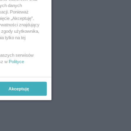
nych danych
kacji. Ponieważ
ięcie „Akceptuję”.
ywatności znajdujący
ą zgody użytkownika,
 tylko na tej
 naszych serwisów
esz w
Polityce
Akceptuję