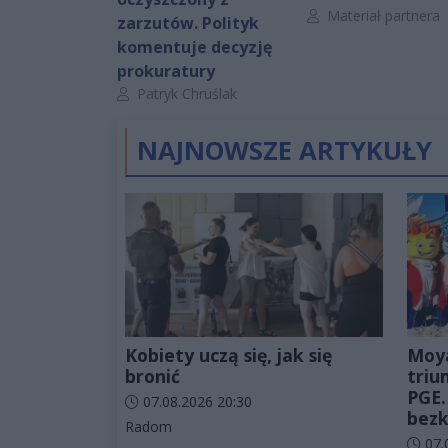
Autor artykułu:
Materiał partnera
zarzutów. Polityk
komentuje decyzję
prokuratury
Autor artykułu:
Patryk Chruślak
NAJNOWSZE ARTYKUŁY
Kobiety uczą się, jak się
Moy
bronić
triu
PGE.
Data dodania artykułu:
07.08.2026 20:30
bezk
Kategorie artykułu:
Radom
Data d
07.