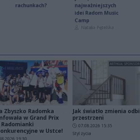
rachunkach?
najważniejszych
idei Radom Music
Camp
Autor artykułu:
Natalia Pętelska
ARTYKUŁ SPONSO
a Zbyszko Radomka
Jak światło zmienia odbi
mfowała w Grand Prix
przestrzeni
 Radomianki
Data dodania artykułu:
07.08.2026 15:35
onkurencyjne w Ustce!
Kategorie artykułu:
Styl życia
odania artykułu:
08.2026 19:30