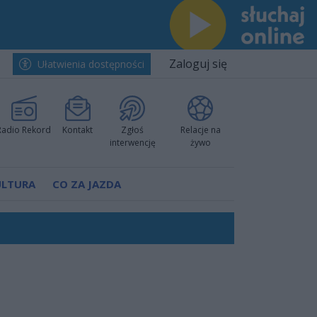
Zaloguj się
Ułatwienia dostępności
Radio Rekord
Kontakt
Zgłoś
Relacje na
interwencję
żywo
ULTURA
CO ZA JAZDA
nkurencyjne w Ustce!
ano umowę
Polski
 decyzję prokuratury
ów pokazali klasę
worzyć nową sportową tradycję"
ruchu