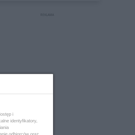
wyceniona na ponad milion
złotych
REKLAMA
ostęp i
lne identyfikatory,
iania
anie odbiorców oraz