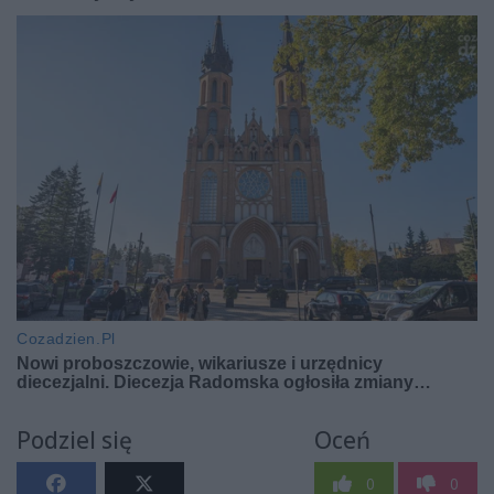
Podziel się
Oceń
0
0