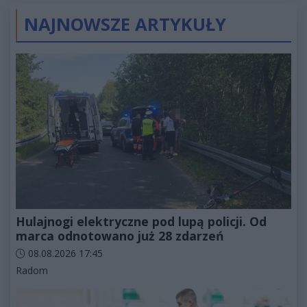
NAJNOWSZE ARTYKUŁY
Hulajnogi elektryczne pod lupą policji. Od
marca odnotowano już 28 zdarzeń
Data dodania artykułu:
08.08.2026 17:45
Kategorie artykułu:
Radom