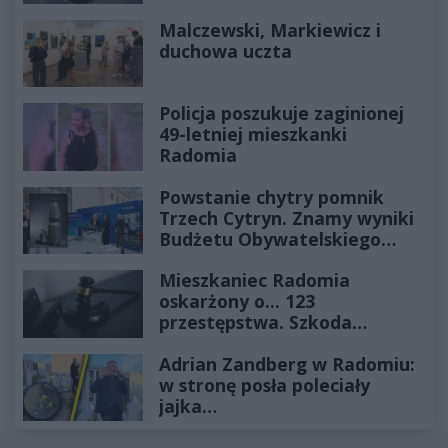
Historia mrozi krew w żyłach
Malczewski, Markiewicz i
duchowa uczta
Policja poszukuje zaginionej
49-letniej mieszkanki
Radomia
Powstanie chytry pomnik
Trzech Cytryn. Znamy wyniki
Budżetu Obywatelskiego
2027
Mieszkaniec Radomia
oskarżony o... 123
przestępstwa. Szkoda
wyceniona na ponad milion
Adrian Zandberg w Radomiu:
złotych
w stronę posła poleciały
jajka…