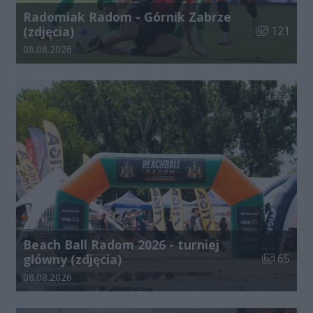
Radomiak Radom - Górnik Zabrze
Liczba zdjęć
(zdjęcia)
121
Data dodania galerii:
08.08.2026
Beach Ball Radom 2026 - turniej
Liczba zdj
główny (zdjęcia)
65
Data dodania galerii:
08.08.2026