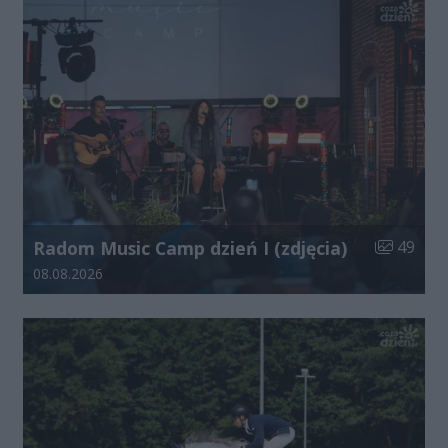
Liczba zdj
Radom Music Camp dzień I (zdjęcia)
49
Data dodania galerii:
08.08.2026