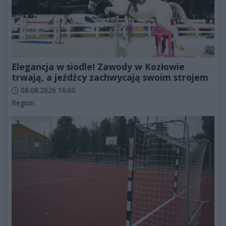
Elegancja w siodle! Zawody w Kozłowie
trwają, a jeźdźcy zachwycają swoim strojem
Data dodania artykułu:
08.08.2026 16:00
Kategorie artykułu:
Region