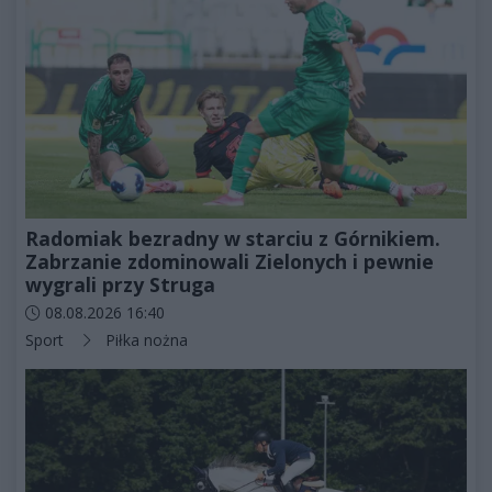
Radomiak bezradny w starciu z Górnikiem.
Zabrzanie zdominowali Zielonych i pewnie
wygrali przy Struga
Data dodania artykułu:
08.08.2026 16:40
Kategorie artykułu:
Sport
Piłka nożna