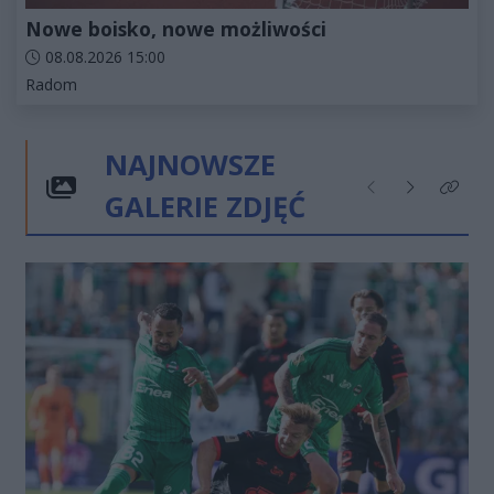
Nowe boisko, nowe możliwości
Data dodania artykułu:
08.08.2026 15:00
Kategorie artykułu:
Radom
NAJNOWSZE
GALERIE ZDJĘĆ
Poprzednie
Następne
Kliknij