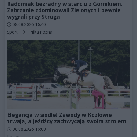
Radomiak bezradny w starciu z Górnikiem.
Zabrzanie zdominowali Zielonych i pewnie
wygrali przy Struga
Data dodania artykułu:
08.08.2026 16:40
Kategorie artykułu:
Sport
Piłka nożna
Elegancja w siodle! Zawody w Kozłowie
trwają, a jeźdźcy zachwycają swoim strojem
Data dodania artykułu:
08.08.2026 16:00
Kategorie artykułu:
Region