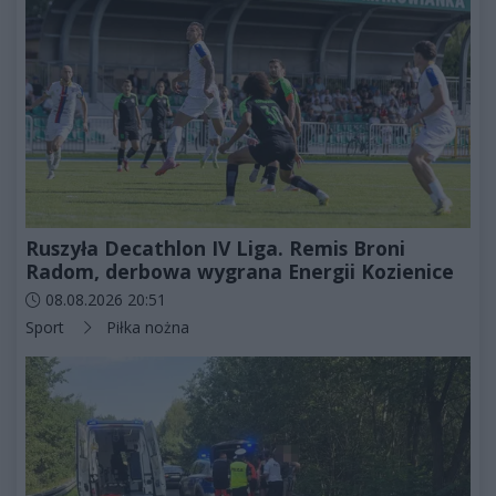
Ruszyła Decathlon IV Liga. Remis Broni
Radom, derbowa wygrana Energii Kozienice
Data dodania artykułu:
08.08.2026 20:51
Kategorie artykułu:
Sport
Piłka nożna