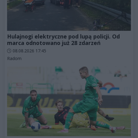
Hulajnogi elektryczne pod lupą policji. Od
marca odnotowano już 28 zdarzeń
Data dodania artykułu:
08.08.2026 17:45
Kategorie artykułu:
Radom