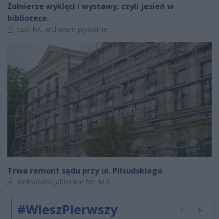
Żołnierze wyklęci i wystawy, czyli jesień w
bibliotece.
Autor artykułu:
czd/ fot. archiwum prywatne
Trwa remont sądu przy ul. Piłsudskiego
Autor artykułu:
Aleksandra Jabłonka/ fot. M.S.
#WieszPierwszy
Poprzednie
Następ