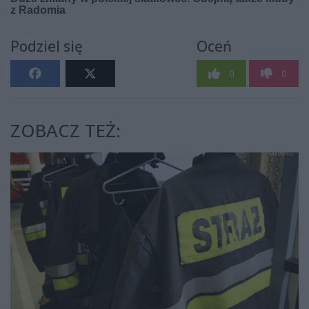
Podziel się
Oceń
0
0
ZOBACZ TEŻ: