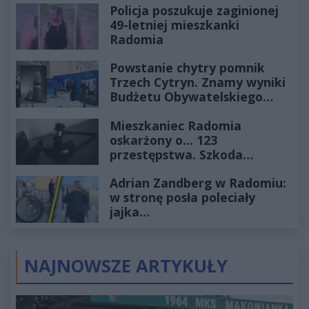
Policja poszukuje zaginionej
49-letniej mieszkanki
Radomia
Powstanie chytry pomnik
Trzech Cytryn. Znamy wyniki
Budżetu Obywatelskiego
2027
Mieszkaniec Radomia
oskarżony o... 123
przestępstwa. Szkoda
wyceniona na ponad milion
Adrian Zandberg w Radomiu:
złotych
w stronę posła poleciały
jajka…
NAJNOWSZE ARTYKUŁY