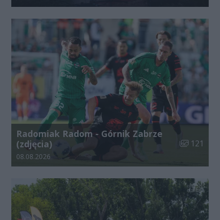
Radomiak Radom - Górnik Zabrze
Liczba zdjęć
(zdjęcia)
121
Data dodania galerii:
08.08.2026