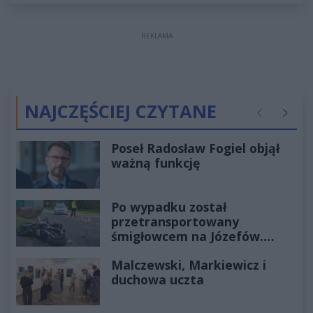
REKLAMA
NAJCZĘŚCIEJ CZYTANE
Poprzednie
Następ
Poseł Radosław Fogiel objął
ważną funkcję
Po wypadku został
przetransportowany
śmigłowcem na Józefów.
Historia mrozi krew w żyłach
Malczewski, Markiewicz i
duchowa uczta