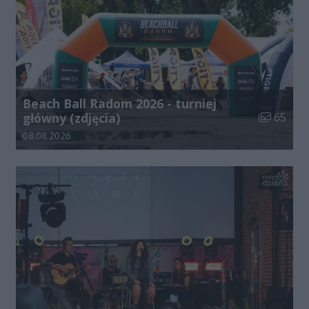
Beach Ball Radom 2026 - turniej
Liczba zdj
główny (zdjęcia)
65
Data dodania galerii:
08.08.2026