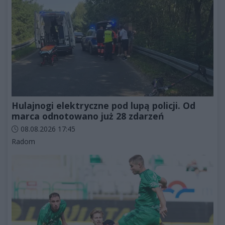
Hulajnogi elektryczne pod lupą policji. Od
marca odnotowano już 28 zdarzeń
Data dodania artykułu:
08.08.2026 17:45
Kategorie artykułu:
Radom