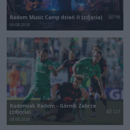
Liczba zdj
Radom Music Camp dzień II (zdjęcia)
96
Data dodania galerii:
09.08.2026
Radomiak Radom - Górnik Zabrze
Liczba zdjęć
(zdjęcia)
121
Data dodania galerii:
08.08.2026