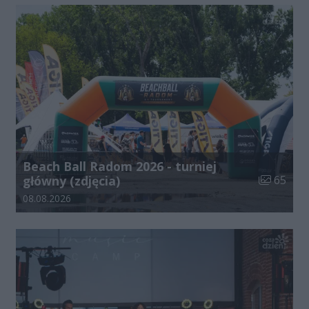
Beach Ball Radom 2026 - turniej
Liczba zdj
główny (zdjęcia)
65
Data dodania galerii:
08.08.2026