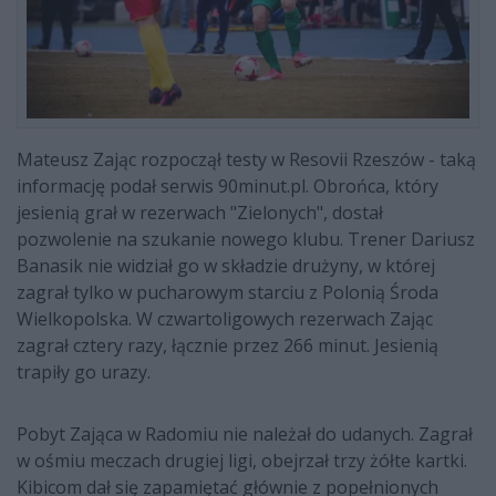
Mateusz Zając rozpoczął testy w Resovii Rzeszów - taką
informację podał serwis 90minut.pl. Obrońca, który
jesienią grał w rezerwach "Zielonych", dostał
pozwolenie na szukanie nowego klubu. Trener Dariusz
Banasik nie widział go w składzie drużyny, w której
zagrał tylko w pucharowym starciu z Polonią Środa
Wielkopolska. W czwartoligowych rezerwach Zając
zagrał cztery razy, łącznie przez 266 minut. Jesienią
trapiły go urazy.
Pobyt Zająca w Radomiu nie należał do udanych. Zagrał
w ośmiu meczach drugiej ligi, obejrzał trzy żółte kartki.
Kibicom dał się zapamiętać głównie z popełnionych