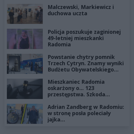
Historia mrozi krew w żyłach
Malczewski, Markiewicz i
duchowa uczta
Policja poszukuje zaginionej
49-letniej mieszkanki
Radomia
Powstanie chytry pomnik
Trzech Cytryn. Znamy wyniki
Budżetu Obywatelskiego
2027
Mieszkaniec Radomia
oskarżony o... 123
przestępstwa. Szkoda
wyceniona na ponad milion
Adrian Zandberg w Radomiu:
złotych
w stronę posła poleciały
jajka…