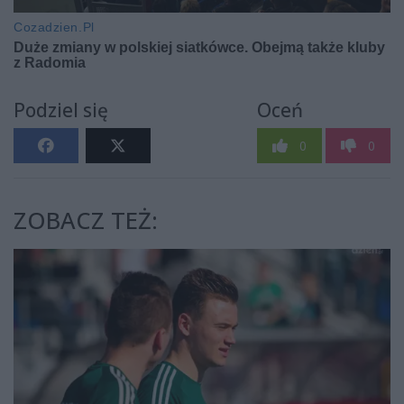
Podziel się
Oceń
0
0
ZOBACZ TEŻ: