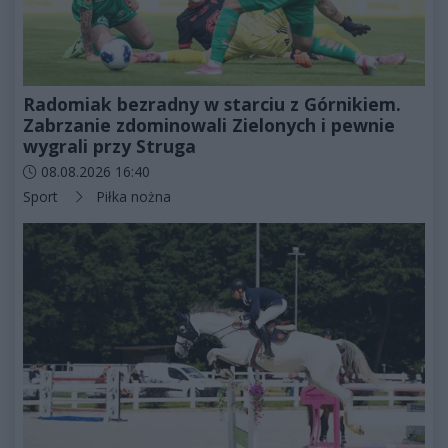
Radomiak bezradny w starciu z Górnikiem.
Zabrzanie zdominowali Zielonych i pewnie
wygrali przy Struga
Data dodania artykułu:
08.08.2026 16:40
Kategorie artykułu:
Sport
Piłka nożna