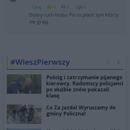
Cytuj
4
2
Zgłoś
Dobry ruch klubu. Po co płacić tym którzy
nie grają.
#WieszPierwszy
Poprzednie
Następ
Pościg i zatrzymanie pijanego
kierowcy. Radomscy policjanci
po służbie znów pokazali
klasę
Co Za Jazda! Wyruszamy do
gminy Policzna!