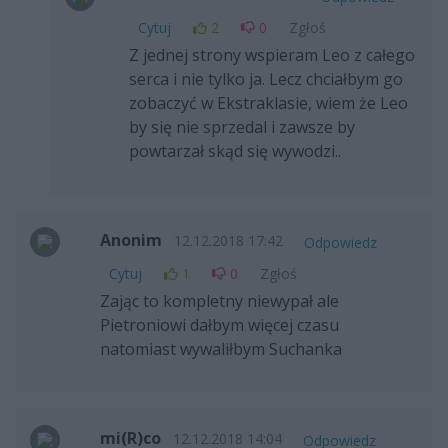
Cytuj
2
0
Zgłoś
Z jednej strony wspieram Leo z całego
serca i nie tylko ja. Lecz chciałbym go
zobaczyć w Ekstraklasie, wiem że Leo
by się nie sprzedal i zawsze by
powtarzał skąd się wywodzi..
Anonim
12.12.2018 17:42
Odpowiedz
Cytuj
1
0
Zgłoś
Zając to kompletny niewypał ale
Pietroniowi dałbym więcej czasu
natomiast wywaliłbym Suchanka
mi(R)co
12.12.2018 14:04
Odpowiedz