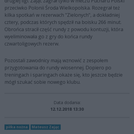
drugiej ligi. Zając zagrał tylko w meczu Pucharu Polski
przeciwko Polonii Środa Wielkopolska. Rozegrał też
kilka spotkań w rezerwach "Zielonych", a dokładniej
cztery, podczas których spędził na boisku 266 minut.
Obrońca stracił część rundy z powodu kontuzji, która
wyeliminowała go z gry do końca rundy
czwartoligowych rezerw.
Pozostali zawodnicy mają wznowić z zespołem
przygotowania do rundy wiosennej. Dopiero po
treningach i sparingach okaże się, kto jeszcze będzie
mógł szukać sobie nowego klubu.
Data dodania:
12.12.2018 13:30
piłka nożna
Mateusz Zając