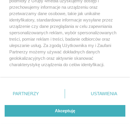
podmioty z Grupy 4media uzyskujemy dostęp i
przechowujemy informacje na urządzeniu oraz
przetwarzamy dane osobowe, takie jak unikalne
identyfikatory, standardowe informacje wysyłane przez
urządzenie czy dane przeglądania w celu zapewniania
spersonalizowanych reklam, wybór spersonalizowanych
treści, pomiar reklam i treści, badanie odbiorców oraz
ulepszanie usług. Za zgodą Użytkownika my i Zaufani
Partnerzy możemy używać dokładnych danych
geolokalizacyjnych oraz aktywnie skanować
charakterystykę urządzenia do celów identyfikacji.
Ponieważ cenimy Twoją prywatność, prosimy o zgodę na
Liczba zdj
Niedziela na rynku (zdjęcia)
34
korzystanie z tych technologii poprzez kliknięcie
Data dodania galerii:
02.08.2026
„Akceptuję”. Zgoda jest dobrowolna i zawsze możesz ją
zmienić/wycofać klikając przycisk ustawień prywatności
PARTNERZY
USTAWIENIA
znajdujący się w lewym dolnym rogu strony
. Niektóre
rodzaje przetwarzania danych nie wymagają zgody
użytkownika, ale masz prawo sprzeciwić się takiemu
Akceptuję
REKLAMA
przetwarzaniu. Preferencje będą miały zastosowania tylko
na tej witrynie.