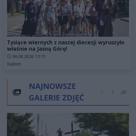
Tysiące wiernych z naszej diecezji wyruszyło
właśnie na Jasną Górę!
Data dodania artykułu:
06.08.2026 13:15
Kategorie artykułu:
Radom
NAJNOWSZE
GALERIE ZDJĘĆ
Poprzednie
Następne
Kliknij