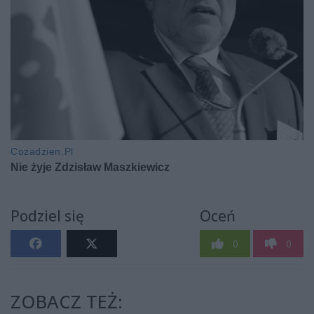
Podziel się
Oceń
0
0
ZOBACZ TEŻ: