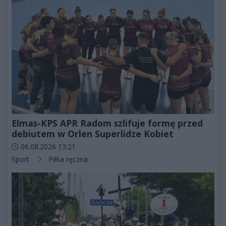
Elmas-KPS APR Radom szlifuje formę przed
debiutem w Orlen Superlidze Kobiet
Data dodania artykułu:
06.08.2026 13:21
Kategorie artykułu:
Sport
Piłka ręczna