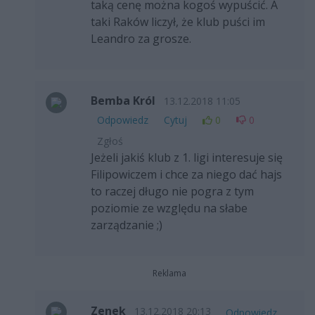
taką cenę można kogoś wypuścić. A
taki Raków liczył, że klub puści im
Leandro za grosze.
Bemba Król
13.12.2018 11:05
Odpowiedz
Cytuj
0
0
Zgłoś
Jeżeli jakiś klub z 1. ligi interesuje się
Filipowiczem i chce za niego dać hajs
to raczej długo nie pogra z tym
poziomie ze względu na słabe
zarządzanie ;)
Reklama
Zenek
13.12.2018 20:13
Odpowiedz