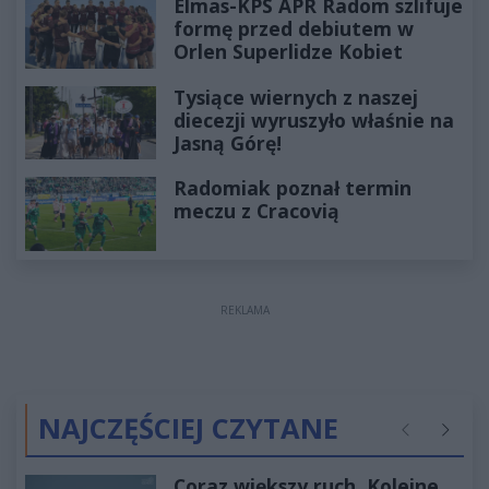
Elmas-KPS APR Radom szlifuje
formę przed debiutem w
Orlen Superlidze Kobiet
Tysiące wiernych z naszej
diecezji wyruszyło właśnie na
Jasną Górę!
Radomiak poznał termin
meczu z Cracovią
REKLAMA
NAJCZĘŚCIEJ CZYTANE
Poprzednie
Następ
Coraz większy ruch. Kolejne