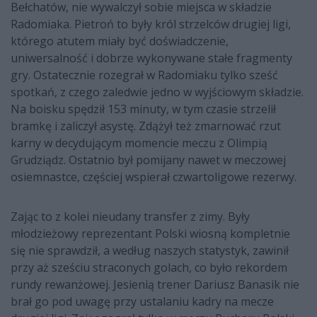
Bełchatów, nie wywalczył sobie miejsca w składzie
Radomiaka. Pietroń to były król strzelców drugiej ligi,
którego atutem miały być doświadczenie,
uniwersalność i dobrze wykonywane stałe fragmenty
gry. Ostatecznie rozegrał w Radomiaku tylko sześć
spotkań, z czego zaledwie jedno w wyjściowym składzie.
Na boisku spędził 153 minuty, w tym czasie strzelił
bramkę i zaliczył asystę. Zdążył też zmarnować rzut
karny w decydującym momencie meczu z Olimpią
Grudziądz. Ostatnio był pomijany nawet w meczowej
osiemnastce, częściej wspierał czwartoligowe rezerwy.
Zając to z kolei nieudany transfer z zimy. Były
młodzieżowy reprezentant Polski wiosną kompletnie
się nie sprawdził, a według naszych statystyk, zawinił
przy aż sześciu straconych golach, co było rekordem
rundy rewanżowej. Jesienią trener Dariusz Banasik nie
brał go pod uwagę przy ustalaniu kadry na mecze