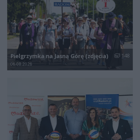
Liczba zdjęć
Pielgrzymka na Jasną Górę (zdjęcia)
148
Data dodania galerii:
06.08.2026