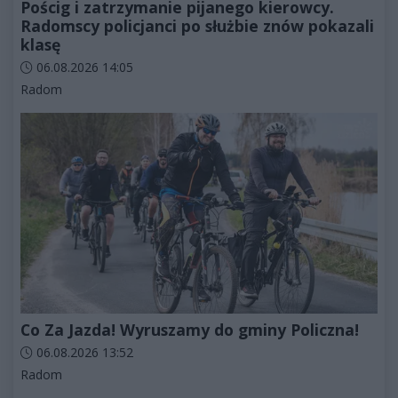
Pościg i zatrzymanie pijanego kierowcy.
Radomscy policjanci po służbie znów pokazali
klasę
Data dodania artykułu:
06.08.2026 14:05
Kategorie artykułu:
Radom
Co Za Jazda! Wyruszamy do gminy Policzna!
Data dodania artykułu:
06.08.2026 13:52
Kategorie artykułu:
Radom