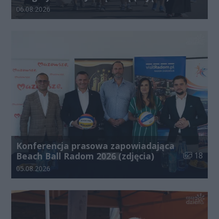
Data dodania galerii:
06.08.2026
Konferencja prasowa zapowiadająca
Liczba zdj
Beach Ball Radom 2026 (zdjęcia)
18
Data dodania galerii:
05.08.2026