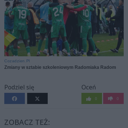
Podziel się
Oceń
0
0
ZOBACZ TEŻ: