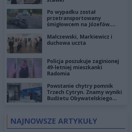
Po wypadku został
przetransportowany
śmigłowcem na Józefów.
Historia mrozi krew w żyłach
Malczewski, Markiewicz i
duchowa uczta
Policja poszukuje zaginionej
49-letniej mieszkanki
Radomia
Powstanie chytry pomnik
Trzech Cytryn. Znamy wyniki
Budżetu Obywatelskiego
2027
NAJNOWSZE ARTYKUŁY