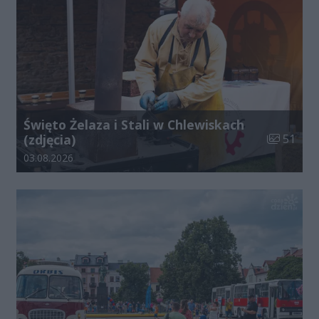
Święto Żelaza i Stali w Chlewiskach
Liczba zdj
(zdjęcia)
51
Data dodania galerii:
03.08.2026