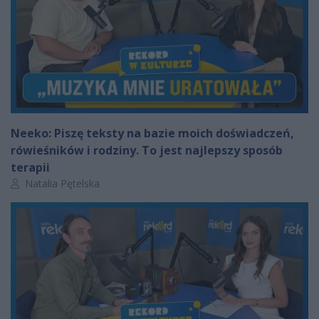
Neeko: Piszę teksty na bazie moich doświadczeń,
rówieśników i rodziny. To jest najlepszy sposób
terapii
Autor artykułu:
Natalia Pętelska