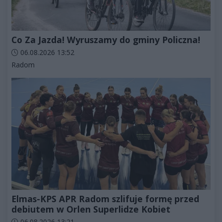
Co Za Jazda! Wyruszamy do gminy Policzna!
Data dodania artykułu:
06.08.2026 13:52
Kategorie artykułu:
Radom
Elmas-KPS APR Radom szlifuje formę przed
debiutem w Orlen Superlidze Kobiet
Data dodania artykułu:
06.08.2026 13:21