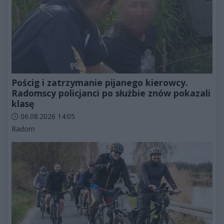
Pościg i zatrzymanie pijanego kierowcy.
Radomscy policjanci po służbie znów pokazali
klasę
Data dodania artykułu:
06.08.2026 14:05
Kategorie artykułu:
Radom