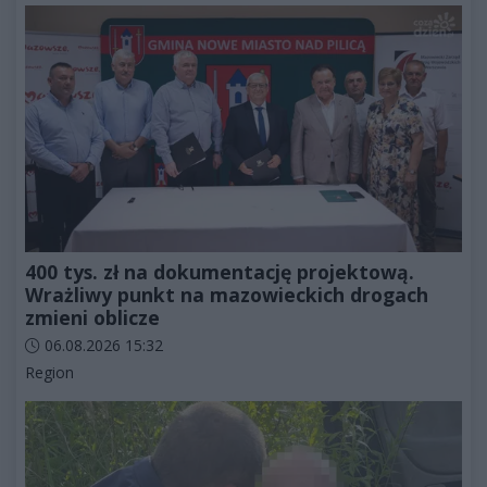
400 tys. zł na dokumentację projektową.
Wrażliwy punkt na mazowieckich drogach
zmieni oblicze
Data dodania artykułu:
06.08.2026 15:32
Kategorie artykułu:
Region